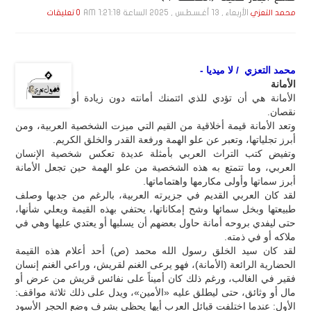
الأربعاء , 13 أغـسـطـس , 2025 الساعة 1:21:18 AM
محمد التعزي
0 تعليقات
محمد التعزي / لا ميديا -
الأمانة
الأمانة هي أن تؤدي للذي ائتمنك أمانته دون زيادة أو
نقصان.
وتعد الأمانة قيمة أخلاقية من القيم التي ميزت الشخصية العربية، ومن
أبرز تجلياتها، وتعبر عن علو الهمة ورفعة القدر والخلق الكريم.
وتفيض كتب التراث العربي بأمثلة عديدة تعكس شخصية الإنسان
العربي، وما تتمتع به هذه الشخصية من علو الهمة حين تجعل الأمانة
أبرز سماتها وأولى مكارمها واهتماماتها.
لقد كان العربي القديم في جزيرته العربية، بالرغم من جدبها وصلف
طبيعتها وبخل سمائها وشح إمكاناتها، يحتفي بهذه القيمة ويعلي شأنها،
حتى ليفدي بروحه أمانة حاول بعضهم أن يسلبها أو يعتدي عليها وهي في
ملاكه أو في ذمته.
لقد كان سيد الخلق رسول الله محمد (ص) أحد أعلام هذه القيمة
الحضارية الرائعة (الأمانة)، فهو يرعى الغنم لقريش، وراعي الغنم إنسان
فقير في الغالب، ورغم ذلك كان أميناً على نفائس قريش من عرض أو
مال أو وثائق، حتى ليطلق عليه «الأمين»، ويدل على ذلك ثلاثة مواقف:
الأول: عندما اختلفت قبائل العرب أيها يحظى بشرف وضع الحجر الأسود