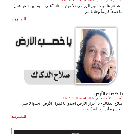
السبت , 27 ديـسـمـبـر , 2025 الساعة 12:04:43 AM
الشاعر هادي حسين الرزامي / لا ميديا - أتانا "علي" لليمانين داعيا فحلّ
بنا ضيفاً كريماً وهاديا بيو. .
الـمــزيـد
يا خصب الأرض ...
السبت , 20 ديـسـمـبـر , 2025 الساعة 7:21:50 PM
صلاح الدكاك - ‏يا أحرار الأرض اتحدوا يا فقراء الأرض اتحدوا لا شيء
لنخسره أبداً إلا القيدُ، وهذا . .
الـمــزيـد