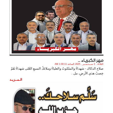
مهر الكبريـاء ...
الثلاثاء , 2 سـبـتـمـبـر , 2025 الساعة 1:00:11 AM
صلاح الدكاك - شهداءُ والملكوتُ والعلياءُ وملائكُ السبعِ العُلى شهداءُ هُمْ
خِصبُ هذي الأرضِ، مل. .
الـمــزيـد