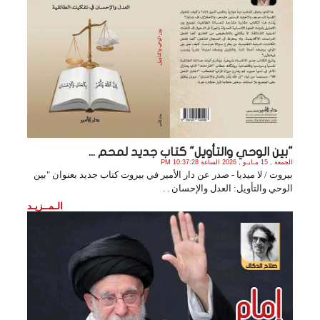
"بين الوحي والتأويل" كتاب جديد لمحم ...
الجمعة , 15 مـايـو , 2026 الساعة 10:37:28 PM
بيروت / لا ميديا - صدر عن دار الأمير في بيروت كتاب جديد بعنوان "بين
الوحي والتأويل: العدل والإحسان . .
الـمــزيـد