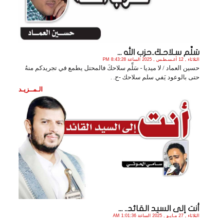
سَلِّم سـلاحـكَ..حزب الله ...
الثلاثاء , 12 أغـسـطـس , 2025 الساعة 8:43:28 PM
حسين العماد / لا ميديا - سَلِّم سلاحكَ فالمحتل يطمع في تجريدكم منهُ
حتى بالوعود يَفي سلم سلاحك -ح. .
الـمــزيـد
أنت إلى السيد القائد.. ...
الثلاثاء , 27 مـايـو , 2025 الساعة 1:01:36 AM