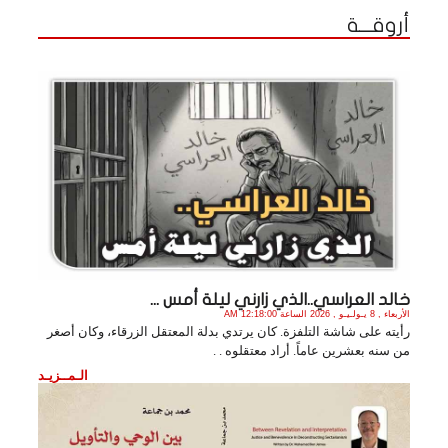
أروقـــة
خالد العراسي..الذي زارني ليلة أمس ...
الأربعاء , 8 يـولـيـو , 2026 الساعة 12:18:00 AM
رأيته على شاشة التلفزة. كان يرتدي بدلة المعتقل الزرقاء، وكان أصغر
من سنه بعشرين عاماً. أراد معتقلوه . .
الـمــزيـد