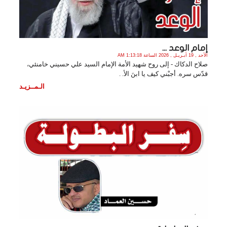
إمام الوعد ...
الأحد , 19 أبـريـل , 2026 الساعة 1:13:18 AM
صلاح الدكاك - إلى روح شهيد الأمة الإمام السيد علي حسيني خامنئي،
قدّس سره. أجبْني كيف يا ابنَ الأ. .
الـمــزيـد