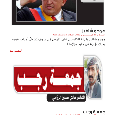
هوجو شافيز ...
السبت , 27 ديـسـمـبـر , 2025 الساعة 12:05:33 AM
هوجو شافيز يا رئة الكادحين على الأرض مَن سوف يُشعلُ أهداب عينيه
بعدك نوَّارةً في جليد مجَرَّتنا ا. .
الـمــزيـد
جمعـة رجــب ...