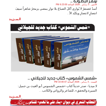
سِفـر البطـولـة ...
الأثنين , 5 يـنـاير , 2026 الساعة 6:23:00 PM
أسدٌ غضنفرُ لا يُواري أكلَ الضباعَ بلا توارِ يمضي يزمجرُ شاهراً سيفَ
انتصارٍ لانتصارِ ويكبّد الأ. .
الـمــزيـد
«شمس الشموس» كتاب جديد للجيلاني ...
السبت , 3 يـنـاير , 2026 الساعة 10:40:47 PM
لا ميديا - صدر حديثاً كتاب «شمس الشموس أبو الغيث بن جميل:
السيرة والتحقق»، للشاعر والروائي والكاتب . .
الـمــزيـد