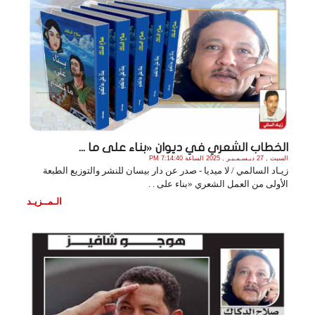
الخطاب الشعري في ديوان «بناء على ما ...
السبت , 27 ديـسـمـبـر , 2025 الساعة 7:14:40 PM
زيـاد السالمي / لا ميديا - صدر عن دار بيسان للنشر والتوزيع الطبعة
الأولى من العمل الشعري «بناء على . .
الـمــزيـد