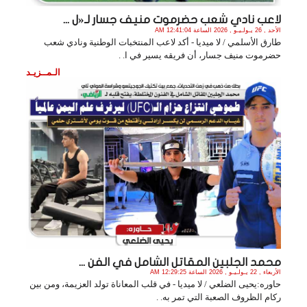
لاعب نادي شعب حضرموت منيف جسار لـ«ل ...
الأحد , 26 يـولـيـو , 2026 الساعة 12:41:04 AM
طارق الأسلمي / لا ميديا - أكد لاعب المنتخبات الوطنية ونادي شعب
حضرموت منيف جسار، أن فريقه يسير في ا. .
الـمــزيـد
محمد الجلبين المقاتل الشامل في الفن ...
الأربعاء , 22 يـولـيـو , 2026 الساعة 12:29:25 AM
حاوره:يحيى الضلعي / لا ميديا - في قلب المعاناة تولد العزيمة، ومن بين
ركام الظروف الصعبة التي تمر به. .