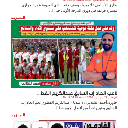
طارق الأسلمي / لا ميديا - وصف لاعب نادي العروبة عمر الجرازي
مسيرة فريقه في دوري الدرجة الأولى حتى ا. .
الـمــزيـد
لاعب اتحاد إب السابق عبدالكريم القط ...
الأربعاء , 29 يـولـيـو , 2026 الساعة 12:34:29 AM
حاوره:أحمد الشلالي / لا ميديا - عبدالكريم القطوي نجم اتحاد إب
السابق يعتبر واحداً من أفضل نجوم خط ا. .
الـمــزيـد