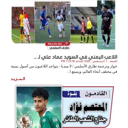
اللاعب اليمني في السويد عماد علي لـ ...
الجمعة , 7 أغـسـطـس , 2026 الساعة 7:23:36 PM
حوار وترجمة:طارق الأسلمي / لا ميديا - يتواجد اللاعبون من أصول يمنية
في مختلف أنحاء العالم، ويتمتع ا. .
الـمــزيـد