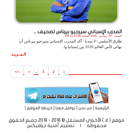
المدرب الإسباني سيرجيو بيرناس لصحيف ...
السبت , 18 يـولـيـو , 2026 الساعة 11:15:09 PM
طارق الأسلمي / لا ميديا - أكد المدرب الإسباني سيرجيو بيرناس أن
نهائي كأس العالم 2026 بين إسبانيا وا. .
الـمــزيـد
..
>>
>
3
2
1
|
|
|
|
الرئيسية
من نحن
تواصل معنا
خريطة الموقع
موقع ( لا ) الأخباري المستقل © 2016 - 2018 جميع الحقوق
محفوظة | تصميم
أمنية جرافيكس