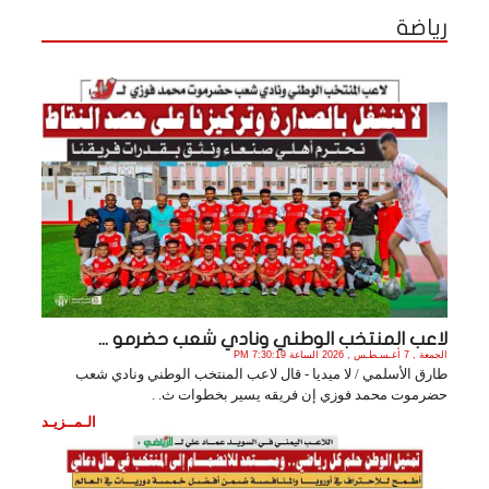
رياضة
لاعب المنتخب الوطني ونادي شعب حضرمو ...
الجمعة , 7 أغـسـطـس , 2026 الساعة 7:30:19 PM
طارق الأسلمي / لا ميديا - قال لاعب المنتخب الوطني ونادي شعب
حضرموت محمد فوزي إن فريقه يسير بخطوات ث. .
الـمــزيـد