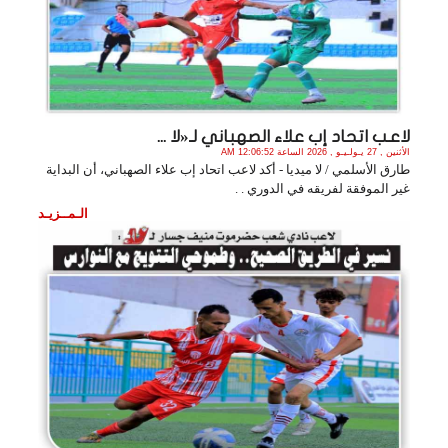
لاعـب اتحاد إب علاء الصهباني لـ«لا ...
الأثنين , 27 يـولـيـو , 2026 الساعة 12:06:52 AM
طارق الأسلمي / لا ميديا - أكد لاعب اتحاد إب علاء الصهباني، أن البداية
غير الموفقة لفريقه في الدوري . .
الـمــزيـد