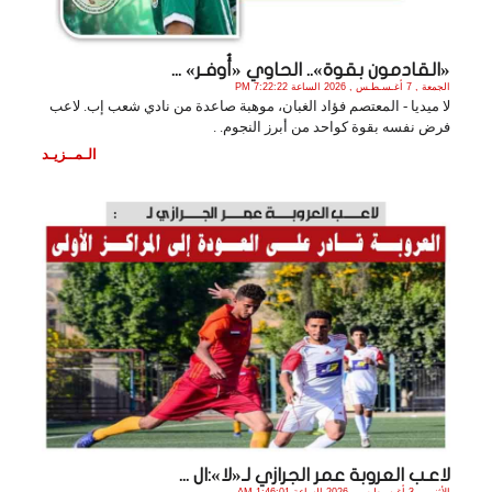
«القادمون بقوة».. الحاوي «أُوفـر» ...
الجمعة , 7 أغـسـطـس , 2026 الساعة 7:22:22 PM
لا ميديا - المعتصم فؤاد الغبان، موهبة صاعدة من نادي شعب إب. لاعب
فرض نفسه بقوة كواحد من أبرز النجوم. .
الـمــزيـد
لاعـب العروبة عمر الجرازي لـ«لا»:ال ...
الأثنين , 3 أغـسـطـس , 2026 الساعة 1:46:01 AM