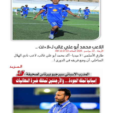
اللاعب محمد أبو علي غالب لـ«لا»:نت ...
الأربعاء , 22 يـولـيـو , 2026 الساعة 12:27:13 AM
طارق الأسلمي / لا ميديا - أكد محمد أبو علي غالب، لاعب نادي الهلال
الساحلي، أن وضع فريقه في الدوري ا. .
الـمــزيـد