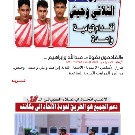
«القادمون بقوة».. عبدالله وإبراهيم ...
الأربعاء , 29 يـولـيـو , 2026 الساعة 12:32:43 AM
طارق الأسلمي / لا ميديا - الأشقاء الثلاثة إبراهيم وعلي وعيسى وحيش،
من أبرز المواهب الكروية الصاعدة . .
الـمــزيـد