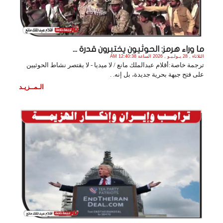
ما وراء هرمز: الحوثيون يختبرون قدرة ...
الثلاثاء , 28 يـولـيـو , 2026 الساعة 12:40:38 AM
ترجمة خاصة:أقلام عبدالملك مانع / لا ميديا - لا يقتصر نشاط الحوثيين
على فتح جبهة بحرية جديدة، بل إنه. .
الـمــزيـد