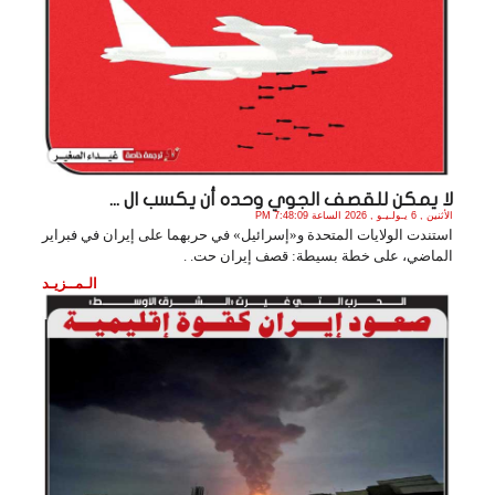
لا يمكن للقصف الجوي وحده أن يكسب ال ...
الأثنين , 6 يـولـيـو , 2026 الساعة 7:48:09 PM
استندت الولايات المتحدة و«إسرائيل» في حربهما على إيران في فبراير
الماضي، على خطة بسيطة: قصف إيران حت. .
الـمــزيـد