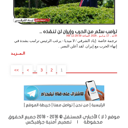
ترامب سئم من الحرب وإيران لن تنقذه ...
الأحد , 17 مـايـو , 2026 الساعة 12:29:59 AM
ترجمة خاصة :إياد الشرفي / لا ميديا - يرغب الرئيس ترامب بشدة في
إنهاء الحرب مع إيران. لقد أعلن النصر. .
الـمــزيـد
..
>>
>
3
2
1
|
|
|
|
الرئيسية
من نحن
تواصل معنا
خريطة الموقع
موقع ( لا ) الأخباري المستقل © 2016 - 2018 جميع الحقوق
محفوظة | تصميم
أمنية جرافيكس