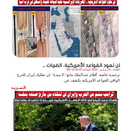
لن تعود القواعد الأمريكية.. الضربات ...
الثلاثاء , 19 مـايـو , 2026 الساعة 12:19:45 AM
ترجمـة خاصة: أقلام عبدالملك مانع / لا ميديا - إن تفكيك إيران للدرع
الواقي للقواعد الأمريكية يكشف عن. .
الـمــزيـد