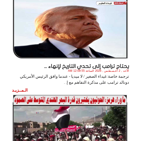
يحتاج ترامب إلى تحدي التاريخ لإنهاء ...
الأحد , 2 أغـسـطـس , 2026 الساعة 12:09:55 AM
ترجمة خاصة:غيداء الصغير / لا ميديا - عندما وافق الرئيس الأمريكي
دونالد ترامب على مذكرة التفاهم مع إ. .
الـمــزيـد