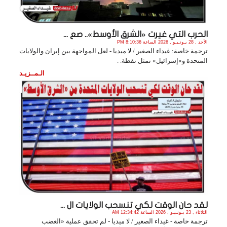
الحرب التي غيرت «الشرق الأوسط».. صع ...
الأحد , 28 يـونـيـو , 2026 الساعة 8:10:36 PM
ترجمة خاصة: غيداء الصغير / لا ميديا - لعل المواجهة بين إيران والولايات
المتحدة و»إسرائيل» تمثل نقطة. .
الـمــزيـد
لقد حان الوقت لكي تنسحب الولايات ال ...
الثلاثاء , 23 يـونـيـو , 2026 الساعة 12:34:42 AM
ترجمة خاصة - غيداء الصغير / لا ميديا - لم تحقق عملية «الغضب