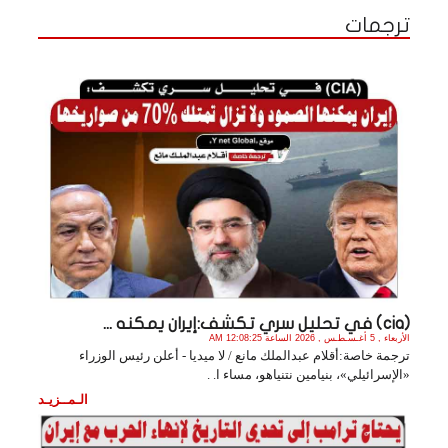
ترجمات
(cia) في تحليل سري تكشف:إيران يمكنه ...
الأربعاء , 5 أغـسـطـس , 2026 الساعة 12:08:25 AM
ترجمة خاصة:أقلام عبدالملك مانع / لا ميديا - أعلن رئيس الوزراء
«الإسرائيلي»، بنيامين نتنياهو، مساء ا. .
الـمــزيـد