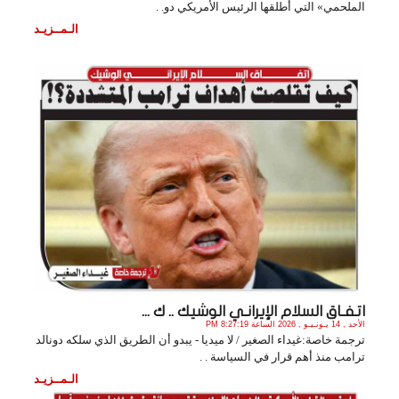
الملحمي» التي أطلقها الرئيس الأمريكي دو. .
الـمــزيـد
اتفـاق السلام الإيرانـي الوشيك .. ك ...
الأحد , 14 يـونـيـو , 2026 الساعة 8:27:19 PM
ترجمة خاصة:غيداء الصغير / لا ميديا - يبدو أن الطريق الذي سلكه دونالد
ترامب منذ أهم قرار في السياسة . .
الـمــزيـد