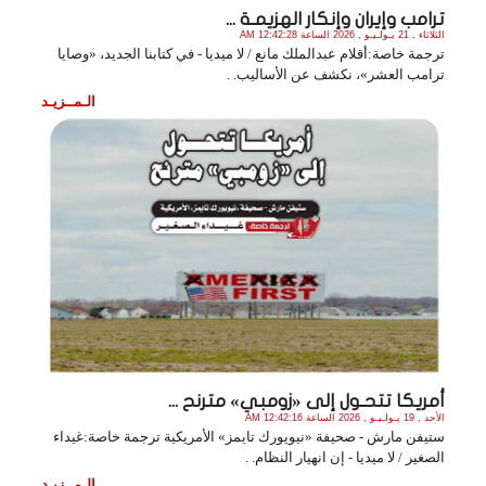
ترامب وإيران وإنكار الهزيمـة ...
الثلاثاء , 21 يـولـيـو , 2026 الساعة 12:42:28 AM
ترجمة خاصة:أقلام عبدالملك مانع / لا ميديا - في كتابنا الجديد، «وصايا
ترامب العشر»، نكشف عن الأساليب. .
الـمــزيـد
أمريكا تتحـول إلى «زومبي» مترنح ...
الأحد , 19 يـولـيـو , 2026 الساعة 12:42:16 AM
ستيفن مارش - صحيفة «نيويورك تايمز» الأمريكية ترجمة خاصة:غيداء
الصغير / لا ميديا - إن انهيار النظام. .
الـمــزيـد