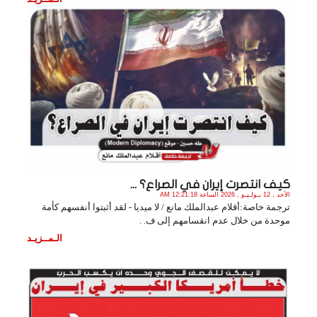
كيف انتصرت إيران في الصراع؟ ...
الأحد , 12 يـولـيـو , 2026 الساعة 12:21:18 AM
ترجمة خاصة:أقلام عبدالملك مانع / لا ميديا - لقد أثبتوا أنفسهم كأمة
موحدة من خلال عدم انقسامهم إلى ف. .
الـمــزيـد