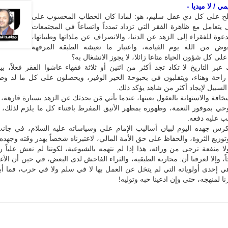
 / لا ميديا -
ح على كل ذي عقل سليم، هو: لماذا كان الخطاب المحسوب على
ل يتعامل مع ظاهرة الفقر التي تزداد تمدداً واتساعاً في المجتمعات
لدعوة للفقراء إلى الزهد عن الدنيا، والانصراف عن ملذاتها وطيباتها،
وض من الله يوم القيامة، واعتبار ما تعيشه الطبقة المرفهة
لى كل شؤون الحياة متاعا زائلا، لا يجوز الانشغال به؟
عبر التاريخ لا تكاد تجد أكثر من اثنين أو ثلاثة فقهاء عاشوا الفقر فعلاً، بينم
احة وهناء، ويتقلبون في بحبوحة الخير الوفير، ويحصلون على كل ما لذ وط
السبيل لإيجاد أكثر من شاهد يؤكد ذلك.
افة والاستهانة بالعقول بعينها، عندما يأتي مَن يحدثك عن الزهد بسيارة فارهة، 
حي بموفور النعمة، وظهوره بمظهر الأنيق المفرط باقتناء كل ما يلزم لذلك، ب
ب عليه دفعه.
 كرس جهده اليوم لبيان أساليب الإمام علي وسياساته عليه السلام، في جانب
وتوزيع الثروة، والحفاظ على حق الأمة المالي، لاعتبرناه شخصاً يهدر وقته وجهده 
ا منفعة ترجى من ورائه، هذا إذا لم نتهمه بالشيوعية، لكوننا لم نعش علياً رو
اً، وإلا لعرفنا أن: محاربة الطبقية، والثراء الفاحش لدى البعض، في حين أن الأغ
 إحدى أولوياته التي لم يتخل عن العمل بها لا في سلم ولا في حرب، فما أبع
ا لمنهجه، حتى وإن ادعينا حبه وتوليه!