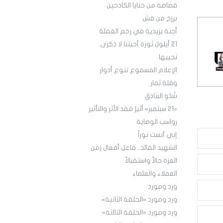
قصاصة من حنايا الكادحين
برزخ من قش
أجنة يزيدية في رحم الغفلة
21 أيلول ثورة أحيتنا لا ذكرى
نحييها
الإعلام المسموع تنوع أدوار
وقلة ثمار
شَدْو البنادق
«21 سبتمبر» أثيرٌ فقد الأثر والتأثير
رواسب الوصاية
إني آنست نوراً
الشهيد القائد.. فاعل أفعال زمن
العزة حالاً واستقبالاً
العملاء والعلماء
ورد ومورد
ورد ومورد «الحلقة الثانية»
ورد ومورد «الحلقة الثالثة»