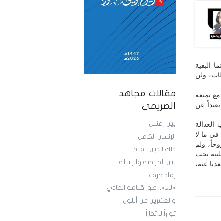
ا البقية
اب، ولن
مقالات مجاهد
مع تمتعه
عيداً عن
الصريمي
بين زمنين..
 العدالة
في ما لا
الإنسان الكامل
حاً، ولم
ذلك الدين القيم
لبية تحت
بين المزاجيةِ والرسالة
دنا عنه،
رماد حرف
«لاء».. صور قيامة الحادي
والعشرين من أيلول
ثواراً لا تجاراً