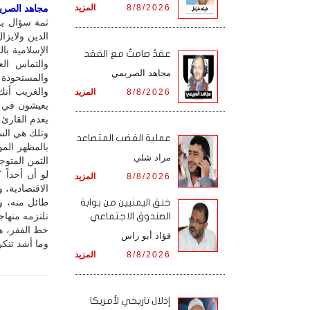
8/8/2026
المزيد
مجاهد الصريمي
ثمة سؤال يل
الدين ولايزا
الإسلامية با
عقدٌ صامتٌ مع الفقد
والتماس الع
مجاهد الصريمي
والمستحوذة ع
والغريب أنك 
8/8/2026
المزيد
يعيشون في ر
يعدم القارئ 
وتلك هي السخ
‏عملية الغضب المتصاعد
بالمظهر المو
مراد شلي
الثمن المتوج
لو أن أحداً
8/8/2026
المزيد
الاقتصادية، 
طائل منه، ول
خنق اليمنيين من بوابة
نلتزمه منهاج
الصندوق الاجتماعي
خط الفقر، هي
فؤاد أبو راس
وما أشد تنكرن
8/8/2026
المزيد
إذلال تاريخي لأمريكا