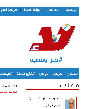
|
|
|
الرئيسية
من نحن
تواصل معنا
خريطة المو
#خبر_وقضية
محلي
|
عربي
|
دولي
|
تقارير خاصة
|
ترجمات
مـقـالات
ما أبعدنا
مجاهد الصريم
اتفاق دفاعي "صوري"
هيثم خزعل