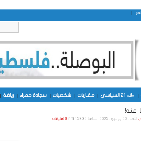
|
قع
|
«لا» 21 السياسي
|
مقـاربات
|
شخصيات
|
سجادة حمراء
|
رياضة
|
 عنه!
الأحد , 20 يـولـيـو , 2025 الساعة 1:58:32 AM
ي
0 تعليقات