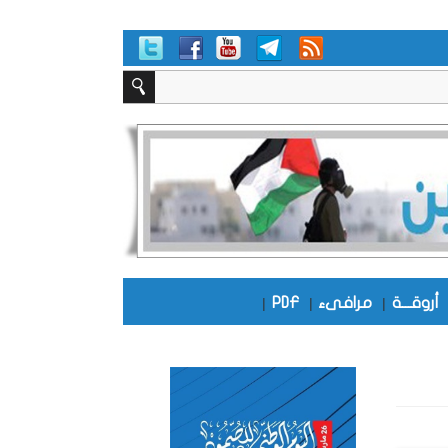
أروقـــة
|
مرافىء
|
PDF
|