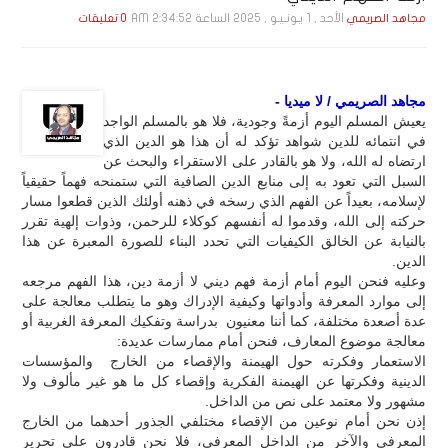
الأحد , 1 يـونـيـو , 2025 الساعة 2:34:52 AM
مجاهد الصريمي
0 تعليقات
مجاهد الصريمي / لا ميديا -
يعيش المسلم اليوم أزمةً وجودية، فلا هو بالمسلم الواجد
في انتمائه للدين شواهد تؤكد له أن هذا هو الدين الذي
ارتضاه له الله، ولا هو بالقادر على الاستقراء والبحث عن
السبل التي تعود به إلى منابع الدين الصافية التي ستمنحه فهماً حقيقياً
لإسلامه، بعيداً عن الفهم الذي رسخه في ذهنه أولئك الذين قطعوا مسار
حركته إلى الله، وقدموا له أنفسهم كوكلاء للرحمن، وذوات إلهية تقرر
بالنيابة عن الخالق الكيفيات التي تحدد البناء للصورة المعبرة عن هذا
الدين.
وعليه فنحن اليوم أمام أزمة فهم ديني لا أزمة دين، هذا الفهم مرجعه
إلى موارد المعرفة وأدواتها وكيفية الإدراك وهو ما يتطلب معالجة على
عدة أصعدة مختلفة، كما أننا معنيون بدراسة وتفكيك المعرفة الغربية أو
معالجة موضوع المعارف، فنحن أمام ممارسات عديدة:
الاستعمار وفكرته حول الهيمنة والإقصاء من الخارج والمؤسسات
الدينية وفكرتها عن الهيمنة الفكرية وإقصاء كل ما هو غير مألوف ولا
مشهور ولا معتمد على نص من الداخل.
إذن نحن أمام نوعين من الإقصاء مختلفي الجذور أحدهما من الخارج
المعرفي والآخر من الداخل المعرفي، فلا نحن قادرون على تحرير