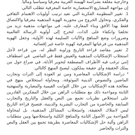
وخارجية مغلفة بشراسة الهيمنة الغربية معرفيا وسياسيا وماليا.
إن مواجهة المشاريع الاستعمارية خاصة المعرفية تتطلب التالي:
1. تغيير المنظومة الفكرية التي تعيد ترتيب أولويات الاهتمام الثقافي
والفكري، وتحاول الخروج من محورية الهوية المذهبية معرفيا والالتصاق
فقط بهذا الأفق وبناء المعارف عليه، في مواجهات مذهبية تزيد من
تخلفنا وانكفاء على الذات، لتخرج إلى أولوية الرسالة العالمية
وضرورات وضع المناهج والآليات السليمة لهذه الأولية، وجعل الهوية
المذهبية من فرعياتها المعرفية كهوية خاصة غير إقصائية.
2. تغيير مقاصد قراءة التاريخ وزاوية النظر له، من قراءة لأجل
استجلاب الإشكاليات المذهبية والعيش فقط في الماضي في اصطفاف
إثني ترغب فيه الأطراف المصطفة لتحوير الأدلة، في صراع حول من
يملك الحقيقة وأي حقيقة يملكون، ليصبح المنهج كالتالي:
* دراسة الإشكاليات المعاصرة ومن ثم العودة إلى التراث وتجارب
الماضين والنصوص الدينية الموثوقة، ومحاولة استخلاص منهج في
معالجة هذه الإشكاليات من خلال الثوابت القيمية والمعيارية والمنهجية
الثابتة ومواءمة ذلك مع متطلبات الراهن من خلال المفكرين القادرين
على استخلاص نظريات تجمع بين النص والعقل والتاريخ والتجارب
السابقة والحاضرة من التجارب البشرية والدينية، فتصبح قراءة التاريخ
ليس لامتلاك الحقيقة، واستجلاب المشاكل المذهبية، بل لمحاولة
المواءمة بين الأصول الثابتة والمناهج الكلية واستخلاصها وبين متطلبات
الراهن وآلية حل الإشكاليات المعاصرة بطريقة تجمع بين العقل والنص
والتراث والحاضر.