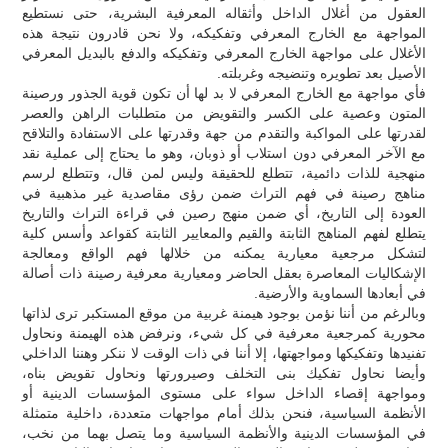
العقول من أغلال الداخل وأثقاله المعرفية البشرية، حتى نستطيع
المواجهة مع الخارج المعرفي وتفكيكه، ولا نحن قادرون نتيجة هذه
الأغلال على مواجهة الخارج المعرفي وتفكيكه والدفع بالبديل المعرفي
الأصيل بعد تطويره وتنضيجه وغربلته.
فأي مواجهة مع الخارج المعرفي لا بد لها أن تكون قوية الجذور ورصينة
المتون وعصية على الكسر والتقويض من متطلبات الراهن والعصر
لقدرتها على المواكبة والتقدم من جهة وقدرتها على الاستفادة والتلاقح
مع الآخر المعرفي دون استلاب أو ذوبان، وهو ما يحتاج إلى عملية نقد
منهجية للذات دائمية، تتطلع للحقيقة وليس لمن قال، وتتطلع لرسم
مناهج رصينة في فهم التراث ضمن رؤى مقاصدية غير مذهبية في
العودة إلى التاريخ، أي ضمن منهج رصين في قراءة التراث والتاريخ
يتطلع لفهم المناهج الثابتة والقيم والمعايير الثابتة كقواعد وأسس كلية
لتشكل مرجعية معيارية يمكنه من خلالها فهم الواقع ومعالجة
الإشكاليات المعاصرة بعقل الحاضر ومعيارية معرفية رصينة ذات أصالة
في أبعادها السماوية والأرضية.
وبالرغم من أننا نؤمن بوجود هيمنة غربية من موقع المستكبر ترى لذاتها
محورية كمرجعية معرفية في كل شيء، ونرفض هذه الهيمنة ونحاول
تفنيدها وتفكيكها ومواجهتها، إلا أننا في ذات الوقت لا ننكر وهننا الداخلي
وأيضا نحاول تفكيك بنى التخلف وصيرورتها ونحاول تقويض بناه،
ومواجهة إقصاء الداخل سواء على مستوى المؤسسات الدينية أو
الأنظمة السياسية، فنحن بذلك أمام مواجهات متعددة، داخلية متمثلة
في المؤسسات الدينية والأنظمة السياسية وما يتصل بهما من نخب،