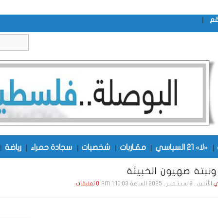
|
قع
|
«لا» 21 السياسي
|
مقـاربات
|
شخصيات
|
سجادة حمراء
|
رياضة
|
 ونبتة صهيون الخبيثة
الأثنين , 8 سـبـتـمـبـر , 2025 الساعة 1:10:03 AM
ي
0 تعليقات