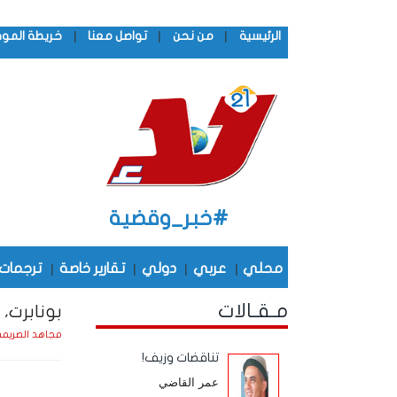
|
|
|
الرئيسية
من نحن
تواصل معنا
خريطة المو
#خبر_وقضية
محلي
|
عربي
|
دولي
|
تقارير خاصة
|
ترجمات
مـقـالات
بونابرت،
مجاهد الصريم
تناقضات وزيف!
عمر القاضي