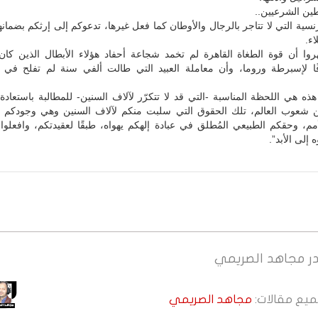
ين الشرعيين..
رنسية التي لا تتاجر بالرجال والأوطان كما فعل غيرها، تدعوكم إلى إرثكم بضمانها
ء.
روا أن قوة الطغاة القاهرة لم تخمد شجاعة أحفاد هؤلاء الأبطال الذين كان
ا لإسبرطة وروما، وأن معاملة العبيد التي طالت ألفي سنة لم تفلح في 
ذه هي اللحظة المناسبة -التي قد لا تتكرّر لآلاف السنين- للمطالبة باستعاد
ن شعوب العالم، تلك الحقوق التي سلبت منكم لآلاف السنين وهي وجودكم 
أمم، وحقكم الطبيعي المُطلق في عبادة إلهكم يهواه، طبقًا لعقيدتكم، وافعلو
 إلى الأبد”.
ر
مجاهد الصريمي
جميع مقالات:
مجاهد الصريمي