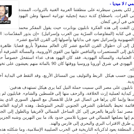
 / لا ميديا -
ر لكي يضمن سيطرته على منطقتنا العربية الغنية بالثروات، الممتدة
 الفرات، باصطناع كذبة دينية إنجيلية توراتية اسمها وطن اليهود
يخي في أرض كنعان.
 التفت إلى هذه الفكرة نابليون بونابرت حيث يقول المفكر محمد
في كتابه (المفاوضات السرّية بين العرب وإسرائيل): «إن بذور المقدّسات: ا
 الصهيونية وإسرائيل تعود في بداياتها وأصولها إلى القرن التاسع عشر».
 إلى أن «طوال القرن التاسع عشر كان العالم مشغولاً بأربع قضايا: ظاهرة 
بق إلى المستعمرات والتنافس عليها بين القوى الأوروبية، والمسألة الشرقية أي
 العثمانية، والمسألة اليهودية، فقد كان اليهود هدف عداء استفحل خصوصاً ح
كثافة الوجود اليهودي في شرق أوروبا وروسيا ووقتها كان 90 بالمائة منهم ي
».
يون حسب هيكل الربط والتوليف بين المسائل الأربع، وقد التقط في البداية آ
دية.
نابليون على مصر التي سميت حملة النيل كما يرى هيكل تستهدف هدفين:
كبداية لعملية إرث الخلافة، والزحف منها إلى فلسطين والشام». فنابليون لم 
ها وإنما كان يراها في اتصال غير قابل للانفصال مع السهل السوري الذي يش
ائمة تحيط بالشاطئ الشرقي الجنوبي للبحر المتوسّط، وهذه الزاوية القائمة
مصر تمدّ تأثيرها بالعرض إلى كل الساحل الشمالي لأفريقيا وبالطول إلى ال
 ثم إنها بضلعها الشمالي في سوريا تلامس حدود بلاد ما بين النهرين وشبه الجزيرة
 طرق الاقتراب البري والبحري إلى فارس والهند.
ك المنطقة يعود لذكرياته التاريخية في الحرب الصليبية الإسلامية، وما شكلته هذه