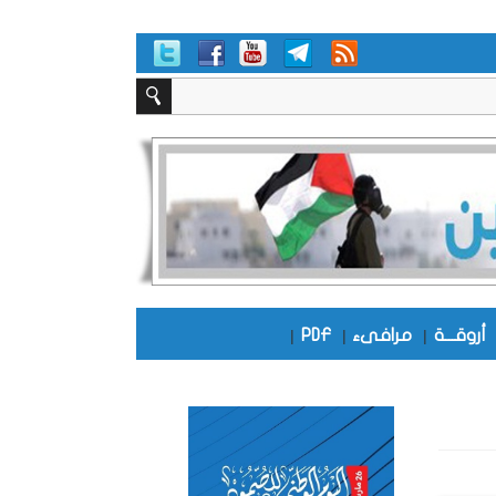
أروقـــة
|
مرافىء
|
PDF
|