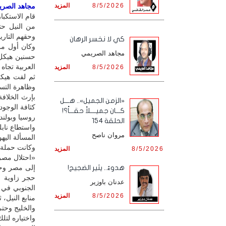
8/5/2026
المزيد
مجاهد الصريمي
قام الاستكبا
من النيل حتى
وحقهم التار
كي لا نخسر الرهان
وكان أول من
مجاهد الصريمي
حسنين هيكل 
العربية تجاه
8/5/2026
المزيد
ثم لفت هيكل
وظاهرة التسا
بإرث الخلافة
«الزمن الجميل».. هـــل
كـــان جميــــلاً حقـــاً؟!
روسيا وبولندا
الحلقة 154
واستطاع نابل
مروان ناصح
المسألة اليهو
وكانت حملة 
8/5/2026
المزيد
«احتلال مصر 
إلى مصر وحد
هدوءٌ.. يثير الضجيج!
حجر زاوية ق
عدنان باوزير
الجنوبي في 
8/5/2026
المزيد
منابع النيل،
والخليج وحتى
واختياره لتل