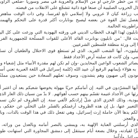
اء من خطر خارجي أو من الإسلام والعروبة في مصر وسوريا -ضلعي الزاوية-
ل الحروب الصليبية أن صنعا قوة ذاتية تتشجّع على الانفلات من قبضته.
ب زراعة كيان لا عروبي ولا إسلامي تابع لفرنسا، وفي ذات الوقت مناهض 
يفصل ثقل القوة عن بعضه ليصبح بونابارت أكثر قدرة على التحكم والهيمنة
راطوريته الحالمة.
بليون لهذا الهدف الخطاب الديني في ورقته اليهودية التي وزعت على كل اليه
ث قال: “من نابليون بونابرت القائد الأعلى للقوات المسلّحة للجمهورية الف
ا إلى ورثة منطقة فلسطين الشرعيين.
ائيليون»، أيها الشعب الفريد، الذي لم تستطع قوى الاحتلال والطغيان أن تس
مي، وإن كانت قد سلبته أرض الأجداد فقط.
ائر الشعوب الواعين المحايدين -وإن لم تكن لهم مقدرة الأنبياء مثل إشعياء وي
ّأ به هؤلاء بإيمانهم الرفيع أن عبيد الله (كلمة إسرائيل في اللغة العبرية تعني أسي
عودون إلى صهيون وهم ينشدون، وسوف تعمّهم السعادة حين يستعيدون ممل
أيها المشرّدون في التيه. إن أمامكم حربًا مهولة يخوضها شعبكم بعد أن اعتبر أ
ثها عن الأجداد غنيمة تقسّم بينهم حسب أهوائهم.. لا بدّ من نسيان ذلك العار الذ
بودية، وذلك الخزي الذي شلّ إرادتكم لألفي سنة. إن الظروف لم تكن تسمح
التعبير عنها، بل إن هذه الظروف أرغمتكم بالقسْر على التخلّي عن حقكم، و
 لكم يدها الآن حاملة إرث إسرائيل، وهي تفعل ذلك في هذا الوقت بالذات، وب
والعجز.
ذي أرسلتني العناية الإلهية به، ويمشي بالنصر أمامه وبالعدل من ورائه، ق
ًّا لقيادته، وخلال بضعة أيام سينتقل إلى دمشق المجاورة التي استهانت طويلً
ائيل وأذلّتها.