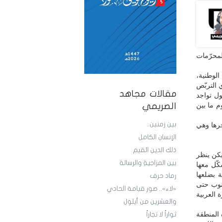
لمحرّمات
الوطنية،
 التربّص
مقالات مجاهد
ول تواجد
عيشون على تخوم ما بين
الصريمي
بين زمنين..
خرها وهي
الإنسان الكامل
ذلك الدين القيم
يكن ينظر
بين المزاجيةِ والرسالة
كّل معها
 بضلعها
رماد حرف
جنوب حتى
«لاء».. صور قيامة الحادي
 العربية
والعشرين من أيلول
 المنطقة
ثواراً لا تجاراً