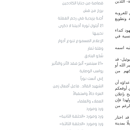
 اللذين
قصاصة من حنايا الكادحين
برزخ من قش
للعروبة
أجنة يزيدية في رحم الغفلة
 وتطويع
21 أيلول ثورة أحيتنا لا ذكرى
ود كنداء
نحييها
رنسية في
الإعلام المسموع تنوع أدوار
لبه اسمه
وقلة ثمار
شَدْو البنادق
وئيل- قد
«21 سبتمبر» أثيرٌ فقد الأثر والتأثير
ر الله أو
كتهم من
رواسب الوصاية
إني آنست نوراً
عداؤه أن
الشهيد القائد.. فاعل أفعال زمن
ي أوقعكم
العزة حالاً واستقبالاً
 بإعلان
لهذا فإن
العملاء والعلماء
الرغم من
ورد ومورد
ورد ومورد «الحلقة الثانية»
د اختار
ا بمدينة
ورد ومورد «الحلقة الثالثة»