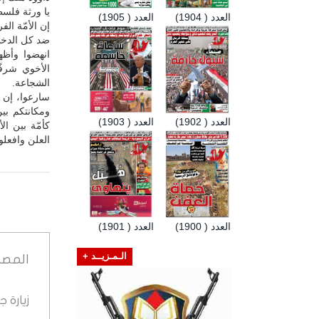
يا ورثة فلسط
العدد ( 1904)
العدد ( 1905)
إن الأمّة الف
ضد كل الدخلا
انهضوا وأظه
الأخوي شرفً
الشجاعة.
سارعوا، إن ه
ومكانتكم بي
العدد ( 1902)
العدد ( 1903)
كأمّة بين ال
العلن وافعلوه
العدد ( 1900)
العدد ( 1901)
الـمـزيــد +
المصد
زيارة 