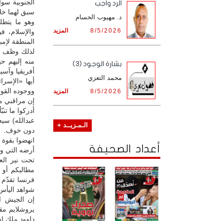
الجنوبية سو
الرد واجب
سبق لهما خلا
د. مهيوب الحسام
وهو ما يتطل
8/5/2026
المزيد
والإسلام، ف
المنطقة لإمب
لذلك وظف نا
منه إليهم حي
بشارة الوجود (3)
أفريقيا وآسي
محمد التعزي
أيها «الإسر
ووجوده القو
8/5/2026
المزيد
إن مراقبي مص
أدركوا ما تنب
عبدالله) سي
الـمـزيــد +
دون خوف.
انهضوا بقوة 
أعداد الصحيفة
أرضه التي ور
تحت نير الع
مطالبكم أو 
فرنسا تقدّم
شواهد اليأس 
إن الجيش ال
يروشلايم مقر
داوود ملك إسر