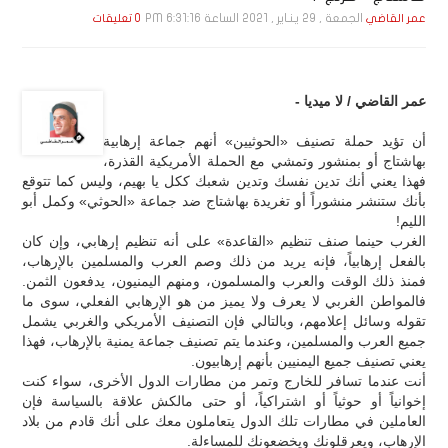
الجمعة , 29 يـنـاير , 2021 الساعة 6:31:16 PM
عمر القاضي
0 تعليقات
عمر القاضي / لا ميديا -
أن تؤيد حملة تصنيف «الحوثيين» أنهم جماعة إرهابية
بهاشتاج أو بمنشور وتمشي مع الحملة الأمريكية القذرة،
فهذا يعني أنك تدين نفسك وتدين شعبك ككل يا بهيم، وليس كما تتوقع
بأنك ستنشر منشوراً أو تغريدة بهاشتاج ضد جماعة «الحوثي» وكمل أبو
الليم!
الغرب حينما صنف تنظيم «القاعدة» على أنه تنظيم إرهابي، وإن كان
بالفعل إرهابياً، فإنه يريد من ذلك وصم العرب والمسلمين بالإرهاب،
فمنذ ذلك الوقت والعرب والمسلمون، ومنهم اليمنيون، يدفعون الثمن.
فالمواطن الغربي لا يعرف ولا يميز من هو الإرهابي الفعلي، سوى ما
تقوله وسائل إعلامهم، وبالتالي فإن التصنيف الأمريكي والغربي يشمل
جميع العرب والمسلمين، وعندما يتم تصنيف جماعة يمنية بالإرهاب، فهذا
يعني تصنيف جميع اليمنيين بأنهم إرهابيون.
أنت عندما تسافر للخارج وتمر من مطارات الدول الأخرى، سواء كنت
إخوانياً أو حوثياً أو اشتراكياً، أو حتى مالكش علاقة بالسياسة فإن
العاملين في مطارات تلك الدول يتعاملون معك على أنك قادم من بلاد
الإرهاب، ويعرقلونك ويخضعونك للمساءلة.