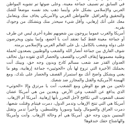
في السابق تم تصنيف جماعة معينة، وعلى ضوئها تم تشويه المواطن
العربي والإسلامي بشكل عام. وأينما ذهب يجد نفسه موضعاً للشك
والتحقيق والعراقيل. فالمواطن الغربي والأمريكي يخاف منك ويتعامل
معك على أنك إرهابي، وأقل شيء سيحذر منك ويتشكك من وجودك
بقربه.
أمريكا والغرب عموما يروجون بين شعوبهم نظرة أخرى ليس عن طرف
أو جماعة معينة فقط كما تعتقد أنت يا أخضع، وإنما يبثون ويحرضون
على دولة وشعب بالكامل، بل على العالم العربي والإسلامي برمته.
شوف الفارق بين جماعة أنصار الله والشعب والوطنيين يصعدون لحملة
وطنية مضمونها إيقاف الحرب والقصف والحصار الذي تقوده دول تحالف
العدوان القذر ضد شعب مسالم كادح وبدون وجه حق، وبينك أنت
بحملتك الأخيرة التي تروج لها بأن «الحوثيين» جماعة إرهابية، وهو ما
يعني وبشكل واضح أنك مع استمرار القصف والحصار على بلدك، ومع
الهيمنة الأمريكية والقتل والمجازر ضد شعبك.
ذلحين من هو مع الوطن ومع الشعب، أنت يا مرتزق وإلا «الحوثي»
الذي يدافع عن الشعب وعن الأرض. وبعدين من هي أمريكا عشان
تصنف الشعوب التي تكافح لأجل التحرر بأنها إرهابية. أمريكا أم الإرهاب.
أمريكا هي التي تنتج الإرهاب وتدمر الدول، دمرت فيتنام وقتلت شعبها،
دمرت العراق والصومال وليبيا وسوريا وفلسطين، وأخيراً تدمر وتقتل
اليمنيين بدون وجه حق. أمريكا هي أم وخالة الإرهاب. وأنت وأمريكا
والهاشتاج حقك خندقوها!