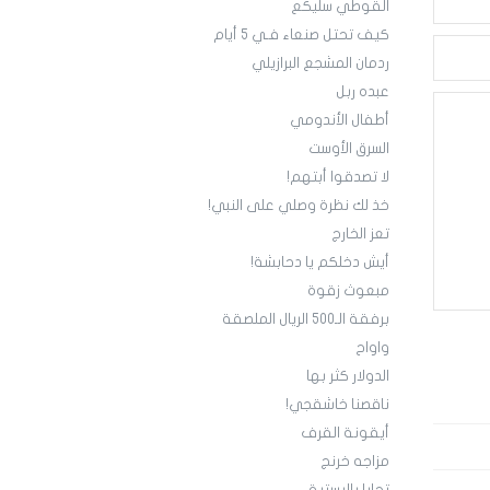
القوطي سليكع
كيف تحتل صنعاء فـي 5 أيام
ردمان المشجع البرازيلي
عبده ربل
أطفال الأندومي
السرق الأوست
لا تصدقوا أبتهم!
خذ لك نظرة وصلي على النبي!
تعز الخارج
أيش دخلكم يا دحابشة!
مبعوث زقوة
برفقة الـ500 الريال الملصقة
واواح
الدولار كثر بها
ناقصنا خاشقجي!
أيقونة القرف
مزاجه خرنج