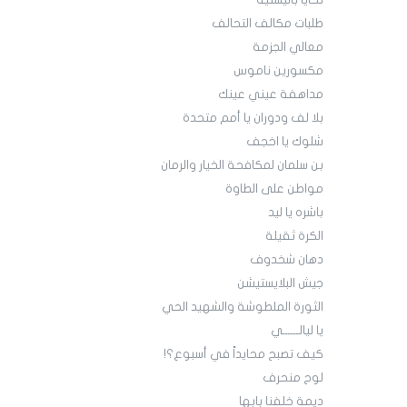
تحايا باليستية
طلبات مكالف التحالف
معالي الجزمة
مكسورين ناموس
مداهفة عيني عينك
بلا لف ودوران يا أمم متحدة
شلوك يا اخجف
بن سلمان لمكافحة الخيار والرمان
مواطن على الطاوة
باشره يا ليد
الكرة ثقيلة
دهان شخدوف
جيش البلايستيشن
الثورة الملطوشة والشهيد الحي
يا ليالــــــي
كيف تصبح محايداً في أسبوع؟!
لوح منحرف
ديمة خلفنا بابها