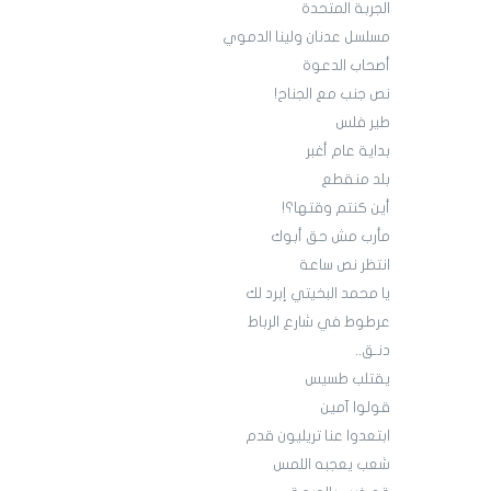
الجربة المتحدة
مسلسل عدنان ولينا الدموي
أصحاب الدعوة
نص جنب مع الجناح!
طير فلس
بداية عام أغبر
بلد منقطع
أين كنتم وقتها؟!
مأرب مش حق أبوك
انتظر نص ساعة
يا محمد البخيتي إبرد لك
عرطوط في شارع الرباط
دنـق..
يقتلب طسيس
قولوا آمين
ابتعدوا عنا تريليون قدم
شعب يعجبه اللمس