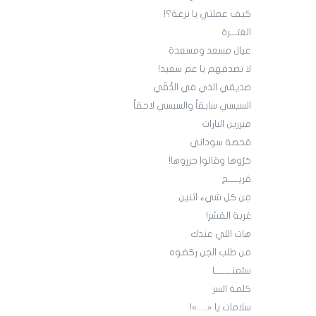
كيف عملتي يا نزغة؟!
الغتـــرة
عيال مسعد ومسعدة
لا تصدقهم يا عم سعيد!
صديقي الذي في الدُّقّي
السيسي سابقاً والسبسي لاحقاً
مبررين البارات
قحصة سوداني
حَرّوها وقالوا حرروها!
قريـــــح
من كل شيء اثنين
غربة القشر!
هات اللي عندك
من طلب الجن ركضوه
سئمنــــــــا
كلمة السر
سلامات يا «.....»!