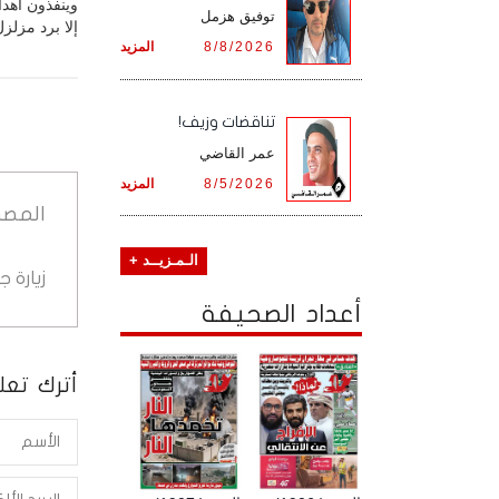
وينفذون أهدا
توفيق هزمل
إلا برد مزلز
8/8/2026
المزيد
تناقضات وزيف!
عمر القاضي
8/5/2026
المزيد
المصد
الـمـزيــد +
زيارة 
أعداد الصحيفة
أترك تعلي