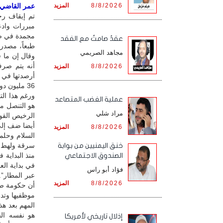
8/8/2026
المزيد
عمر القاضي / 
تم إيقاف رح
مبررات وادع
مجمدة في صن
عقدٌ صامتٌ مع الفقد
طبعاً، مصدر 
مجاهد الصريمي
وقال إن ما ق
أنه يتم صر
8/8/2026
المزيد
أرصدتها في ص
36 مليون دولار من أرصدة الشركة في صنعاء لمواجهة النفقات التشغيلية خلال الفترة السابقة.
ورغم هذا ال
‏عملية الغضب المتصاعد
هو التنصل من
مراد شلي
الرخيص القول
أيضا ضف إلى 
8/8/2026
المزيد
سرقة ولهط م
خنق اليمنيين من بوابة
منذ البداية 
الصندوق الاجتماعي
في بداية الع
فؤاد أبو راس
عبر المطار”.
8/8/2026
المزيد
أن حكومة صن
موظفيها وتدف
المهم بعد هذ
هو نفسه ال
إذلال تاريخي لأمريكا