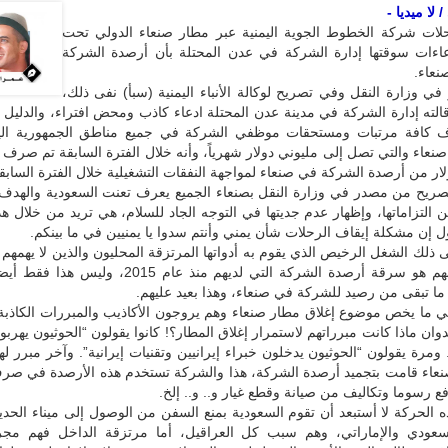
لا ميديا -
لات شركة الخطوط الجوية اليمنية عبر مطار صنعاء الدولي تحت
اءات سوقتها إدارة الشركة في عدن المحتلة بأن أرصدة الشركة
عاء.
في وزارة النقل وفي تصريح لوكالة الأنباء اليمنية (سبأ) نفى ذلك،
الته إدارة الشركة في مدينة عدن المحتلة ادعاء كاذب ومحض افتراء، والدليل
ف كافة مرتبات ومستحقات موظفي الشركة في جميع مناطق الجمهورية الي
نعاء والتي تصل إلى مليوني دولار شهرياً، وأنه خلال الفترة السابقة تم صرف 
تصريح من مصدر في وزارة النقل بصنعاء الجميع يعرف تعنت السعودية والهدف
 التزاماتها، وإظهار عدم جديتها في التوجه الجاد للسلام، هي تريد من خلال هذا 
 إن مشكلة إيقاف الرحلات شأن يمني وأنتم سدوا يا يمنيين في ما بينكم.
ذلك الشغل الرخيص الذي يقوم به أدواتها المرتزقة المحليون والذين لا يهمهم ا
السلام وحلمهم هو سرقة أرصدة الشركة التي لديهم منذ عام 2015، 
ا تبقى من رصيد للشركة في صنعاء، وهذا بعيد عليهم.
في ما يخص موضوع إغلاق مطار صنعاء وهم يروجون الأكاذيب والمبررات الكاذبة.
دوان ماذا كانت مبرراتهم لاستمرار إغلاق المطار؟! كانوا يقولون “الحوثيون يهرب
 ومرة يقولون “الحوثيون يدخلون خبراء إيرانيين وتقنيات إيرانية”. وآخر مبرر لهم
عاء قامت بتجميد أرصدة الشركة، هذا والشركة تستخدم هذه الأرصدة في صر
ع رسوما وتكاليف من صيانة وقطع غيار و.. و.. إلخ.
ه الحركة لا أستبعد أن تقوم السعودية بمنع السفن من الوصول إلى ميناء الحديد
سعودي والإماراتي، وهم سبب كل العراقيل، أما مرتزقة الداخل فهم مجر