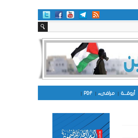
أروقـــة
|
مرافىء
|
PDF
|