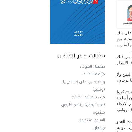
 على ذلك
منية من
ما يقارب
مقالات عمر القاضي
 من ذلك
الابتزاز
شمسان المؤذن
ليمن ولا
جرَّافة التحالف
وليس هذا فقط أيضا يريدون
واحد حليب على حسابي يا
(وخيم)
 تتذكروا
حرب بالحركة البطيئة
ون أسلحة
 الادعاء
(عرب آيدول) برنامج خليجي
ف رواتب
مشبوه
السـوق مشحوط
ة. العدو
د أدوات
جراندايزر