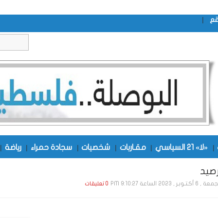
|
قع
|
«لا» 21 السياسي
|
مقـاربات
|
شخصيات
|
سجادة حمراء
|
رياضة
|
صيد
 أكـتـوبـر , 2023 الساعة 9:10:27 PM
0 تعليقات