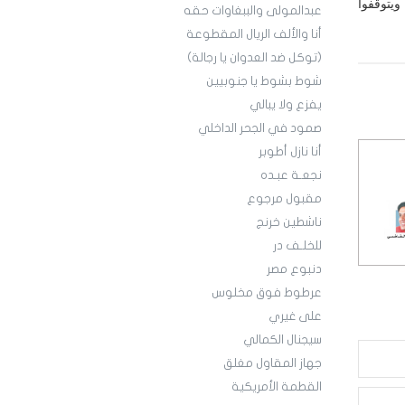
ويتوقفوا
عبدالمولى والببغاوات حقه
أنا والألف الريال المقطوعة
(توكل ضد العدوان يا رجالة)
شوط بشوط يا جنوبيين
يفزع ولا يبالي
صمود في الجحر الداخلي
أنا نازل أطوبر
نجعـة عبـده
مقبول مرجوع
ناشطين خرنج
للخلـف در
دنبوع مصر
عرطوط فوق مخلوس
على غيري
سيجنال الكمالي
جهاز المقاول مغلق
القطمة الأمريكية