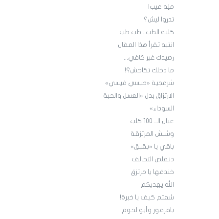
ملِه عيب!
تدروا ليش؟
كلية الطب.. طب طب
انتبه تقرأ هذا المقال
رصيدك غير كافي...
ما دخلك تكاحش؟!
شرعجية «طيسي فيسي»
الارتزاق بدل «العسل والحبة
السوداء»
عيال الــ 100 كلب
وشيش المرتزقة
باقي يا «بقيق»
دنقلص التحالف
خندقها يا مرتزق
الله يهديكم
شفتم كيف يا خبرة!
باقزقوز وأبو لحوم