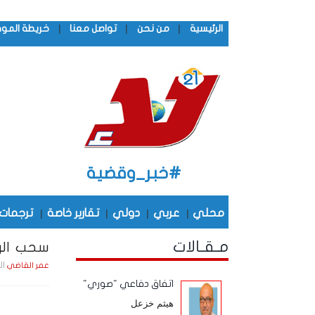
|
|
|
الرئيسية
من نحن
تواصل معنا
خريطة المو
#خبر_وقضية
محلي
|
عربي
|
دولي
|
تقارير خاصة
|
ترجمات
مـقـالات
سحب الر
الجمعة , 6
عمر القاضي
اتفاق دفاعي "صوري"
هيثم خزعل