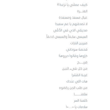
كيف عملتي يا نزغة؟!
الغتـــرة
عيال مسعد ومسعدة
لا تصدقهم يا عم سعيد!
صديقي الذي في الدُّقّي
السيسي سابقاً والسبسي لاحقاً
مبررين البارات
قحصة سوداني
حَرّوها وقالوا حرروها!
قريـــــح
من كل شيء اثنين
غربة القشر!
هات اللي عندك
من طلب الجن ركضوه
سئمنــــــــا
كلمة السر
سلامات يا «.....»!