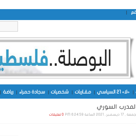
|
قع
|
«لا» 21 السياسي
|
مقـاربات
|
شخصيات
|
سجادة حمراء
|
رياضة
|
لمدرب السوري
1 ديـسـمـبـر , 2021 الساعة 6:24:59 PM
0 تعليقات