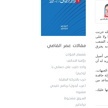
له حزنت
ولا على
ب الشعب
مقالات عمر القاضي
نه يخزق
شمسان المؤذن
ني أصيل
يد له أن
جرَّافة التحالف
واحد حليب على حسابي يا
لجبهات،
(وخيم)
لة حاقدة
حرب بالحركة البطيئة
مساعد من
(عرب آيدول) برنامج خليجي
ها عليك،
مشبوه
السـوق مشحوط
جراندايزر