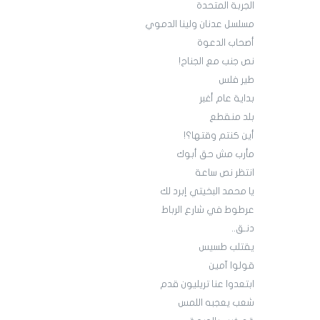
الجربة المتحدة
مسلسل عدنان ولينا الدموي
أصحاب الدعوة
نص جنب مع الجناح!
طير فلس
بداية عام أغبر
بلد منقطع
أين كنتم وقتها؟!
مأرب مش حق أبوك
انتظر نص ساعة
يا محمد البخيتي إبرد لك
عرطوط في شارع الرباط
دنـق..
يقتلب طسيس
قولوا آمين
ابتعدوا عنا تريليون قدم
شعب يعجبه اللمس