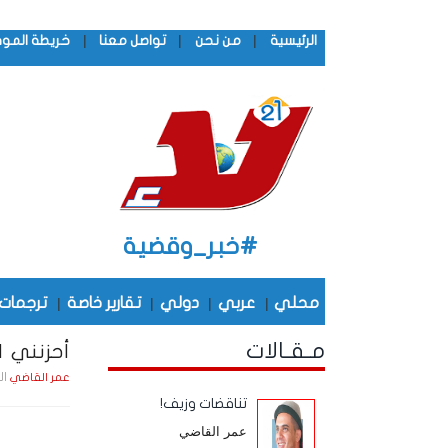
|
|
|
الرئيسية
من نحن
تواصل معنا
خريطة المو
#خبر_وقضية
محلي
|
عربي
|
دولي
|
تقارير خاصة
|
ترجمات
مـقـالات
أحزنني ا
الجمعة , 7
عمر القاضي
تناقضات وزيف!
عمر القاضي