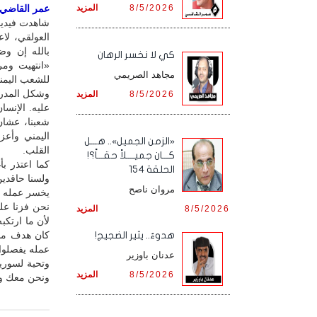
8/5/2026
المزيد
عمر القاضي / 
شاهدت فيديو
العولقي، لا
بالله إن وض
كي لا نخسر الرهان
«انتهيت وم
مجاهد الصريمي
للشعب اليمني
وشكل المدر
8/5/2026
المزيد
عليه. الإنس
شعبنا، عشان
اليمني وأعز
«الزمن الجميل».. هـــل
القلب.
كـــان جميــــلاً حقـــاً؟!
كما اعتذر ب
الحلقة 154
ولسنا حاقدين
مروان ناصح
يخسر عمله ور
نحن فزنا عل
8/5/2026
المزيد
لأن ما ارتكب
كان هدف منت
هدوءٌ.. يثير الضجيج!
عمله يفصلوا
عدنان باوزير
وتحية لسوريا
8/5/2026
المزيد
ونحن معك ول