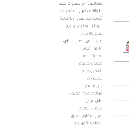
عبدالمولى والببغاوات حقه
أنا والألف الريال المقطوعة
(توكل ضد العدوان يا رجالة)
شوط بشوط يا جنوبيين
يفزع ولا يبالي
صمود في الجحر الداخلي
أنا نازل أطوبر
نجعـة عبـده
مقبول مرجوع
ناشطين خرنج
للخلـف در
دنبوع مصر
عرطوط فوق مخلوس
على غيري
سيجنال الكمالي
جهاز المقاول مغلق
القطمة الأمريكية