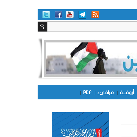
أروقـــة
|
مرافىء
|
PDF
|