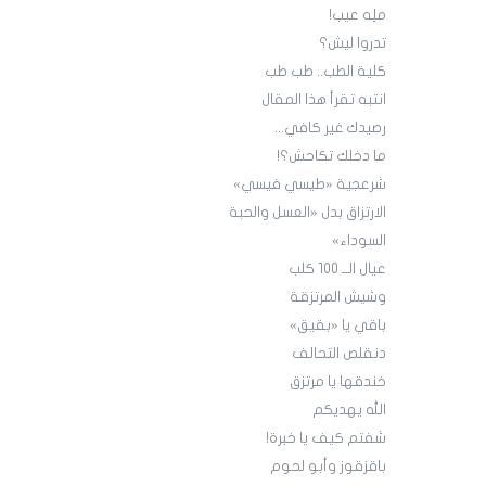
ملِه عيب!
تدروا ليش؟
كلية الطب.. طب طب
انتبه تقرأ هذا المقال
رصيدك غير كافي...
ما دخلك تكاحش؟!
شرعجية «طيسي فيسي»
الارتزاق بدل «العسل والحبة
السوداء»
عيال الــ 100 كلب
وشيش المرتزقة
باقي يا «بقيق»
دنقلص التحالف
خندقها يا مرتزق
الله يهديكم
شفتم كيف يا خبرة!
باقزقوز وأبو لحوم