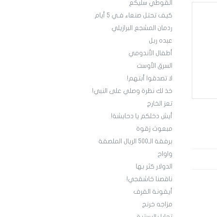
القوطي سليكع
كيف تحتل صنعاء فـي 5 أيام
ردمان المشجع البرازيلي
عبده ربل
أطفال الأندومي
السرق الأوست
لا تصدقوا أبتهم!
خذ لك نظرة وصلي على النبي!
تعز الخارج
أيش دخلكم يا دحابشة!
مبعوث زقوة
برفقة الـ500 الريال الملصقة
واواح
الدولار كثر بها
ناقصنا خاشقجي!
أيقونة القرف
مزاجه خرنج