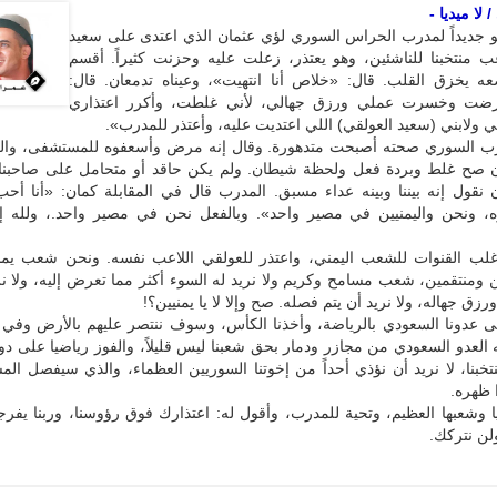
لا ميديا -
 جديداً لمدرب الحراس السوري لؤي عثمان الذي اعتدى على سعيد
عب منتخبنا للناشئين، وهو يعتذر، زعلت عليه وحزنت كثيراً. أقسم
عه يخزق القلب. قال: «خلاص أنا انتهيت»، وعيناه تدمعان. قال:
رضت وخسرت عملي ورزق جهالي، لأني غلطت، وأكرر اعتذاري
 ولابني (سعيد العولقي) اللي اعتديت عليه، وأعتذر للمدرب».
ب السوري صحته أصبحت متدهورة. وقال إنه مرض وأسعفوه للمستشفى، وال
ان صح غلط وبردة فعل ولحظة شيطان. ولم يكن حاقد أو متحامل على صاحبنا 
 نقول إنه بيننا وبينه عداء مسبق. المدرب قال في المقابلة كمان: «أنا أح
ه، ونحن واليمنيين في مصير واحد». وبالفعل نحن في مصير واحد.، ولله إ
أغلب القنوات للشعب اليمني، واعتذر للعولقي اللاعب نفسه. ونحن شعب يم
 ومنتقمين، شعب مسامح وكريم ولا نريد له السوء أكثر مما تعرض إليه، ولا نر
زق جهاله، ولا نريد أن يتم فصله. صح وإلا لا يا يمنيين؟!
ى عدونا السعودي بالرياضة، وأخذنا الكأس، وسوف ننتصر عليهم بالأرض وفي ا
ه العدو السعودي من مجازر ودمار بحق شعبنا ليس قليلاً، والفوز رياضيا على دو
خبنا، لا نريد أن نؤذي أحداً من إخوتنا السوريين العظماء، والذي سيفصل ال
 ظهره.
 وشعبها العظيم، وتحية للمدرب، وأقول له: اعتذارك فوق رؤوسنا، وربنا يفرج
ن نتركك.