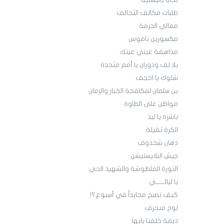
تحايا باليستية
طلبات مكالف التحالف
معالي الجزمة
مكسورين ناموس
مداهفة عيني عينك
بلا لف ودوران يا أمم متحدة
شلوك يا اخجف
بن سلمان لمكافحة الخيار والرمان
مواطن على الطاوة
باشره يا ليد
الكرة ثقيلة
دهان شخدوف
جيش البلايستيشن
الثورة الملطوشة والشهيد الحي
يا ليالــــــي
كيف تصبح محايداً في أسبوع؟!
لوح منحرف
ديمة خلفنا بابها