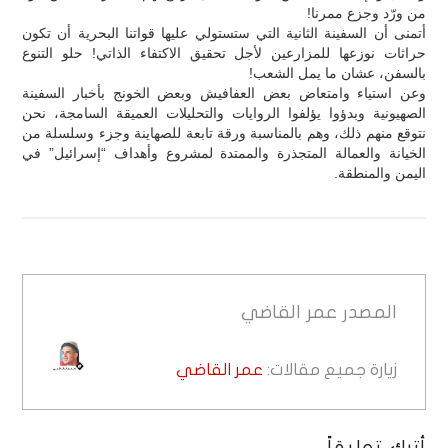
من ورّد وجزع ممرنا!
أتمنى أن السفينة الثانية التي ستستولي عليها قواتنا البحرية أن تكون
حراثات نوزعها للمزارعين لأجل تحقيق الاكتفاء الذاتي! حلو التنوع
بالسفن، عشان ما يمل الشعب!
وعن استياء وامتعاض بعض العفافيش وبعض الخونج بأخبار السفينة
الصهيونية وبدؤوا يؤلفوا الروايات والتحليلات العميقة السامجة، نحن
نتوقع منهم ذلك، وهم بالمناسبة ورقة تابعة للصهاينة وجزء وسلسلة من
الخيانة والعمالة المتجذرة والممتدة لمشروع وأهداف “إسرائيل” في
اليمن والمنطقة.
المصدر
عمر القاضي
زيارة جميع مقالات:
عمر القاضي