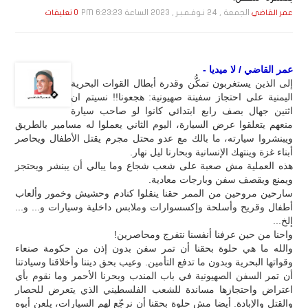
الجمعة , 24 نـوفـمـبـر , 2023 الساعة 6:23:23 PM
عمر القاضي
0 تعليقات
عمر القاضي / لا ميديا -
إلى الذين يستغربون تمكُّن وقدرة أبطال القوات البحرية
اليمنية على احتجاز سفينة صهيونية: هجعونا!! نسيتم ان
اثنين جهال بصف رابع ابتدائي كانوا لو صاحب سيارة
منعهم يتعلقوا عرض السيارة، اليوم الثاني يعملوا له مسامير بالطريق
ويبنشروا سيارته، ما بالك مع عدو محتل مجرم يقتل الأطفال ويحاصر
أبناء غزة وينتهك الإنسانية وبحارنا ليل نهار.
هذه العملية مش صعبة على شعب شجاع وما يبالي أن يبنشر ويحتجز
ويمنع ويقصف سفن وبارجات معادية.
سارحين مروحين من الممر حقنا ينقلوا كنادم وحشيش وخمور وألعاب
أطفال وقريح وأسلحة وإكسسوارات وملابس داخلية وسيارات و... و...
إلخ...
واحنا من حين عرفنا أنفسنا نتفرج ومحاصرين!
والله ما هي حلوة بحقنا أن تمر سفن بدون إذن من حكومة صنعاء
وقواتها البحرية وبدون ما تدفع التأمين. وعيب بحق ديننا وأخلاقنا وسيادتنا
أن تمر السفن الصهيونية في باب المندب وبحرنا الأحمر وما نقوم بأي
اعتراض واحتجازها مساندة للشعب الفلسطيني الذي يتعرض للحصار
والقتل والإبادة. أيضا مش حلوة بحقنا أن نرجّع لهم السيارات، يلعن أبوه