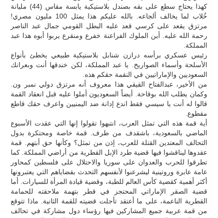
كهذا يحتاج سطع على بقه بصندل بلاستيكية يابسة مقاس (44) مليانة
خُلاب لما يخالف ألجاعه. بالله عليكم هذا يمثل 100 مليون مصري!
مرتزق يقعد على كرسي قعد عليه البطل القومي جمال عبد الناصر
رحمة الله عليه. أين الملوك الفراعنة خفرع ومنقرع يربوا أبوه هذا عبد
المملكة.
رئيس عسكري برأسه درازن شنابل بلاستيكية طبيعي يخطئ بأنواع
الأسلحة وأسماء الصواريخ. يا عبد المملكة، لكن خندقها أنت وبعرانك
السعوديين والإماراتيين في النقمة حقكم هذه.
من الأخير، عبدالفتاح القيقي هذا معروف أنه مرتزق دولي نمبر ون.
وكمان يطلب الله بوقاحة. أيضاً السعوديون أملوا عليه قبل انعقاد القمة
قالوا له أنت يا سيسي فقط اندع إدانة ضد اليمنيين واعرف حقك قاطع
مقطوع.
أية قمة هذه التي تمثل العرب، انتبهوا تقولوا إنها التي عقدت الأسبوع
الماضي بالسعودية، باشقدف من طرف. قمة خاصة ومحتكرة بدول
التحالف المعتدين القتلة للعرب، إذن من تمثل؟ وكأنها حق أبتهم. قمة
عقدوها ليناقشوا فيها قضية طرد الإبل القطرية من أراضي المملكة. كما
تطرقوا للحرب والعدوان على سوريا والاحتلال على فلسطين كمحاور
عامة عابرة وروتينية ليشرعنوا لأنفسهم التحدث بقضاياهم التي يعتبرونها
أكثر أهمية كقضية كأس العالم للطبة، وقضية قيادة المرأة للسيارات. أما
قضية الصقر الإماراتي المحتجز في قطر بتهمة ملاحقته للحمامة
القطرية الناعمة، على ما أعتقد تأجلت قضيته للقمة الثانية. ماذا تتوقع
من قمة عربية جميع المشاركين فيها رؤساء دول مشاركة في تحالف