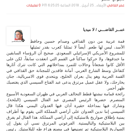
الأربعاء , 25 أبـريـل , 2018 الساعة 6:25:25 PM
عمر القاضي
0 تعليقات
عمــر القاضـــي / لا ميديا
قمة عربية من دون القذافي وصدام حسين وحافظ
الأسد، ليس لها طعم. أيضاً لا تمثلنا كعرب بقدر تمثيلها
للمشروع الأمريكي الإسرائيلي السعودي. صحيح أن الرؤساء السابقين
ما خندقوها، ولا حركوا ساكناً في القمم التي انعقدت سابقاً، لكن على
الأقل كانوا شجعاناً وحالات للتمرد بمداخلاتهم التي كانت تترك آثارها
كتفاعل وسط الشارع العربي. أمانة فاقدين للمجنانة حق القذافي في
القمة العربية وهو يذل بعران الخليج، ويتحدى قوى الامبريالية، جنان
يخارجك، ولا عقل عميل مرتزق يدعى عبد الفتاح السيسي الذي يغتصبك
ظهر أحمر.
رائحة قمامة نبشتها قطط التحالف العربي في ظهران السعودية الأسبوع
المنصرم. حضرها الرئيس المصري عبد الفتال السيسي (البلحة)،
وشارك فيها بمداخلة حقيرة أدان فيها العدوان اليمني. هكذا قال
السيسي إننا ندين العدوان على أراضي المملكة التي يقوم بها أطراف
يمنية بإطلاق صواريخ بلاستيكية إلى أراضي المملكة. هذا الفتال لم يفرق
بين البلاستيكية والباليستية. الفرعوني المرتزق نسي أن يقول إن
الصواريخ البلاستيكية تم تصنيعها في مصنع هزاع طه للبلاستيك. رئيس