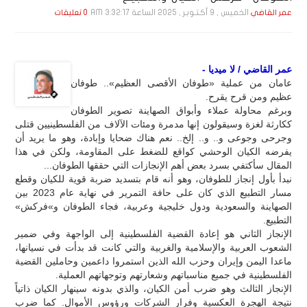
الخميس , 9 أكـتـوبـر , 2025 الساعة 3:32:17 AM
عمر القاضي
0 تعليقات
عمر القاضي / لا ميديا -
عامان من عملية «طوفان الأقصى العظيم».. طوفان
عظيم ومن قرح يقرح.
وبرغم محاولة عملاء وأبواق الصهاينة تصوير الطوفان
ككارثة لغزة وسيقولون إنها مدمرة ومئات الآلاف من الفلسطينيين قتلى
وجرحى وجوعى و.. و.. إلخ.. نعم هناك ضحايا وإبادة، وهو ما يريد أن
يفرضه الكيان الوحشي كواقع للضغط على المقاومة، ولكن في هذا
المقال سأكتفي بسرد بعض أهم الإنجازات التي حققها الطوفان...
نبدأ بأول إنجاز للطوفان، وهو أنه قام بتسديد ضربة قوية للكيان وقطع
مسار التطبيع الذي كان على حافة التمرير في نهاية عام 2023 بين
الصهاينة والسعودية ودول خليجية وعربية، فجاء الطوفان و»فركش»
التطبيع.
الإنجاز الثاني هو إعادة القضية الفلسطينية إلى الواجهة وفي ضمير
الشعوب العربية والإسلامية والغربية والتي كانت قد بدأت في نسيانها،
ماعدا اليمن وإيران وحزب الله الذين استمروا داعمين وحاملين القضية
الفلسطينية في جميع مناسباتهم وشعارتهم وتوجهاتهم العملية.
الإنجاز الثالث وهو ضرب أمن الكيان، والذي بدونه سينهار الكيان ذاتياً
نتيجة الهجرة العكسية وفرار الشركات ورؤوس الأموال. كما ضرب