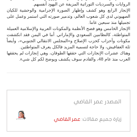
الروايات والسرديات التوراتية المزيفة عن اليهود أنفسهم.
الإنجاز الرابع وهو كشف وإظهار الصورة الإجرامية والوحشية للكيان
الصهيوني لدى كل شعوب العالم، وتدمير صورته التي استمر وعمل على
تجميلها منذ سبعين عاما.
الإنجاز الخامس وهو فضح الأنظمة والمكونات العربية والإسلامية العميلة
المتواطئة، كالنظامين السعودي والإماراتي. أما في اليمن فقد انكشفت
مكونات وأحزاب كحزب الإصلاح و»المجلس الانتقالي الجنوبي»، وأيضاً
ثلة العفافيش، ولا حاجة لتسمية المزيد فالكل يعرف المتواطئين.
وهناك عشرات الإنجازات التي حققها الطوفان، وهي إنجازات لم يحققها
العرب منذ عام 48، والقادم سوف يكشف ويوضح لكم كل شيء.
المصدر
عمر القاضي
زيارة جميع مقالات:
عمر القاضي