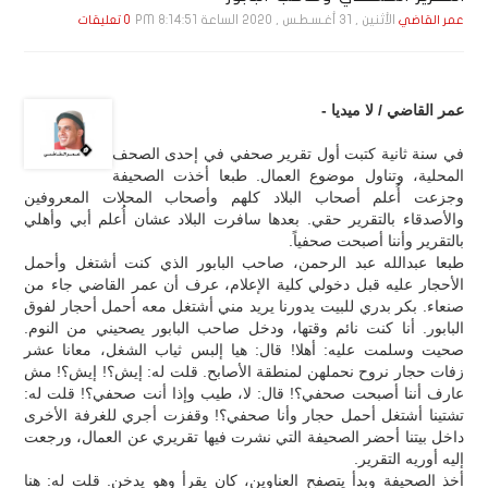
الأثنين , 31 أغـسـطـس , 2020 الساعة 8:14:51 PM
عمر القاضي
0 تعليقات
عمر القاضي / لا ميديا -
في سنة ثانية كتبت أول تقرير صحفي في إحدى الصحف
المحلية، وتناول موضوع العمال. طبعا أخذت الصحيفة
وجزعت أُعلم أصحاب البلاد كلهم وأصحاب المحلات المعروفين
والأصدقاء بالتقرير حقي. بعدها سافرت البلاد عشان أُعلم أبي وأهلي
بالتقرير وأننا أصبحت صحفياً.
طبعا عبدالله عبد الرحمن، صاحب البابور الذي كنت أشتغل وأحمل
الأحجار عليه قبل دخولي كلية الإعلام، عرف أن عمر القاضي جاء من
صنعاء. بكر بدري للبيت يدورنا يريد مني أشتغل معه أحمل أحجار لفوق
البابور. أنا كنت نائم وقتها، ودخل صاحب البابور يصحيني من النوم.
صحيت وسلمت عليه: أهلا! قال: هيا إلبس ثياب الشغل، معانا عشر
زفات حجار نروح نحملهن لمنطقة الأصابح. قلت له: إيش؟! إيش؟! مش
عارف أننا أصبحت صحفي؟! قال: لا، طيب وإذا أنت صحفي؟! قلت له:
تشتينا أشتغل أحمل حجار وأنا صحفي؟! وقفزت أجري للغرفة الأخرى
داخل بيتنا أحضر الصحيفة التي نشرت فيها تقريري عن العمال، ورجعت
إليه أوريه التقرير.
أخذ الصحيفة وبدأ يتصفح العناوين، كان يقرأ وهو يدخن. قلت له: هنا