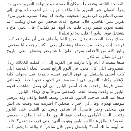
بالصفحة الثالثة، وفتحت له مكان الصفحة حيث يتواجد التقرير حقي. بدأ
يقرأ العنوان حق التقرير وأنا واقف جواره. ثم أشرت له بيدي إلى
اسمي المكتوب في تقرير الصحيفة، وقلت له: وهذا اسمي، تقرير من؟!
تقرير عمر القاضي. قال: صحيح، قدك صحفي من صدق وتكتب!! ثم
التفت نحوي ينتظر ردي. قلت له: أيوة، مو نكذب؟! قال: يعني ماع د
بتشتغل فوق البابور؟! قلت له: لو تحلم!!
ضحك وحط الصحيفة وقال: خيرة الله! وأضاف قبل أن يغادر: قد كنت
فرحت إنك رجعت من صنعاء وبتشتغل معي، لكنك رجعت لنا صحفي.
وتابع: كله من الأخدام، تمردوا عليّ ما عد رضوا يشتغلوا معي، باروح
أدور لي عمال. ثم غادر.
طبعا مضت 3 أيام وأنا مازلت في القرية إلى أن كملت الـ5000 ريال
المصروف اللي كان معي. في اليوم الرابع لبست البدلة القديمة اللي
كنت أشقي واشتغل بها فوق البابور نفسه بالقرية قبل دخولي كلية
الإعلام وكتابة التقرير في الصحيفة، ثم اتجهت نحو الخط الإسفلتي
أسفل قريتنا، وقعدت هناك أنتظر البابور إلى أن وصل. شاهدت قدوم
البابور ثم وقفت وسط الخط الإسفلتي ملوحاً بيدي لإيقاف البابور.
طبعا عبد الله، صاحب البابور، شاهدني وسط الخط واقف وقد عرفني
فتوقف بهدوء، وقال لي: خير يا صحفي؟! اقتربت منه وقلت له: ايش
من صحفي وخبر فاضي؟! أنا شاقي وبس. ثم التفيت على البابور
وفتحت الباب الأمامي وطلعت فوق البابور. قلت له: انطلق يا صديقي
القديم! فانطلق عبدالله بالبابور وهو يسألني: يعني قررت تشتغل؟! قلت
له: أيوة، ما لك أنت؟! باشتغل ونص. قال ساخراً: لا والله ما يجوز، أنت