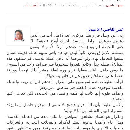
الجمعة , 7 يـونـيـو , 2024 الساعة 7:33:14 PM
عمر القاضي
0 تعليقات
عمر القاضي / لا ميديا -
إلى أين وصل قرار بنك مركزي عدن؟! هل أحد من الذين
دعوهم يودعون الزلط القديمة للبنوك أودع عندهم؟! لا.
حتى اللحظة لم يودع أحد عندهم. أولا: لأنهم لا يثقون
بسلطة الارتزاق بعدن. ثانياً: ليش هو عاد باقي معهم عملة قديمة عشان
يمنعوا التعامل بها؟! ولو افترضنا أنه باقي عملة قديمة، كم ستكون هذه
المبالغ؟! قليلة جداً، وكانوا يقدروا يسحبوها عبر صراف واحد من السوق،
ما بوش داعي البنك يفعلها قرار وزمبليطة معتبراً ذلك تهديداً وورقة
ضغط على صنعاء! وبعدين هل هو قادر يسبحها؟!
قرأت تعليقات عدة لموطنين على القرار، أحدهم قال: يا ريت والعملة
القديمة موجودة عندنا! (يقصد في مناطق المرتزقة)...
وأضاف بقوله إنها كانت لها قيمة وأفضل من الجديدة، لكن قد هي كلها
بصنعاء.
وأكمل تعليقة بأن ذلك “قرار فشنج، لا معنى له، وقرار فاشل أيضا يؤكد
استمرار انهيار العملة الى ما لا نهاية”!
والقرار هو عشان يشلحوا المواطن ما تبقى معه من العملة القديمة.
وهذا جاء واضحا بدعوة البنك للأفراد والمحلات التجارية والشركات
والجهات الأخرى والمؤسسات المالية والمصرفية ممن يحتفظون بنقود