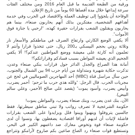
ورقية من الطبعة القديمة ما قبل العام 2016 ومن مختلف الفئات
سرعة إيداعها خلال مدة أقصاها 60 يوماً من تاريخ الإعلان.
الوقاحة أن يلجؤوا إلى توظيف العملة والاقتصاد في الحرب وفي خدمة
أهدافهم الشخصية، مفتكرين بذلك أنهم يحاربون صنعاء، بينما هم
يحاربون ويقتلون الشعب بقرارات حقيرة كهذه، “ارحبي يا جنازة فوق
الأموات”.
ألا يكفي الوضع الكارثي وارتفاع الصرف في مناطقكم والأسعار نار
وثلاثة روتي بحجم البيسكي بـ200 ريال، حتى تتخذوا قرارا وأنتم لا
تعلمون أنه كارثة على معيشة ووضع المواطنين عندكم؟! ألا يكفي
الجحيم الذي يعيشه المواطن بسبب فسادكم وقراراتكم؟!
أمانة هذا الصراع والجدل الدائر حول قرارات بنكي صنعاء وعدن،
تذكرت حكاية شهيرة ومتداولة من أيام حرب 94 بين الشمال والجنوب،
حين سأل مراسل قناة (MBC) أحد المهاجرين الصوماليين في لحج عن
مجريات الحرب. قال الرجل: “والله هذي حرب ما ترحم؛ أحمر يضرب،
وأبيض يضرب، وأسود يموت” (يقصد علي صالح الأحمر، وعلي سالم
البيض).
الآن، بنك عدن يضرب، وبنك صنعاء يضرب، والمواطن يموت!
حكومة الشرعجية لا تصرف رواتب ولا تبني مناطق سيطرتها، فقط
جالسين يتروفلوا وينهبوا ويبنوا فلل ويزايدوا على الشعب بقرارات
فاشلة لإثبات أن لديهم أوراقا اقتصادية يضغطون بها، ونسوا أن لدى
حكومة صنعاء قوة وتخوض معارك ضد داعمهم الكبير في البحر،
وتستطيع قوات صنعاء رد الصاع صاعين بكم صاروخ لأرامكو وتتراجع