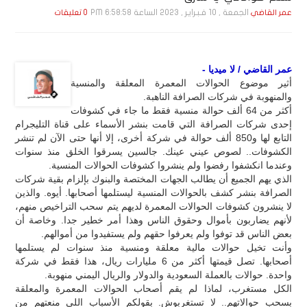
الجمعة , 10 فـبـرايـر , 2023 الساعة 6:58:58 PM
عمر القاضي
0 تعليقات
عمر القاضي / لا ميديا -
أثير موضوع الحوالات المعمرة المعلقة والمنسية
والمنهوبة في شركات الصرافة الناهبة.
أكثر من 64 ألف حوالة منسية فقط ما جاء في كشوفات
إحدى شركات الصرافة التي قامت بنشر الأسماء على قناة التليجرام
التابع لها و850 ألف حوالة في شركة أخرى، إلا أنها حتى الآن لم تنشر
الكشوفات.. لصوص عيني عينك. جالسين يسرقوا الخلق منذ سنوات
وعندما انكشفوا رفضوا ولم ينشروا كشوفات الحوالات المنسية.
الذي يهم الجميع أن يطالب الجهات المختصة والبنوك بإلزام بقية شركات
الصرافة بنشر كشف بالحوالات المنسية ليستلمها أصحابها. أيوه. والذين
لا ينشرون كشوفات الحوالات المعمرة لديهم يتم سحب التراخيص منهم،
لأنهم يضاربون بأموال وحقوق الناس وهذا أمر خطير جدا. وخاصة أن
بعض الناس قد توفوا ولم يعرفوا حقهم ولم يستفيدوا من أموالهم.
وأنت تخيل حوالات مالية معلقة ومنسية منذ سنوات لم يستلمها
أصحابها. تصل قيمتها أكثر من 6 مليارات ريال، هذا فقط في شركة
واحدة. حوالات بالعملة السعودية والدولار والريال اليمني منهوبة.
الكل مستغرب، لماذا لم يقم أصحاب الحوالات المعمرة والمعلقة
بسحب حوالاتهم.. لا تستغربوش. بقولكم الأسباب اللي منعتهم من