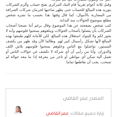
وقبل ثلاثة أعوام تقريباً قام البنك المركزي بفتح حساب وألزم الشركات
بتوريد هذه المبالغ للحساب حتى يظهر صاحبها لحرمان شركات الصرافة
من المضاربة بالأموال، كما قال وقتها. هذا بحسب ما نشره شخص
مطلع بموضوع الحوالات منذ البداية.
كتب شخص بصفحته عن هذا الموضوع وقال برغم أننا نصحنا أصحاب
الشركات بأن يتصلوا بأصحاب الحوالات ويبلغوهم يسحبوا فلوسهم وأنه لا
يجوز لكم ولا للبنوك استغلال هذه المبالغ. لكن للأمانة كلهم طمعوا بهذه
المبالغ لأنها تشكل رأسمال كبير لهم. وطالما الآن وقد ظهر من يكشف
المستور، تواصلوا مع الناس وخلوهم يسحبوا فلوسهم بلاش اللف
والدوران. وأنا من رأيي أن أي شركة لا تكشف عن حوالات الناس أو
تعمل آلية تمكن أي مواطن أو تاجر من معرفة إذا ما معه حوالة لم
تسحب، يجب أن نقاطعها تماما.
المصدر
عمر القاضي
زيارة جميع مقالات:
عمر القاضي