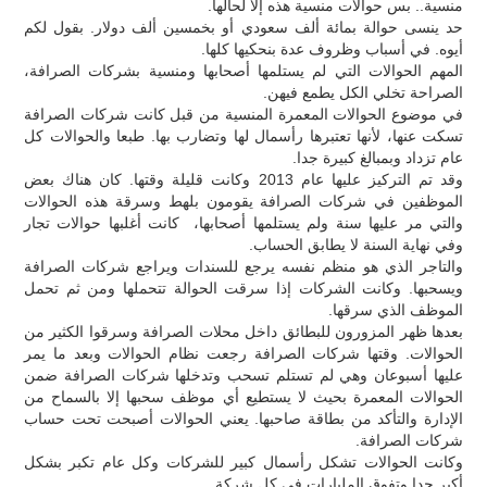
منسية.. بس حوالات منسية هذه إلا لحالها.
حد ينسى حوالة بمائة ألف سعودي أو بخمسين ألف دولار. بقول لكم
أيوه. في أسباب وظروف عدة بنحكيها كلها.
المهم الحوالات التي لم يستلمها أصحابها ومنسية بشركات الصرافة،
الصراحة تخلي الكل يطمع فيهن.
في موضوع الحوالات المعمرة المنسية من قبل كانت شركات الصرافة
تسكت عنها، لأنها تعتبرها رأسمال لها وتضارب بها. طبعا والحوالات كل
عام تزداد وبمبالغ كبيرة جدا.
وقد تم التركيز عليها عام 2013 وكانت قليلة وقتها. كان هناك بعض
الموظفين في شركات الصرافة يقومون بلهط وسرقة هذه الحوالات
والتي مر عليها سنة ولم يستلمها أصحابها، كانت أغلبها حوالات تجار
وفي نهاية السنة لا يطابق الحساب.
والتاجر الذي هو منظم نفسه يرجع للسندات ويراجع شركات الصرافة
ويسحبها. وكانت الشركات إذا سرقت الحوالة تتحملها ومن ثم تحمل
الموظف الذي سرقها.
بعدها ظهر المزورون للبطائق داخل محلات الصرافة وسرقوا الكثير من
الحوالات. وقتها شركات الصرافة رجعت نظام الحوالات وبعد ما يمر
عليها أسبوعان وهي لم تستلم تسحب وتدخلها شركات الصرافة ضمن
الحوالات المعمرة بحيث لا يستطيع أي موظف سحبها إلا بالسماح من
الإدارة والتأكد من بطاقة صاحبها. يعني الحوالات أصبحت تحت حساب
شركات الصرافة.
وكانت الحوالات تشكل رأسمال كبير للشركات وكل عام تكبر بشكل
أكبر جدا وتفوق المليارات في كل شركة.