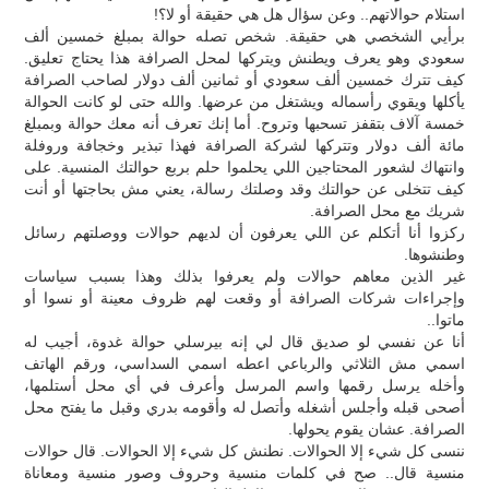
استلام حوالاتهم.. وعن سؤال هل هي حقيقة أو لا؟!
برأيي الشخصي هي حقيقة. شخص تصله حوالة بمبلغ خمسين ألف
سعودي وهو يعرف ويطنش ويتركها لمحل الصرافة هذا يحتاج تعليق.
كيف تترك خمسين ألف سعودي أو ثمانين ألف دولار لصاحب الصرافة
يأكلها ويقوي رأسماله ويشتغل من عرضها. والله حتى لو كانت الحوالة
خمسة آلاف بتقفز تسحبها وتروح. أما إنك تعرف أنه معك حوالة وبمبلغ
مائة ألف دولار وتتركها لشركة الصرافة فهذا تبذير وخجافة وروفلة
وانتهاك لشعور المحتاجين اللي يحلموا حلم بربع حوالتك المنسية. على
كيف تتخلى عن حوالتك وقد وصلتك رسالة، يعني مش بحاجتها أو أنت
شريك مع محل الصرافة.
ركزوا أنا أتكلم عن اللي يعرفون أن لديهم حوالات ووصلتهم رسائل
وطنشوها.
غير الذين معاهم حوالات ولم يعرفوا بذلك وهذا بسبب سياسات
وإجراءات شركات الصرافة أو وقعت لهم ظروف معينة أو نسوا أو
ماتوا..
أنا عن نفسي لو صديق قال لي إنه بيرسلي حوالة غدوة، أجيب له
اسمي مش الثلاثي والرباعي اعطه اسمي السداسي، ورقم الهاتف
وأخله يرسل رقمها واسم المرسل وأعرف في أي محل أستلمها،
أصحى قبله وأجلس أشغله وأتصل له وأقومه بدري وقبل ما يفتح محل
الصرافة. عشان يقوم يحولها.
ننسى كل شيء إلا الحوالات. نطنش كل شيء إلا الحوالات. قال حوالات
منسية قال.. صح في كلمات منسية وحروف وصور منسية ومعاناة