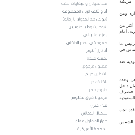
أمريكية
عبدالمولى والببغاوات حقه
أنا والألف الريال المقطوعة
راره. ومن
(توكل ضد العدوان يا رجالة)
 أكثر من
شوط بشوط يا جنوبيين
ي»، أمام
يفزع ولا يبالي
صمود في الجحر الداخلي
لرئيس ما
أساس في
أنا نازل أطوبر
نجعـة عبـده
عودية ضد
مقبول مرجوع
ناشطين خرنج
عن وحدة
للخلـف در
صال داخل
دنبوع مصر
ك «تصرف
لسعودية
عرطوط فوق مخلوس
على غيري
قدة تجاه
سيجنال الكمالي
جهاز المقاول مغلق
ون الشمس
القطمة الأمريكية