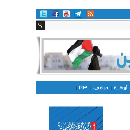
أروقـــة
|
مرافىء
|
PDF
|