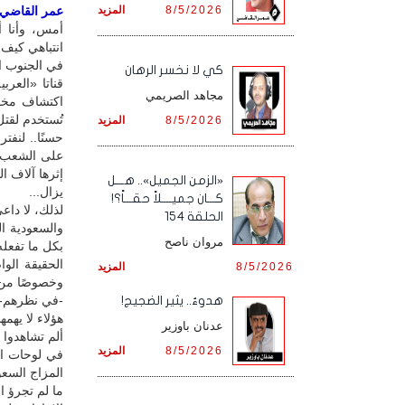
8/5/2026
المزيد
عمر القاضي / 
أمس، وأنا أت
انتباهي كيف 
في الجنوب ا
كي لا نخسر الرهان
قناتا «العر
مجاهد الصريمي
اكتشاف مخاز
تُستخدم لقتل
8/5/2026
المزيد
حسنًا.. لنف
إثرها آلاف ا
«الزمن الجميل».. هـــل
يزال...
كـــان جميــــلاً حقـــاً؟!
لذلك، لا داعي
الحلقة 154
والسعودية ال
مروان ناصح
بكل ما تفعله
الحقيقة الو
8/5/2026
المزيد
وخصوصًا من ي
-في نظرهم- أ
هدوءٌ.. يثير الضجيج!
هؤلاء لا يهمه
عدنان باوزير
ألم تشاهدوا 
8/5/2026
المزيد
في لوحات ال
المزاج السعو
ما لم تجرؤ ا