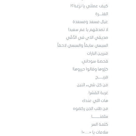
كيف عملتي يا نزغة؟!
الغتـــرة
عيال مسعد ومسعدة
لا تصدقهم يا عم سعيد!
صديقي الذي في الدُّقّي
السيسي سابقاً والسبسي لاحقاً
مبررين البارات
قحصة سوداني
حَرّوها وقالوا حرروها!
قريـــــح
من كل شيء اثنين
غربة القشر!
هات اللي عندك
من طلب الجن ركضوه
سئمنــــــــا
كلمة السر
سلامات يا «.....»!