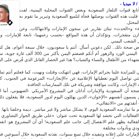
لا ميديا -
ابع قنوات التلفاز السعودية وبعض القنوات المحلية اليمنية، لفت
قلبت هذه القنوات بوصلتها فجأة لتلميع السعودية وتبرير ما تقوم به
لمحتل.
بية» و«الحدث» تبثان تقارير عن سجون الإمارات والانتهاكات، وعن
ن متفجرات، وتؤكدان أن هذه المواقع -بحسب زعمهما- تابعة للإمارات، وأن
 الشعب اليمني.
ترض صحة ذلك.. لكن دعوني أسأل: أنتم يا سعوديون، خلال سبعة أعوام، هل كن
على الشعب اليمني الورد والزهور أم أنكم قصفتم اليمن بأكثر من
لشهداء من الأطفال والنساء والشباب؟ هذا غير الحصار القاتل الذي فُرض على اليم
 للمزايدة علينا بجرائم الإمارات، فهي انتهكت وقتلت ونهبت، كما فعلتم أنتم تمامً
تي تواصل اليوم تغطياتها الإعلامية عن «الإنجازات» المزعومة في الجنوب، ك
 الإمارات، وكانت موافِقة وشريكة في تلك الممارسات الحاقدة.
اضحة أن السعودية والإمارات أداتان في المشروع الأمريكي -الصهيوني، أما ا
سمون أنفسهم «الإخوان»، الذين يهللون اليوم لدور السعودية، فلا يفعلون ذلك إ
نقذتهم من «الانتقالي».
م ما تمارسه السعودية اليوم، لا بشكل مباشر ولا غير مباشر.. ديمة وخلفنا بابها.
الفعاليات التي تحشد لها السعودية تحت عنوان: «على طريق الحوار التشاوري 
فعالية يظهر علم الانفصال إلى جانب علم السعودية! أي أن المشروع هو: انف
دي وبأدوات مختلفة.
لإمارات على إعلانه وتنفيذه خلال تسع سنوات، نفذته السعودية خلال أسبوعين ف