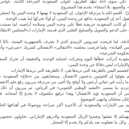
 تكن سوى أداة تمهّد الطريق، لتتولى السعودية المرحلة الثانية، بأوامر 
 والجميع، بلا استثناء، يخدم هذا المشروع.
رًا.. أقسم لكم يا مرتزقة الإخوان، إن السعودية لا يهمها لا وحدة اليمن ولا استق
قول أحد إن السعودية تدافع عن وحدة اليمن، أو لولا تحركها لما بقيت الوحدة.
ا: لو كانت السعودية حريصة فعلًا على وحدة اليمن وسلامة أراضيه، لما صمتت
ى الدعم والتمويل والتسليح العلني الذي قدمته الإمارات لـ»المجلس الانتقال
دقة، لما فرضت عيدروس الزبيدي الذي لا يعترف بالجمهورية اليمنية، نائبًا 
 القيادة»، ولما فرضت مجلسه «الانتقالي» الانفصالي كشريك «شرعي» و
حكومة الشرعية».
السعودية أدركت خطأها اليوم وتحركت لحماية الوحدة. والحقيقة أن تحرك الس
والإمارات ليس دفاعًا عن وحدة اليمن،
قسيم اليمن بالطريقة التي تريدها هي، لا بالطريقة التي تريدها الإمارات.
م يقولوا إن الحوثيين يدعمون الانفصال، ومتضايقون من «دفاع» السعودية 
 ما رأيت في حياتي أرخص ولا أوقح ولا أغبى من مرتزقة يبررون رفع علم الانف
ترديد ما يسمى «النشيد الوطني الجنوبي» في الرياض، ثم يبررون أن ذل
ي أن السعودية تؤيد الانفصال! وهذا ترقيع مكشوف لا يخدع إلا أصحابه. فا
لتان محتلتان وانتهى الموضوع.
د بين الإمارات والسعودية أن الأخيرة أكثر صراحة ووضوحًا في أهدافها الحا
ه.
ا يهمكم إلا تشقوا وتعبدوا الريال السعودية والدرهم الإماراتي، تحاولون تحجب
. وكل ما تفعلونه ضد بلدكم ولا يخدم إلا المحتل.