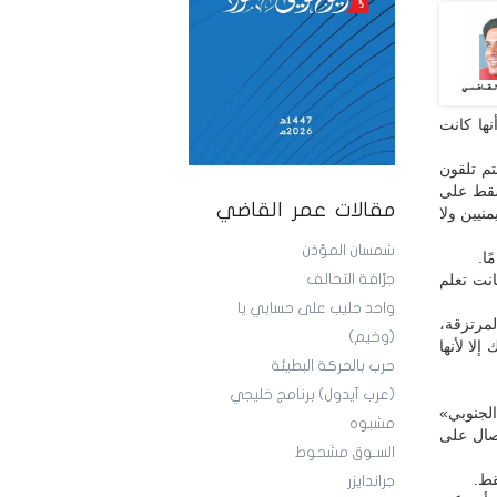
ها كانت
تم تلقون
 300 ألف غارة جوية، سقط على
مقالات عمر القاضي
نيين ولا
شمسان المؤذن
ا.
انت تعلم
جرَّافة التحالف
واحد حليب على حسابي يا
لمرتزقة،
(وخيم)
لا لأنها
حرب بالحركة البطيئة
(عرب آيدول) برنامج خليجي
الجنوبي»
مشبوه
صال على
السـوق مشحوط
قط.
جراندايزر