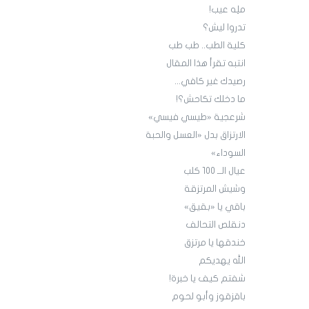
ملِه عيب!
تدروا ليش؟
كلية الطب.. طب طب
انتبه تقرأ هذا المقال
رصيدك غير كافي...
ما دخلك تكاحش؟!
شرعجية «طيسي فيسي»
الارتزاق بدل «العسل والحبة
السوداء»
عيال الــ 100 كلب
وشيش المرتزقة
باقي يا «بقيق»
دنقلص التحالف
خندقها يا مرتزق
الله يهديكم
شفتم كيف يا خبرة!
باقزقوز وأبو لحوم