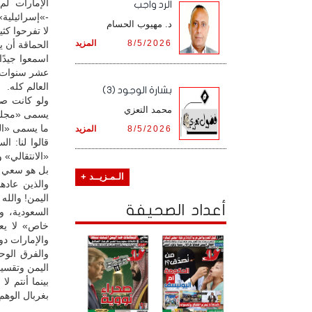
الإمارات لم
الرد واجب
-»إسرائيلية»،
د. مهيوب الحسام
لا تفرحوا كثي
8/5/2026
المزيد
الحماقة أن ي
اسمعوا جيدً
عشر سنوات عل
العالم كله.
بشارة الوجود (3)
ولو كانت صا
محمد التعزي
يسمى «مجلس
ما يسمى «ال
8/5/2026
المزيد
قالوا لنا: 
«الانتقالي» 
بل هو سعي لت
الـمـزيــد +
والذين عاده
اليمن! والله
أعداد الصحيفة
السعودية، و
خاص» لا يعن
والإمارات دو
والفرق الوحي
اليمن وتقسيم
بينما أنتم ل
بغربال الوهم