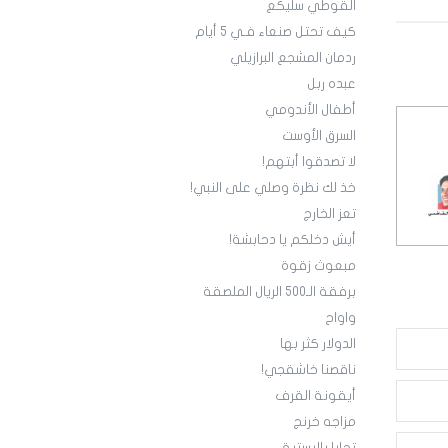
القوطي سليكع
كيف تحتل صنعاء فـي 5 أيام
ردمان المشجع البرازيلي
عبده ربل
أطفال الأندومي
السرق الأوست
لا تصدقوا أبتهم!
خذ لك نظرة وصلي على النبي!
تعز الخارج
أيش دخلكم يا دحابشة!
مبعوث زقوة
برفقة الـ500 الريال الملصقة
واواح
الدولار كثر بها
ناقصنا خاشقجي!
أيقونة القرف
مزاجه خرنج