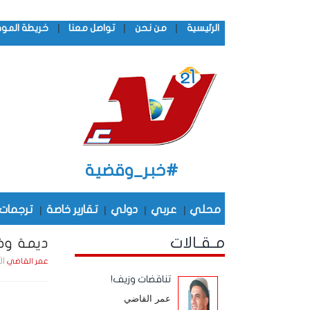
|
|
|
الرئيسية
من نحن
تواصل معنا
خريطة المو
#خبر_وقضية
محلي
|
عربي
|
دولي
|
تقارير خاصة
|
ترجمات
مـقـالات
ديمة وخل
الأربعاء , 
عمر القاضي
تناقضات وزيف!
عمر القاضي