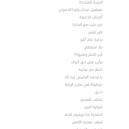
الجربة المتحدة
مسلسل عدنان ولينا الدموي
أصحاب الدعوة
نص جنب مع الجناح!
طير فلس
بداية عام أغبر
بلد منقطع
أين كنتم وقتها؟!
مأرب مش حق أبوك
انتظر نص ساعة
يا محمد البخيتي إبرد لك
عرطوط في شارع الرباط
دنـق..
يقتلب طسيس
قولوا آمين
ابتعدوا عنا تريليون قدم
شعب يعجبه اللمس