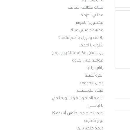
تحايا باليستية
طلبات مكالف التحالف
معالي الجزمة
مكسورين ناموس
مداهفة عيني عينك
بلا لف ودوران يا أمم متحدة
شلوك يا اخجف
بن سلمان لمكافحة الخيار والرمان
مواطن على الطاوة
باشره يا ليد
الكرة ثقيلة
دهان شخدوف
جيش البلايستيشن
الثورة الملطوشة والشهيد الحي
يا ليالــــــي
كيف تصبح محايداً في أسبوع؟!
لوح منحرف
ديمة خلفنا بابها