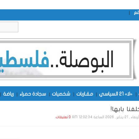
|
قع
|
«لا» 21 السياسي
|
مقـاربات
|
شخصيات
|
سجادة حمراء
|
رياضة
|
فنا بابها!
21 يـنـاير , 2026 الساعة 12:02:34 AM
0 تعليقات