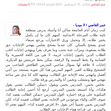
الثلاثاء , 10 أغـسـطـس , 2021 الساعة 7:00:33 PM
عمر القاضي
0 تعليقات
عمر القاضي / لا ميديا -
كنت زمان أيام الجامعة ساكن أنا وأستاذ يدرس بمنطقة
نائية طلاب المرحلة الابتدائية. المهم كان ما إن يكمل
يختبر طلابه، إلا وتحمل ورق الاختبارات ورجع صنعاء
عندي يصحح بالسكن. كان عندما يصحح يجلس يتهجي الإجابات حق
طلابه بصعوبة، ومرات عدة يحنب وما يعرف يقرأ ويتهجي إجابات أغلب
الطلاب الذين يكتبون إجابات غريبة، لا هي من اللغة الحميرية ولا
القتبانية ولا بخط المسند ولا الرقعة، يمكن بخط جرينتش مع الذيكرة،
إجابات لا علاقة لها بسؤال صاحبي المدرس الطافش الشاحب من
التصحيح وطلابه الغبر. المهم المدرس هذا كل شوية يستنجد بي أجي
أفصل واتهجي معه الإجابة حق الطالب، ويشهد الله كنا ندق نص ساعة
نتهجي فيها ونشقلب ونخمن أنا والمدرس ورقة طالب.
نجلس نخمن، المدرس يخمن ويقول «يمكن الطالب يشتي يقول
هكذا»، وأنا أستبعد تخمين المدرس، أرجع أنا أخمن إجابة الطالب
المكتوبة على ورقة اختباره. أقول للمدرس «يمكن الطالب يقصد كذا،
شوف الألف والتاء موجودين في الإجابة، يعني الطالب قصده كذا». لكن
المدرس يخمن تخميناً آخر يقول «لا افرض قصده كذا». المهم نعجز أنا
والمدرس عن قراءة هجاء الإجابات حق الطلاب.