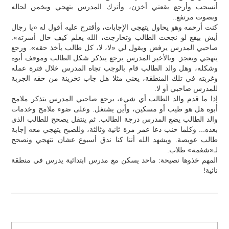
أنسحب وأرجع بقعتي أخزن، وأترك المدرس يتهجي ويخمن لحاله
وبصوت مرتفع..
كنت أرحمه وهو يحاول يتهجي الإجابات، وأقترح عليه أقول له «يا رجال
أيش بيقع لو نجحت الطالب وتخارجت، الله يعلم كيف حال أسرته».
صاحبي المدرس يرفض ويقول لي «لا، لا، كل طالب يأخذ حقه». ورجع
يتهجي ويعجز. وبالأخير المدرس يرجع يتذكر شكل الطالب وموقف أبوه
وشكله، وهل والد الطالب قام بالوجب تجاه المدرس خلال فترة عمله
وغربته في تلك المنطقة، يعني مثلا هل جاب تخزينة من حقه الجربة
للمدرس صاحبي أو لا.
إذا ما قدم والد الطالب أي شيء، يرجع صاحبي المدرس يتذكر ملامح
أبوه هل هو طيب أو مسكين، وأين يشتغل. وعلى ضوء ملامح وخدمات
والد الطالب يضع المدرس درجة الطالب. ثم ينتقل يصحح للطالب الذي
بعده... وكلما حنب دعا عمر مرة ثانية وثالثة، وللصبح يتهجي معه إجابة
طالب عويصة. ويشهد الله أننا كنا ندق أسبوع عشان نتهجي ونصحح
لـ«شغمة» طلاب.
المهم خذوها نصيحة: ماحد يسكن مع مدرس ابتدائية يدرس في منطقة
نائية!