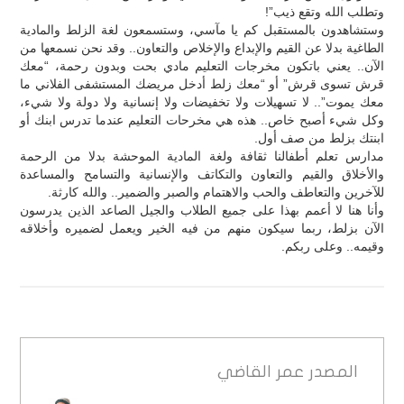
وتطلب الله وتقع ذيب”!
وستشاهدون بالمستقبل كم يا مآسي، وستسمعون لغة الزلط والمادية
الطاغية بدلا عن القيم والإبداع والإخلاص والتعاون.. وقد نحن نسمعها من
الآن.. يعني باتكون مخرجات التعليم مادي بحت وبدون رحمة، “معك
قرش تسوى قرش” أو “معك زلط أدخل مريضك المستشفى الفلاني ما
معك يموت”.. لا تسهيلات ولا تخفيضات ولا إنسانية ولا دولة ولا شيء،
وكل شيء أصبح خاص.. هذه هي مخرحات التعليم عندما تدرس ابنك أو
ابنتك بزلط من صف أول.
مدارس تعلم أطفالنا ثقافة ولغة المادية الموحشة بدلا من الرحمة
والأخلاق والقيم والتعاون والتكاتف والإنسانية والتسامح والمساعدة
للآخرين والتعاطف والحب والاهتمام والصبر والضمير.. والله كارثة.
وأنا هنا لا أعمم بهذا على جميع الطلاب والجيل الصاعد الذين يدرسون
الآن بزلط، ربما سيكون منهم من فيه الخير ويعمل لضميره وأخلاقه
وقيمه.. وعلى ربكم.
المصدر
عمر القاضي