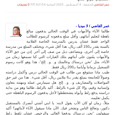
الجمعة , 4 أغـسـطـس , 2023 الساعة 8:21:54 PM
عمر القاضي
0 تعليقات
عمر القاضي / لا ميديا -
طالما الآباء والأمهات في الوقت الحالي يدفعون مبالغ
باهظة لتعليم أبنائهم، وأقل مبلغ يدفعونه كرسوم للطالب
الواحد فقط عشان يدرس بالمدرسة الخاصة الفلانية
بالسنة يقدر بـ150 ألف ريال، هذا أقل شيء، ويختلف المبلغ من مدرسة
خاصة إلى أخرى، ويتضاعف دبل من صف إلى آخر. إذن من حق الآباء
والأمهات يمُنون على أبنائهم بتلك العبارات التي كنا نسمعها زمان من
الآباء، مثل “نحن درسناك وعالمنك و.. و.. إلخ”، هذا وهو كانت رسوم
التسجيل بزماننا وأيامنا بـ200 ريال فقط.
طيب ماذا ستتوقع من طالب في الوقت الحالي درس وأكمل دراسته
وصولاً للجامعة بمبلغ يقدر بـ6 ملايين ريال، أقل شيء.. هذا من غير حق
المواصلات والمصاريف و.. و.. إلخ. هل سيمارس عمله ومهنته بتعاون
وإنسانية وقيم، وإلا كل شيء بالزلط.. أكيد بالزلط، طالما وهو من بداية
دراسته يدفع زلط وأبواه يتشحططوا لأجل يدفعون الرسوم الباهظة حتى
يكمل تعليمه.
مثلاً، زمان لو كان الأب يقول لابنه: يا ابني أشتي أبصرك بالمستقبل
دكتور، وتعالج الناس ونفتخر فيك. الآن ماذا سيقول الآباء لأبنائهم؟ أكيد
سيقولون “نحن درسناك ودفعنا الغالي والرخيص عشان تلقط زلط