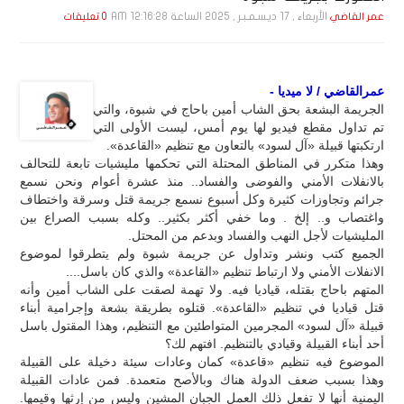
الأربعاء , 17 ديـسـمـبـر , 2025 الساعة 12:16:28 AM
عمر القاضي
0 تعليقات
عمرالقاضي / لا ميديا -
الجريمة البشعة بحق الشاب أمين باحاج في شبوة، والتي
تم تداول مقطع فيديو لها يوم أمس، ليست الأولى التي
ارتكبتها قبيلة «آل لسود» بالتعاون مع تنظيم «القاعدة».
وهذا متكرر في المناطق المحتلة التي تحكمها مليشيات تابعة للتحالف
بالانفلات الأمني والفوضى والفساد.. منذ عشرة أعوام ونحن نسمع
جرائم وتجاوزات كثيرة وكل أسبوع نسمع جريمة قتل وسرقة واختطاف
واغتصاب و.. إلخ . وما خفي أكثر بكثير.. وكله بسبب الصراع بين
المليشيات لأجل النهب والفساد وبدعم من المحتل.
الجميع كتب ونشر وتداول عن جريمة شبوة ولم يتطرقوا لموضوع
الانفلات الأمني ولا ارتباط تنظيم «القاعدة» والذي كان باسل....
المتهم باحاج بقتله، قياديا فيه. ولا تهمة لصقت على الشاب أمين وأنه
قتل قياديا في تنظيم «القاعدة». قتلوه بطريقة بشعة وإجرامية أبناء
قبيلة «آل لسود» المجرمين المتواطئين مع التنظيم، وهذا المقتول باسل
أحد أبناء القبيلة وقيادي بالتنظيم. افتهم لك؟
الموضوع فيه تنظيم «قاعدة» كمان وعادات سيئة دخيلة على القبيلة
وهذا بسبب ضعف الدولة هناك وبالأصح متعمدة. فمن عادات القبيلة
اليمنية أنها لا تفعل ذلك العمل الجبان المشين وليس من إرثها وقيمها.