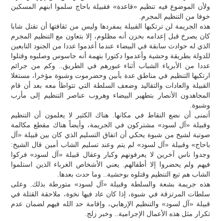
ولأن الموضوع فيه تنظيم «قاعدة» فقبيلة باحاج سلموا ابنهم المسكين
خوفا من التنظيم المجرم.
هذه الجريمة لن ترتكبها القبيلة بمفردها وليس من ثقافتها أن تقتل شابا
كان يصرخ قبل إعدامه بحزن أنه مظلوم، إلا بتعاون مع التنظيم المجرم
الذي له حوادث سابقة في البيضاء عندما أعدموا عددا من الجنود التابعين
للدولة بطريقة وحشية وأعدموا دكتورا بتهمة أنه جاسوس وصلبوه وقتلوا
عددا من الأبرياء الشباب أثناء عبورهم في الطريق.. وكم من جرائم
ارتكبها التنظيم في مناطق عدة بأبين وحضرموت وشبوة مؤخرا، مستغلا
القبيلة والعادات والتقاليد وضعف السلطة التي تتواطأ معه بعد أن قام
المجاهدون الأنصار بتطهير البيضاء وهروب عناصر التنظيم إلى مأرب
وشبوة.
أتمنى أن نضع النقاط في مكانها. هناك الكثير لا يعلمون أن التنظيم
وقبيلة «آل لسود» مشتركون في الجريمة، وأيضاً هناك مقطع مكالمة
صوتية لشيخ من شبوة يحكي أن اتفاق التسليم الذي كان بين قبيلة «آل
باحاج» وقبيلة «آل لسود» لم يتم وعند تسليم الشاب أمين قال الشيخ:
وجدوا ناس آخرين لا يعرفونهم وكبار وعقال قبيلة «آل لسود» فركوا
فيهم ولم يحضروا إلا أطفالهم. يعني الأشخاص الغرباء الذين استلموا
الشاب هم تبع التنظيم وقتلوه بوحشية.. وما حدث بعدها.
هذه جريمة بشعة والسلطة وقبيلة «آل لسود» متورطة بذلك. وعلى
سلطات المرتزقة في شبوة، إذا كان عاد فيها نخوة، ملاحقة القتلة في
قبيلة «آل لسود» والتنظيم الإرهابي، وإقامة حد الله فيهم لضمان عدم
تكرار مثل هذه الأعمال الإجرامية.. وخبر زلج.