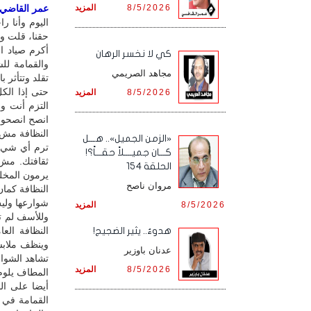
8/5/2026
المزيد
عمر القاضي / 
اليوم وأنا ر
حقنا، قلت و
كي لا نخسر الرهان
والقمامة لل
مجاهد الصريمي
تقلد وتتأثر با
حتى إذا ال
8/5/2026
المزيد
التزم أنت وح
انصح انصحوا
النظافة مش 
«الزمن الجميل».. هـــل
ترم أي شيء
كـــان جميــــلاً حقـــاً؟!
ثقافتك. مش
الحلقة 154
يرمون المخلف
مروان ناصح
النظافة كمان
شوارعها وليس
8/5/2026
المزيد
وللأسف لم ت
النظافة الع
هدوءٌ.. يثير الضجيج!
وينظف ملابس
عدنان باوزير
تشاهد الشوا
8/5/2026
المزيد
المطاف يلوم 
أيضا على الج
القمامة في 