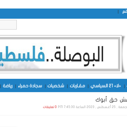
|
قع
|
«لا» 21 السياسي
|
مقـاربات
|
شخصيات
|
سجادة حمراء
|
رياضة
|
مش حق أبوك
2 أغـسـطـس , 2023 الساعة 7:45:30 PM
0 تعليقات