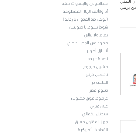
ن اليمني
عبدالمولى والببغاوات حقه
يمن يرمي
أنا والألف الريال المقطوعة
(توكل ضد العدوان يا رجالة)
شوط بشوط يا جنوبيين
يفزع ولا يبالي
صمود في الجحر الداخلي
أنا نازل أطوبر
نجعـة عبـده
مقبول مرجوع
ناشطين خرنج
للخلـف در
دنبوع مصر
عرطوط فوق مخلوس
على غيري
سيجنال الكمالي
جهاز المقاول مغلق
القطمة الأمريكية