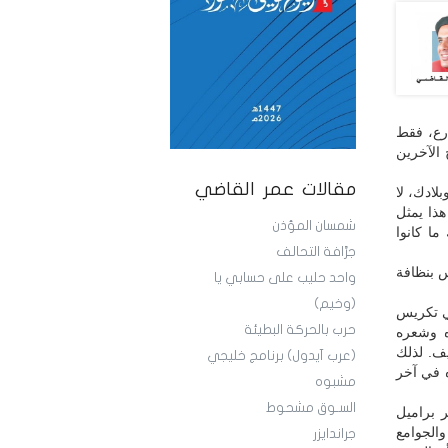
رع، فقط
 الآخرين
مقالات عمر القاضي
ادك، لا
ذا يمثل
شمسان المؤذن
ا كانوا
جرَّافة التحالف
س بنظافة
واحد حليب على حسابي يا
(وخيم)
ي تكريس
حرب بالحركة البطيئة
ه وشعره
ف. لذلك
(عرب آيدول) برنامج خليجي
ه في آخر
مشبوه
السـوق مشحوط
ر براميل
الجوامع
جراندايزر