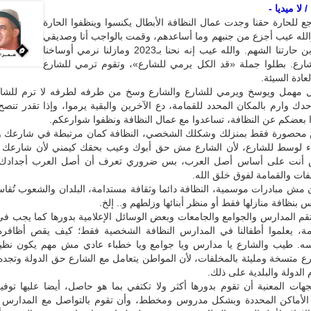
لا ميديا -
اجع للحارة حقنا وجدت عمال النظافة الأبطال يكنسوا وينظفوا الحارة
الله عيب أجزع من جنبهم وما أساعدهم، وقمت بالواجب أنا وصديقي
أكرم صياد ابن حارتنا الشهم. والله عيب إنه نحنا بـ2023 ومازلنا نرمي أوساخنا
شارع. بطلوا جملة «قد الكل يرمي للشارع»، وتقوم ترمي للشارع
لعادة السيئة.
كل مهمل ويوسخ ويرمي للشارع والشارع وسخ من طرفه لطرفه لا ترم للشا
دك وارم بالمكان المحدد للقمامة، دع الآخرين والبقية يرموا، وإذا تقدر تنصح
 بعضكم عن النظافة، تساعدوا مع عمال النظافة ونظفوا شوارعكم.
محصورة فقط بمنزلك وشكلك الشخصي، النظافة كمان مرتبطة في شارعك وبل
 لوسط للشارع، لأن الشارع مش حق أبوك وعيب بحقك كيمني لأن شارعك ه
 أنت على أساس أصل العرب، بس ضروري تعرف أن أصل العرب أجدادك م
ات والقمامة لفوق خلق الله.
 مش مبادرات موسمية، النظافة دائما وثقافة مستدامة، البلدان والشعوب تُقا
 بنظافة منازلها فقط أو منظر أبنائها وزلطهم و.. إلخ.
قم المدارس والجوامع والجامعات وبعض الوسائل الإعلامية بدورها كما يجب ف
امة، يعلموا أطفالنا في المدارس النظافة الشخصية فقط؛ كيف يقص أظافر
ه. طيب والشارع يا مدارس ويا جوامع ويا خطباء عادي مش مهم يكون نظي
رع متسخة ومليئة بالمخلفات، لأن المواطن يتعامل مع الشارع حق الدولة وتجد
الدولة والبلدية على ذلك.
هات المعنية أن تقوم بدورها أكثر ولا تكتفي بما هو حاصل، أيضا عليها توفي
الأماكن المحددة وبشكل مدروس ومخطط، وأن تقوم بالتواصل مع المدارس و