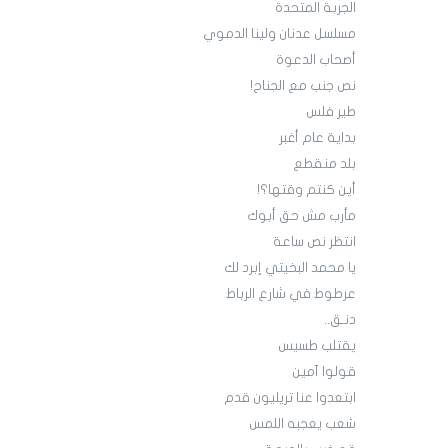
الجربة المتحدة
مسلسل عدنان ولينا الدموي
أصحاب الدعوة
نص جنب مع الجناح!
طير فلس
بداية عام أغبر
بلد منقطع
أين كنتم وقتها؟!
مأرب مش حق أبوك
انتظر نص ساعة
يا محمد البخيتي إبرد لك
عرطوط في شارع الرباط
دنـق..
يقتلب طسيس
قولوا آمين
ابتعدوا عنا تريليون قدم
شعب يعجبه اللمس