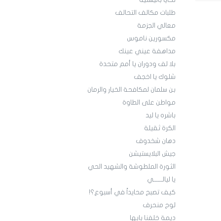
تحايا باليستية
طلبات مكالف التحالف
معالي الجزمة
مكسورين ناموس
مداهفة عيني عينك
بلا لف ودوران يا أمم متحدة
شلوك يا اخجف
بن سلمان لمكافحة الخيار والرمان
مواطن على الطاوة
باشره يا ليد
الكرة ثقيلة
دهان شخدوف
جيش البلايستيشن
الثورة الملطوشة والشهيد الحي
يا ليالــــــي
كيف تصبح محايداً في أسبوع؟!
لوح منحرف
ديمة خلفنا بابها