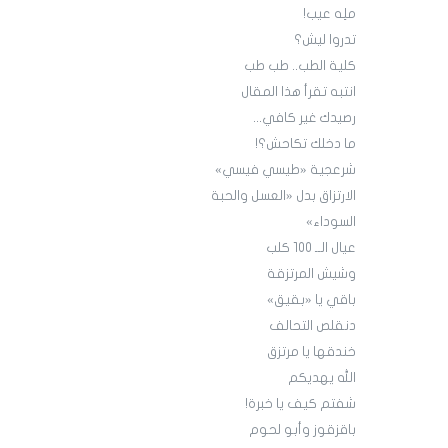
ملِه عيب!
تدروا ليش؟
كلية الطب.. طب طب
انتبه تقرأ هذا المقال
رصيدك غير كافي...
ما دخلك تكاحش؟!
شرعجية «طيسي فيسي»
الارتزاق بدل «العسل والحبة
السوداء»
عيال الــ 100 كلب
وشيش المرتزقة
باقي يا «بقيق»
دنقلص التحالف
خندقها يا مرتزق
الله يهديكم
شفتم كيف يا خبرة!
باقزقوز وأبو لحوم