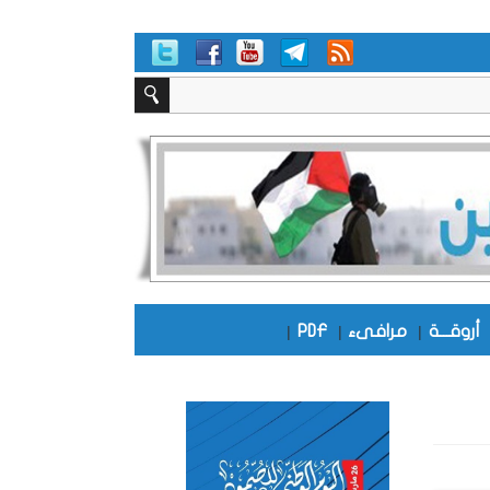
أروقـــة
|
مرافىء
|
PDF
|