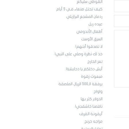
القوطي سليكع
كيف تحتل صنعاء فـي 5 أيام
ردمان المشجع البرازيلي
عبده ربل
أطفال الأندومي
السرق الأوست
لا تصدقوا أبتهم!
خذ لك نظرة وصلي على النبي!
تعز الخارج
أيش دخلكم يا دحابشة!
مبعوث زقوة
برفقة الـ500 الريال الملصقة
واواح
الدولار كثر بها
ناقصنا خاشقجي!
أيقونة القرف
مزاجه خرنج