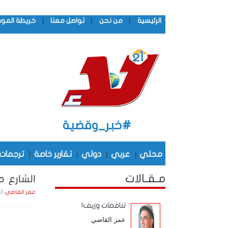
|
|
|
الرئيسية
من نحن
تواصل معنا
خريطة المو
#خبر_وقضية
محلي
|
عربي
|
دولي
|
تقارير خاصة
|
ترجمات
مـقـالات
الشارع 
الجمعة , 5
عمر القاضي
تناقضات وزيف!
عمر القاضي