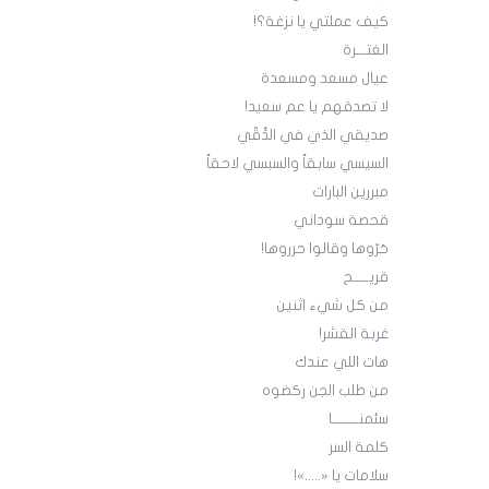
كيف عملتي يا نزغة؟!
الغتـــرة
عيال مسعد ومسعدة
لا تصدقهم يا عم سعيد!
صديقي الذي في الدُّقّي
السيسي سابقاً والسبسي لاحقاً
مبررين البارات
قحصة سوداني
حَرّوها وقالوا حرروها!
قريـــــح
من كل شيء اثنين
غربة القشر!
هات اللي عندك
من طلب الجن ركضوه
سئمنــــــــا
كلمة السر
سلامات يا «.....»!