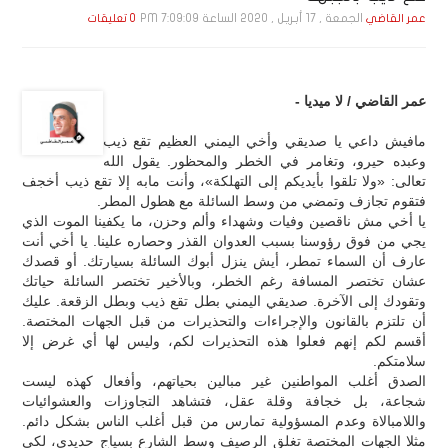
الجمعة , 17 أبـريـل , 2020 الساعة 7:09:09 PM
عمر القاضي
0 تعليقات
عمر القاضي / لا ميديا -
مافيش داعي يا صديقي وأخي اليمني العظيم تقع ذيب
وعبده حيرو، وتغامر في الخطر والمحظور. يقول الله
تعالى: «ولا تلقوا بأيديكم إلى التهلكة»، وأنت مابه إلا تقع ذيب أخجف
فتقوم تجازف وتمضي من وسط السائلة مع هطول المطر.
يا أخي مش ناقصين وفيات وشهداء وألم وحزن، ما يكفينا الموت الذي
يجي من فوق رؤوسنا بسبب العدوان القذر وحصاره علينا. يا أخي أنت
عارف أن السماء تمطر، أيش ينزل أبوك السائلة بسيارتك. أو قصدك
عشان تختصر المسافة رغم الخطر، وبالأخير تختصر السائلة حياتك
وتقودك إلى الآخرة. صديقي اليمني بطل تقع ذيب وبطل الزقعة. عليك
أن تلتزم بالقانون والإجراءات والتحذيرات من قبل الجهات المختصة.
أقسم لكم إنهم فعلوا هذه التحذيرات لكم، وليس لها أي غرض إلا
سلامتكم.
الصدق أغلب المواطنين غير مبالين بحياتهم، وأفعال كهذه ليست
شجاعة، بل خجافة وقلة عقل، فتشاهد التجاوزات والعشوائيات
واللامبالاة وعدم المسؤولية تمارس من قبل أغلب الناس بشكل دائم.
مثلا الجهات المختصة تغلق الرصيف وسط الشارع بسياج حديدي، لكي