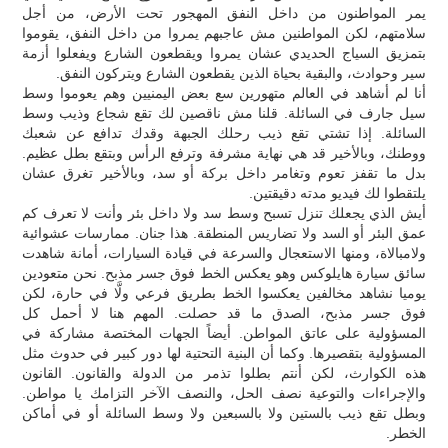
يمر المواطنون من داخل النفق المهجور تحت الأرض، من أجل
سلامتهم، لكن المواطنين مش عاجبهم يمروا من داخل النفق، يقوموا
بتمزيق السياج الحديدي عشان يمروا ويقطعون الشارع ويفعلوا أزمة
سير وحوادث، والبقية بحياة الذين يقطعون الشارع ويتركون النفق.
أنا لم أشاهد في العالم متهورين سع بعض اليمنيين وهم يعوموا وسط
سيل جارف في السائلة. قلنا مش ناقصين لك تقع شجاع وذيب وسط
السائلة. إذا تشتي تقع ذيب رحلك الجبهة وقدك تدافع عن شعبك
ووطنك، وبالأخير قد هي نهاية مشرفة وترفع الرأس وبتقع بطل عظيم.
بدل ما تقفز تعوم وتغامر داخل بركة أو سد، وبالأخير تغرق عشان
يلتقطوا لك فيديو مدته دقيقتين.
أيش الذي يجعلك تنزل تسبح وسط سد ولا داخل بئر وأنت لا تعرف كم
عمق البئر أو السد ولا تضاريس المنطقة. هذا جنان. ممارسات عشوائية
ولامبالاة، ومنها الاستعجال والسرعة في قيادة السيارات، أمانة شاهدت
سائق سيارة هايلوكس وهو يعكس الخط فوق جسر مذبح. نحن متعودين
يوميا نشاهد مخالفين يعكسوا الخط بطريق فرعي ولَّا في حارة، لكن
فوق جسر مذبح، الصدق ما قد حصلت. المهم هنا لا أحمل كل
المسؤولية على عاتق المواطن. أيضاً الجهات المختصة مشاركة في
المسؤولية بتقصيرها. وكما أن البنية التحتية لها دور كبير في حدوث مثل
هذه الكوارث، لكن أنتم بطلوا تذمر من الدولة والقانون. القانون
والإجراءات والتوعية نصف الحل، والنصف الآخر التزامك يا مواطن.
وبطل تقع ذيب بالستين ولا بالسبعين ولا وسط السائلة أو في أماكن
الخطر.