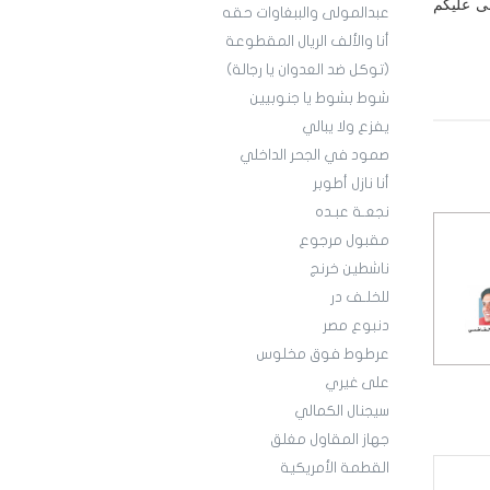
ى عليكم
عبدالمولى والببغاوات حقه
أنا والألف الريال المقطوعة
(توكل ضد العدوان يا رجالة)
شوط بشوط يا جنوبيين
يفزع ولا يبالي
صمود في الجحر الداخلي
أنا نازل أطوبر
نجعـة عبـده
مقبول مرجوع
ناشطين خرنج
للخلـف در
دنبوع مصر
عرطوط فوق مخلوس
على غيري
سيجنال الكمالي
جهاز المقاول مغلق
القطمة الأمريكية