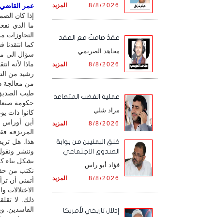
8/8/2026
المزيد
عمر القاضي / 
إذا كان الصم
ما الذي نفعل
التجاوزات مم
عقدٌ صامتٌ مع الفقد
كما انتقدنا 
مجاهد الصريمي
سؤال الى من 
ماذا لأنه ان
8/8/2026
المزيد
رشيد من الشب
من معالجة ذلك
طيب الصديق 
‏عملية الغضب المتصاعد
حكومة صنعاء
مراد شلي
كانوا ذات يو
أين أوراس و
8/8/2026
المزيد
المرتزقة فقط
هذا. هل تري
خنق اليمنيين من بوابة
وننشر ونقول 
الصندوق الاجتماعي
بشكل بناء كم
فؤاد أبو راس
نكتب من حق
8/8/2026
المزيد
أتمنى أن ترأ
الاختلالات 
ذلك. لا تقل
الفاسدين. وي
إذلال تاريخي لأمريكا