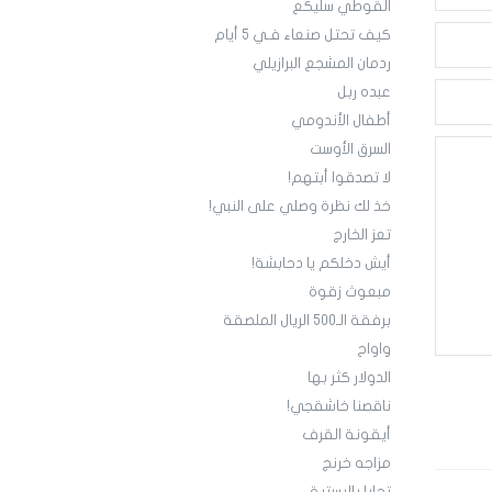
القوطي سليكع
كيف تحتل صنعاء فـي 5 أيام
ردمان المشجع البرازيلي
عبده ربل
أطفال الأندومي
السرق الأوست
لا تصدقوا أبتهم!
خذ لك نظرة وصلي على النبي!
تعز الخارج
أيش دخلكم يا دحابشة!
مبعوث زقوة
برفقة الـ500 الريال الملصقة
واواح
الدولار كثر بها
ناقصنا خاشقجي!
أيقونة القرف
مزاجه خرنج