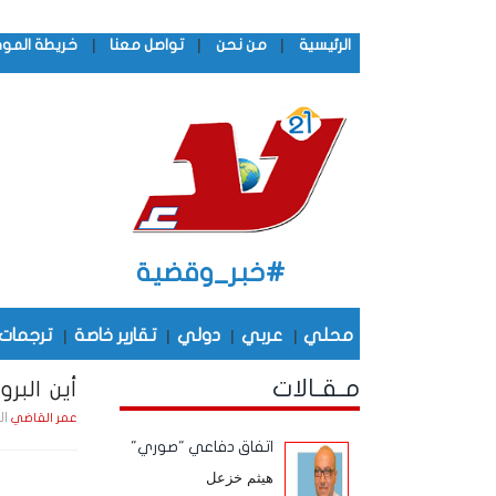
|
|
|
الرئيسية
من نحن
تواصل معنا
خريطة المو
#خبر_وقضية
محلي
|
عربي
|
دولي
|
تقارير خاصة
|
ترجمات
مـقـالات
أين البر
السبت , 13 د
عمر القاضي
اتفاق دفاعي "صوري"
هيثم خزعل