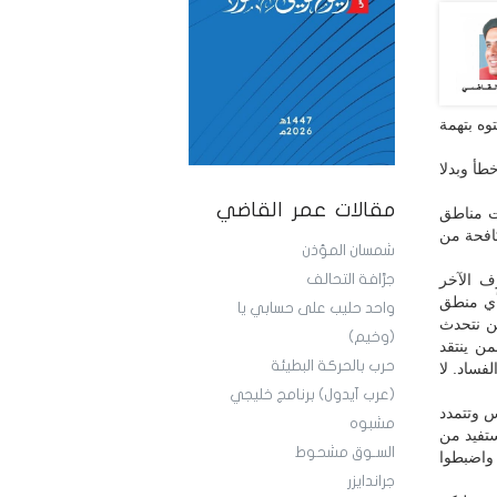
وه بتهمة
طأ وبدلا
مقالات عمر القاضي
ت مناطق
افحة من
شمسان المؤذن
ف الآخر
جرَّافة التحالف
 أي منطق
واحد حليب على حسابي يا
حن نتحدث
(وخيم)
من ينتقد
حرب بالحركة البطيئة
فساد. لا
(عرب آيدول) برنامج خليجي
س وتتمدد
مشبوه
ستفيد من
السـوق مشحوط
واضبطوا
جراندايزر