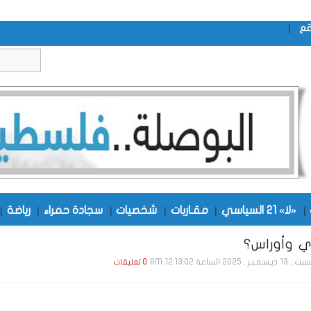
|
قع
|
«لا» 21 السياسي
|
مقـاربات
|
شخصيات
|
سجادة حمراء
|
رياضة
|
وي وأوراس؟
يـسـمـبـر , 2025 الساعة 12:13:02 AM
0 تعليقات