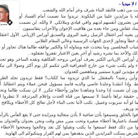
لا ميديا -
ت من ذهب فالنقد البناء شرف وعز أمام الله والشعب.
ه يا مزايدين علينا من البلكونة. تريدوا منا نصمت أمام الفساد أو
ن يعتبرون أنفسهم لديهم واقي قيادي وملائكي. لا والله. لن نصمت
فساد عفاش ومن جاء بعده من هلافيت الإخوان والأحزاب يتقاسمون.
يعنيه أمر اعتقال الزميل رشيد البروي والصديق أوراس الإرياني. الأول اعتقلت
تقد خطأ وتجاوز لإحدى الجهات الرسمية وعالي المقام الفلاني.
اب المخلصين وما يتحدث عنه ويتناوله أنا والكثير نوافقه طالما هناك تجاوز أو خ
 والأخذ بما نشره رشيد أو آخر بعين الاعتبار تقفزوا تعتقلوه...
أوراس الإرياني الكثير يعرف أوراس بروحه الفكاهية ونقده الساخر وهو تح
 ولم يكتب شيء من خارج الجغرافية التي تتكمم كل يوم أكثر وصولا الى مك
م مؤيدين لثورة سبتمبر ومناهضين للعدوان.
أين رشيد؟ بالمعتقل. ما الذي تريدوه منا ككتاب؟ فقط تريدون نجلد الطر
. وإذا انتقدنا وجلدنا عاصي والديه فاسد مسؤول فنحن عملاء ويتم اعتقالنا.
دون أن نصمت إذا وجدنا وشاهدنا تجاوز وأخطاء تتكرر. لا لن نسكت طالما ون
حقيقة نراها بأعيننا. لا نسمعها من قناة الحدث وإعلام المرتزقة. لا تنظروا ل
ا لو أنه سربوت وعميل. نكتب لأننا نحب البناء لأجل تعالج كل الأخطاء ويكافح ال
د وزيف.
فوا بالخلق وتسمعوا بأذن صاغية لا بأذن متعالية ومزايدة حتى لا يقع الفأس بالرأ
والفساد باعتبارها أخطاء صغيرة وتحت مبرر مش وقت ونحن بعدوان والعدوان ي
قوا من ذلك فقط اسمعوا ما يكتب وتقبلوا كل نقد وعالجوا وصححوا الأخطاء 
فترض يسكت المزايدين الذين يدهدهوا بمن لهم القرار وبينكبوكم الى الهاوية.