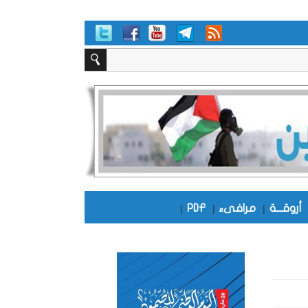
أروقـــة
|
مرافىء
|
PDF
|