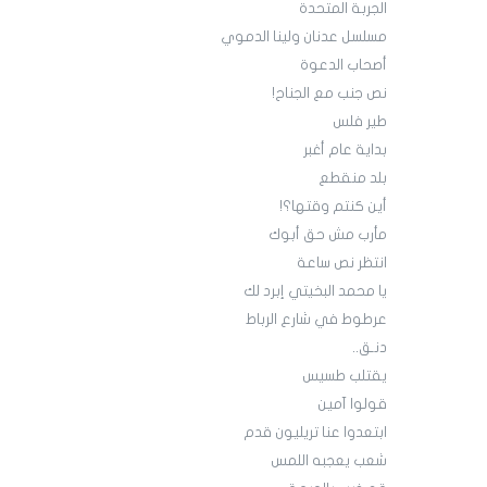
الجربة المتحدة
مسلسل عدنان ولينا الدموي
أصحاب الدعوة
نص جنب مع الجناح!
طير فلس
بداية عام أغبر
بلد منقطع
أين كنتم وقتها؟!
مأرب مش حق أبوك
انتظر نص ساعة
يا محمد البخيتي إبرد لك
عرطوط في شارع الرباط
دنـق..
يقتلب طسيس
قولوا آمين
ابتعدوا عنا تريليون قدم
شعب يعجبه اللمس