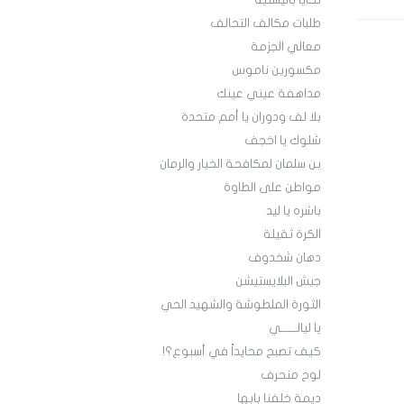
تحايا باليستية
طلبات مكالف التحالف
معالي الجزمة
مكسورين ناموس
مداهفة عيني عينك
بلا لف ودوران يا أمم متحدة
شلوك يا اخجف
بن سلمان لمكافحة الخيار والرمان
مواطن على الطاوة
باشره يا ليد
الكرة ثقيلة
دهان شخدوف
جيش البلايستيشن
الثورة الملطوشة والشهيد الحي
يا ليالــــــي
كيف تصبح محايداً في أسبوع؟!
لوح منحرف
ديمة خلفنا بابها