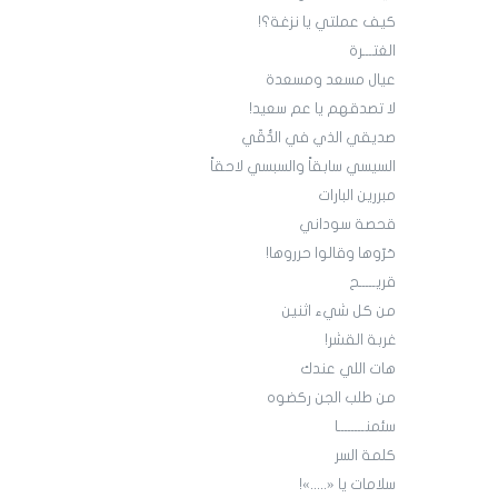
كيف عملتي يا نزغة؟!
الغتـــرة
عيال مسعد ومسعدة
لا تصدقهم يا عم سعيد!
صديقي الذي في الدُّقّي
السيسي سابقاً والسبسي لاحقاً
مبررين البارات
قحصة سوداني
حَرّوها وقالوا حرروها!
قريـــــح
من كل شيء اثنين
غربة القشر!
هات اللي عندك
من طلب الجن ركضوه
سئمنــــــــا
كلمة السر
سلامات يا «.....»!