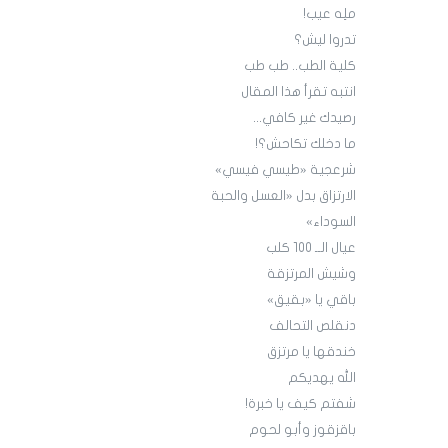
ملِه عيب!
تدروا ليش؟
كلية الطب.. طب طب
انتبه تقرأ هذا المقال
رصيدك غير كافي...
ما دخلك تكاحش؟!
شرعجية «طيسي فيسي»
الارتزاق بدل «العسل والحبة
السوداء»
عيال الــ 100 كلب
وشيش المرتزقة
باقي يا «بقيق»
دنقلص التحالف
خندقها يا مرتزق
الله يهديكم
شفتم كيف يا خبرة!
باقزقوز وأبو لحوم