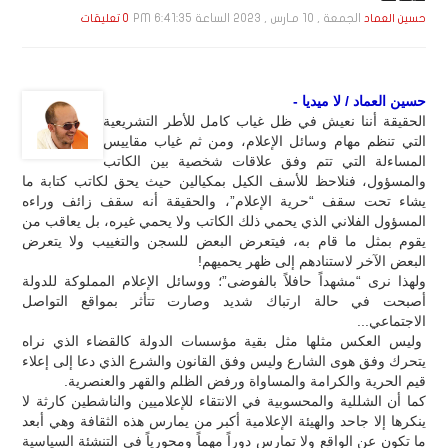
الجمعة , 10 مـارس , 2023 الساعة 6:41:35 PM
حسين العماد
0 تعليقات
حسين العماد / لا ميديا -
الحقيقة أننا نعيش في ظل غياب كامل للأطر التشريعية
التي تنظم مهام وسائل الإعلام، ومن ثم غياب مقاييس
المساءلة التي تتم وفق علاقات شخصية بين الكاتب
والمسؤول، فنلاحظ للأسف الكيل بمكيالين حيث يحق لكاتب كتابة ما
يشاء تحت سقف “حرية الإعلام”، والحقيقة أنه سقف زائف وراءه
المسؤول الفلاني الذي يحمي ذلك الكاتب ولا يحمي غيره، بل يعاقب من
يقوم بمثل ما قام به، فيتعرض البعض للسجن والتغييب ولا يتعرض
البعض الآخر لاستنادهم إلى ظهر يحميهم!
ولهذا نرى “مشهداً حافلاً بالفوضى”؛ ووسائل الإعلام المملوكة للدولة
أصبحت في حالة ارتباك شديد وصارت تتأثر بمواقع التواصل
الاجتماعي...
وليس العكس مثلها مثل بقية مؤسسات الدولة كالقضاء الذي نراه
يتحرك وفق هوى الشارع وليس وفق القانون والشرع الذي دعا إلى إعلاء
قيم الحرية والكرامة والمساواة ورفض الظلم والقهر والعنصرية.
كما أن الشللية والمحسوبية في الانتقاء للإعلاميين والناشطين كارثة لا
ينكرها إلا جاحد والهيئة الإعلامية أكبر من يمارس هذه الثقافة وهي أبعد
ما تكون عن الواقع ولا تمارس دوراً مهماً ومحورياً في التنشئة السياسية