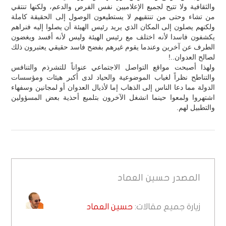
والثقافية ولا تتيح لجميع الإعلاميين نفس الفرص والدعم، ولكنها تنتقي
من تشاء وحتى من تنتقيهم لا يستطيعون الوصول إلى الحقيقة كاملة
ولكنهم يصلون إلى المكان الذي يريد رئيس الهيئة أن يصلوا إليه فنراهم
يكشفون فاسدا لأنه اختلف مع رئيس الهيئة وليس لأنه أفسد ويغضون
الطرف عن آخرين وعندما يقوم غيرهم بفضح فاسد حقيقي يعتبرون ذلك
لصالح العدوان..!
ولهذا أصبحت مواقع التواصل الاجتماعي عنواناً للتشرذم والتنافس
والتناطح نظراً لغياب الموضوعية والحياد لدى أكبر هيئات ومؤسسات
الدولة مما دعا الناس إلى الذهاب إما لأذيال العدوان أو لمجانين وسفهاء
اشتهروا ولمعوا حينما انشغل الآخرون بتلميع أحذية بعض المسؤولين
والتطبيل لهم.
المصدر
حسين العماد
زيارة جميع مقالات:
حسين العماد