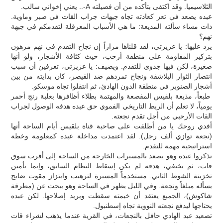
الثلاسيميا. وقد اكتفى بتأكده من أن فصيلته A-.. يعني إخواني سالب.
عبده يصعد في تعز كعادته تجاه جبهات جراب القات في صبر وماوية.
ذات مساء سألته المذيعة: ما هي الأسباب المعرقلة لتقدمكم في جبهة
نهم؟
يرد عليها: يا عزيزتي، لقد قلناها مراراً إن نجاح التقدم في نهم مرهون
بتركيز المقاومة على منطقة أرحب، حيث كثافة الأشجار، ولو أنها
صغيرة، لكن فيها جدوى للتقدم. ويضيف: يا عزيزتي، تعرفين أن سبب
انتصار الثوار البلاشفة ونجاح تمردهم ضد القيصر، كان بدايته من بين
أشجار الصنوبر في منطقة الدون الهادئ، ثم انتقلوا تجاه موسكو.
طبعاً، مذيعة بلقيس المفصعة والمهتمة بطلاء أظافرها بعلبة رنج أحمر
يومياً، لا تعلم أن الربط التاريخي الفموي حق عبده هدفه الوصول لجراب
القات الأرحبي من أجل تقدم نجعته.
أفدي روحك يا من أطلقت على صاحبة قناة بلقيس أيام الساحة أنها
(نجعة توازي ألف رجل). لقد اعتمدت مداخلة عبده كمعلومة وخطة
استراتيجية مهمة للتقدم.
تذكروا عبده وهو يصعد بالمسيرات الخارجة من الساحة إلى أقرب سوق
قات، ثم يختفي، هدفه لم يكن إسقاط النظام السابق، وإنما تأمين
تخزينة الشوط الثاني. مستخدماً المسيرة لترهيب وابتزاز مقوت ضابح
يسأله مبلغاً ونجعة. وفي الليل يظهر في الساحة وهو يبحث عن (مطرقة
شاكوش)، الجميع يعتقد أن خيمته سقطت ويريد إصلاحها. لكن عبده
يحتاجها ليدفع نجعته النووية تجاه إسطنبول.
تصعيد عبد الهادي حافل بالنجعات، في القرية عندما يذهب لشراء قات