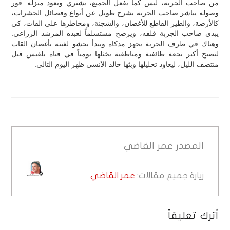
من صاحب الجربة، ليس كما يفعل الجميع، يشتري ويعود منزله. فور
وصوله يباشر صاحب الجربة بشرح طويل عن أنواع وفصائل الحشرات،
كالأرضة، والطير القاطع للأغصان، والشجنة، ومخاطرها على القات، كي
يبدي صاحب الجربة قلقه، ويرضخ مستسلماً لعبده المرشد الزراعي.
وهناك في طرف الجربة يجهز مدكاه ويبدأ بحشو لغبته بأغصان القات
لتصبح أكبر نجعة طائفية ومناطقية يخثلها يومياً في قناة بلقيس قبل
منتصف الليل، ليعاود تحليلها وبثها خالد الآنسي ظهر اليوم التالي.
المصدر
عمر القاضي
زيارة جميع مقالات:
عمر القاضي
أترك تعليقاً