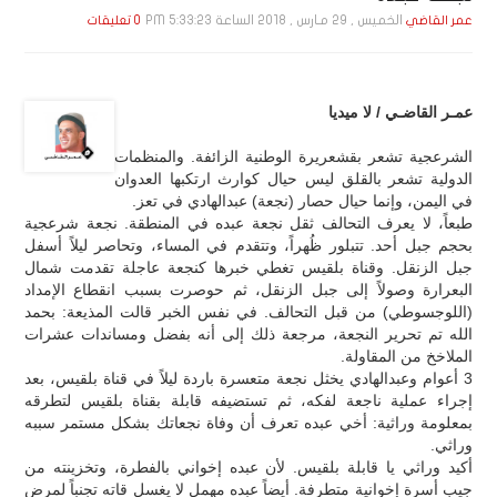
الخميس , 29 مـارس , 2018 الساعة 5:33:23 PM
عمر القاضي
0 تعليقات
عمـر القاضـي / لا ميديا
الشرعجية تشعر بقشعريرة الوطنية الزائفة. والمنظمات
الدولية تشعر بالقلق ليس حيال كوارث ارتكبها العدوان
في اليمن، وإنما حيال حصار (نجعة) عبدالهادي في تعز.
طبعاً، لا يعرف التحالف ثقل نجعة عبده في المنطقة. نجعة شرعجية
بحجم جبل أحد. تتبلور ظُهراً، وتتقدم في المساء، وتحاصر ليلاً أسفل
جبل الزنقل. وقناة بلقيس تغطي خبرها كنجعة عاجلة تقدمت شمال
البعرارة وصولاً إلى جبل الزنقل، ثم حوصرت بسبب انقطاع الإمداد
(اللوجسوطي) من قبل التحالف. في نفس الخبر قالت المذيعة: بحمد
الله تم تحرير النجعة، مرجعة ذلك إلى أنه بفضل ومساندات عشرات
الملاخخ من المقاولة.
3 أعوام وعبدالهادي يخثل نجعة متعسرة باردة ليلاً في قناة بلقيس، بعد
إجراء عملية ناجعة لفكه، ثم تستضيفه قابلة بقناة بلقيس لتطرقه
بمعلومة وراثية: أخي عبده تعرف أن وفاة نجعاتك بشكل مستمر سببه
وراثي.
أكيد وراثي يا قابلة بلقيس. لأن عبده إخواني بالفطرة، وتخزينته من
جيب أسرة إخوانية متطرفة. أيضاً عبده مهمل لا يغسل قاته تجنباً لمرض