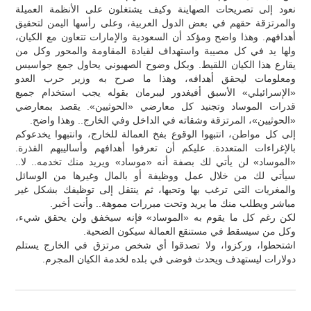
نعود إلى تصريحات الصهاينة وكيف يشتغلون على الأنظمة العميلة
والمرتزقة حقهم في بعض الدول العربية، وعلى رأسها اليمن لتحقيق
أهدافهم. وهذا واضح ومؤكد أن السعودية والإمارات تتعاون مع الكيان،
ولها يد في كل مصيبة واستهداف لقيادة المقاومة والمحور وكل من
يقارع هذا الكيان اللقيط. وبكل وضوح الصهيوني يحاول جمع جواسيس
ومعلومات ليحقق أهدافه، وهذا ما صرح به وزير حرب العدو
«الإسرائيلي» الأسبق أفيغدور ليبرمان بقوله يجب استخدام جميع
قدرات الموساد وتجنيد كل معارضي «الحوثيين». يقصد بمعارضي
«الحوثيين»، المرتزقة وشقاته في الداخل وفي الخارج.. وهذا واضح.
إلى كل مواطن، انتبهوا الوقوع بفخ العمالة للخارج، وانتبهوا يخدعوكم
بالإغراءات المتعددة. عليكم أن تعرفوا أهدافهم وأساليبهم القذرة.
«الموساد» لن يأتي لك بصفة أنه «موساد» ويريد منك تخدمه.. لا..
سيأتي لك من خلال عمل ووظيفة أو بالمال وغيرها من الوسائل
والمغريات التي ترغب بها وتحبها، ثم ينتقل إلى توظيفك بشكل غير
مباشر ويطلب منك ما يريد وتحت مبررات مموهة.. وأنت أخبر.
لكن رغم كل ما يقوم به «الموساد» فإنه سيخفق ولن يحقق شيء،
وكل من سيسقط في مستنقع العمالة سيكون الضحية.
اشتحطوا، وركزوا، ولا تصدقوا أي شخص مرتزق في الخارج يستلم
دولارات ليستهدف ويحدث فوضى في بلده لخدمة الكيان المجرم.