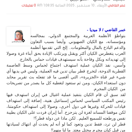
الأربعاء , 10 سـبـتـمـبـر , 2025 الساعة 1:08:35 AM
عمر القاضي
0 تعليقات
عمر القاضي / لا ميديا -
بتواطؤ الأنظمة العربية والمجتمع الدولي، بمجالسه
ومؤسساته، مع الكيان الصهيوني. وأيضا بسبب التعاون
والدعم الباذخ بالمال والمعلومات.. إلخ التي تقدمها أنظمة
العرب يتغطرس الكيان أكثر ويقتل ويرتكب الإبادة بحق أبناء غزة وصولا
إلى تهديداته وبكل وقاحة بأنه سيستهدف قيادات حماس بالخارج.
وأمس، نفذ الكيان عملية استهدف اجتماع لحماس وسط العاصمة
القطرية الدوحة، لتخرج قطر ببيان تدين فيه العملية، وليس في يديها أي
شيء غير قناة «الجزيرة»، التي أقصى ما قد تفعله بث تقرير محايد
دون استعداء الكيان، ومن ثم ستعود لتغطية كل ما يصدر من تصريحات
من الكيان المجرم.
لقد سبق أن قام الكيان بتنفيذ عملية اغتيال في إيران استهدف فيها
رئيس المكتب السياسي لحماس إسماعيل هنية، إضافة إلى استهداف
قيادات للحركة وغيرها في دول أخرى، وصولا إلى استهداف حكومتنا،
لكن موقفنا المساند لغزة لن يتزحزح. أما إيران فردت على الكيان بطيبة
نفس ورطعته للسميع العليم.. لكن ماذا عن دولة قطر؟!
قطر لن ترد، فقط تدين وتعود كما لو أنه لم يحدث أي انتهاك لسيادتها
من قبل كيان مجرم محتل معتد. ما لنا منهم!!