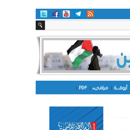
أروقـــة
|
مرافىء
|
PDF
|