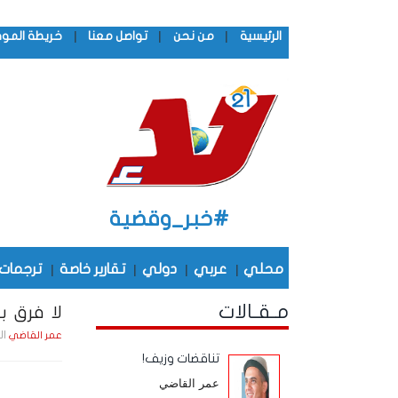
|
|
|
الرئيسية
من نحن
تواصل معنا
خريطة المو
#خبر_وقضية
محلي
|
عربي
|
دولي
|
تقارير خاصة
|
ترجمات
مـقـالات
لا فرق بي
الجمعة , 7
عمر القاضي
تناقضات وزيف!
عمر القاضي