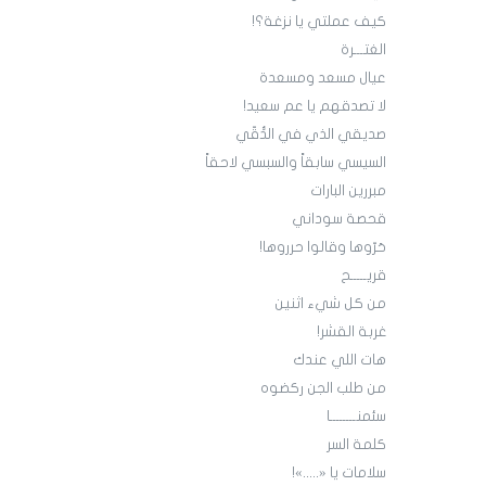
كيف عملتي يا نزغة؟!
الغتـــرة
عيال مسعد ومسعدة
لا تصدقهم يا عم سعيد!
صديقي الذي في الدُّقّي
السيسي سابقاً والسبسي لاحقاً
مبررين البارات
قحصة سوداني
حَرّوها وقالوا حرروها!
قريـــــح
من كل شيء اثنين
غربة القشر!
هات اللي عندك
من طلب الجن ركضوه
سئمنــــــــا
كلمة السر
سلامات يا «.....»!