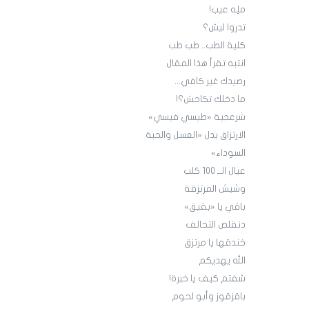
ملِه عيب!
تدروا ليش؟
كلية الطب.. طب طب
انتبه تقرأ هذا المقال
رصيدك غير كافي...
ما دخلك تكاحش؟!
شرعجية «طيسي فيسي»
الارتزاق بدل «العسل والحبة
السوداء»
عيال الــ 100 كلب
وشيش المرتزقة
باقي يا «بقيق»
دنقلص التحالف
خندقها يا مرتزق
الله يهديكم
شفتم كيف يا خبرة!
باقزقوز وأبو لحوم