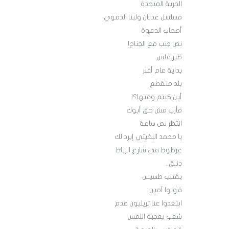
الجربة المتحدة
مسلسل عدنان ولينا الدموي
أصحاب الدعوة
نص جنب مع الجناح!
طير فلس
بداية عام أغبر
بلد منقطع
أين كنتم وقتها؟!
مأرب مش حق أبوك
انتظر نص ساعة
يا محمد البخيتي إبرد لك
عرطوط في شارع الرباط
دنـق..
يقتلب طسيس
قولوا آمين
ابتعدوا عنا تريليون قدم
شعب يعجبه اللمس