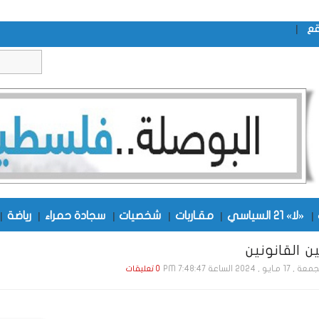
|
قع
|
«لا» 21 السياسي
|
مقـاربات
|
شخصيات
|
سجادة حمراء
|
رياضة
|
ن القانونين
1 مـايـو , 2024 الساعة 7:48:47 PM
0 تعليقات