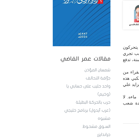
يتحركون
هب تجري
مقالات عمر القاضي
ة، تدفع
شمسان المؤذن
قراء من
كبي هذه
جرَّافة التحالف
زايد علي
واحد حليب على حسابي يا
(وخيم)
ماءه. لا
حرب بالحركة البطيئة
بادة شعب
(عرب آيدول) برنامج خليجي
مشبوه
السـوق مشحوط
جراندايزر