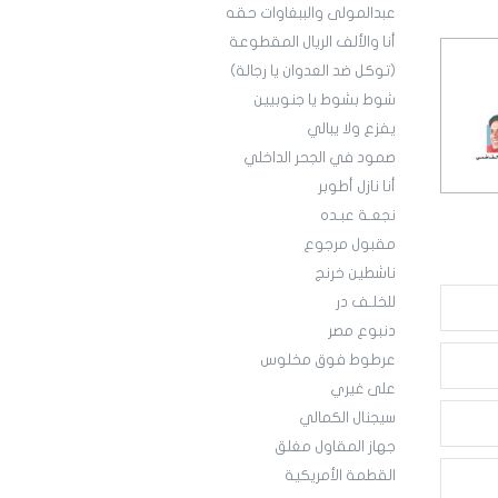
عبدالمولى والببغاوات حقه
أنا والألف الريال المقطوعة
(توكل ضد العدوان يا رجالة)
شوط بشوط يا جنوبيين
يفزع ولا يبالي
صمود في الجحر الداخلي
أنا نازل أطوبر
نجعـة عبـده
مقبول مرجوع
ناشطين خرنج
للخلـف در
دنبوع مصر
عرطوط فوق مخلوس
على غيري
سيجنال الكمالي
جهاز المقاول مغلق
القطمة الأمريكية