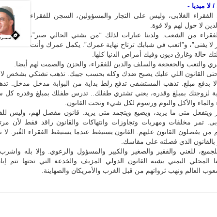
لا ميديا -
 الفقراء الغلابى، وليس على التجار والمسؤولين، السجن للفقراء
ذين لا حول لهم ولا قوة.
لفقراء من الشعب. ولدينا عبارات لذلك “من يشتي الحالي صبر”،
ز لا يفنى”، و”اتعب في شبابك ترتاح نهاية عمرك”. يكمل عمرك وأنت
 حالة وغارق ديون وفيك أمراض الدنيا كلها.
جري والتعب والجعجعة والسلف والدين للفقراء، والحزن والصمت لهم أيضا.
حتى القانون اللي عليك يصبح ضدك وكله بحسب جيبك. تذهب تشتكي بشخص لا 
ا بدفع مبلغ. تذهب المستشفى تدفع زلط بداية من البوابة مدخل مدخل. تذ
ة لزوجتك بمبلغ وقدره، يعني تشتري طفلك.. تدرس طفلك بمبلغ وقدره كل سن
والماء والأكل والنوم ورسوم لكل شيء وتحت القانون.
ر ويتفعل متى ما يريد، ويضيع ويتجمد متى يريد. قانون مفصل لهم، وليس للف
بى. تمر مخلفات ومهربات وتجاوزات وانتهاكات والقانون راقد فقط لأن مرت
 من يفصلون القانون عليهم. القانون يستيقظ عندما يستيقظ الفقراء الغُبر. لا ت
بالقانون الذي فصلته على مقاسك.
للجميع، للغني والفقير والصغير والكبير والمسؤول والرعوي. وإلا بله واشرب 
ننا المحلي اليمني يشبه القانون الدولي المزيف والخدعة التي تحتها تتم إ
ب العالم ونهب ثرواتهم من قبل الغرب والأمريكان والصهاينة.