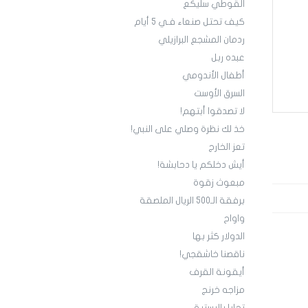
القوطي سليكع
كيف تحتل صنعاء فـي 5 أيام
ردمان المشجع البرازيلي
عبده ربل
أطفال الأندومي
السرق الأوست
لا تصدقوا أبتهم!
خذ لك نظرة وصلي على النبي!
تعز الخارج
أيش دخلكم يا دحابشة!
مبعوث زقوة
برفقة الـ500 الريال الملصقة
واواح
الدولار كثر بها
ناقصنا خاشقجي!
أيقونة القرف
مزاجه خرنج