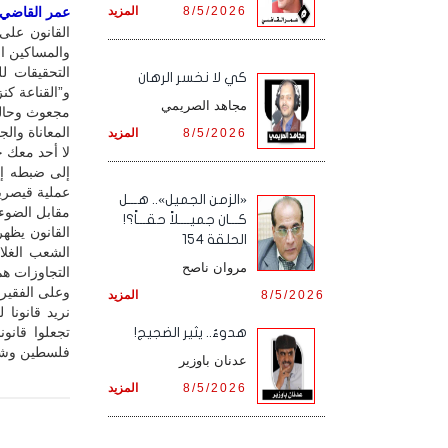
8/5/2026
المزيد
عمر القاضي / 
القانون على
والمساكين ال
التحقيقات ل
كي لا نخسر الرهان
و”القناعة كن
مجاهد الصريمي
مجعوث وحالتك
المعاناة وال
8/5/2026
المزيد
لا أحد معك 
إلى ضبطه إل
عملية قيصري
«الزمن الجميل».. هـــل
مقابل الضوء 
كـــان جميــــلاً حقـــاً؟!
القانون يظه
الحلقة 154
الشعب الغلا
مروان ناصح
التجاوزات هم
وعلى الفقير 
8/5/2026
المزيد
نريد قانونا 
تجعلوا قانو
هدوءٌ.. يثير الضجيج!
فلسطين وشعو
عدنان باوزير
8/5/2026
المزيد