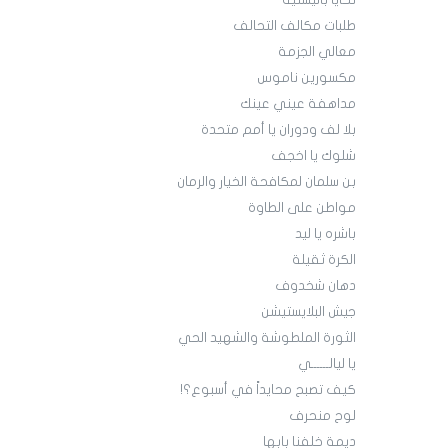
تحايا باليستية
طلبات مكالف التحالف
معالي الجزمة
مكسورين ناموس
مداهفة عيني عينك
بلا لف ودوران يا أمم متحدة
شلوك يا اخجف
بن سلمان لمكافحة الخيار والرمان
مواطن على الطاوة
باشره يا ليد
الكرة ثقيلة
دهان شخدوف
جيش البلايستيشن
الثورة الملطوشة والشهيد الحي
يا ليالــــــي
كيف تصبح محايداً في أسبوع؟!
لوح منحرف
ديمة خلفنا بابها