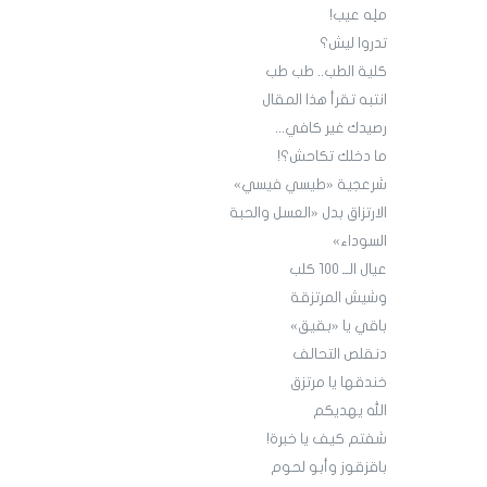
ملِه عيب!
تدروا ليش؟
كلية الطب.. طب طب
انتبه تقرأ هذا المقال
رصيدك غير كافي...
ما دخلك تكاحش؟!
شرعجية «طيسي فيسي»
الارتزاق بدل «العسل والحبة
السوداء»
عيال الــ 100 كلب
وشيش المرتزقة
باقي يا «بقيق»
دنقلص التحالف
خندقها يا مرتزق
الله يهديكم
شفتم كيف يا خبرة!
باقزقوز وأبو لحوم