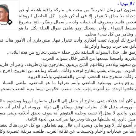
لا ميديا -
فزون في زمان الحرب؟ من يبحث عن ماركة راقية باهظة أو عن
دخيلة بلا مذاق لا تتوفر إلا في أماكن نادرة.. كل الحاصل للروفلة
وشخص فاسد ومعروف أنه نصاب ولديه رأسمال ويفكر يفتح مشروع
شط الفقراء.. وآخر يشغلك وهو يتباهى طوال القيلة بكل ما هو
 ويتذمر من كل شيء محلي.
جزع لك أوروبا، تعبت أفكاري وأنت تتغزل فيها.. مش داري أن الأمور هناك قده
ق بعد حرب روسيا وأوكرانيا.
يق ظل خلال السنوات السابقة يكرر جملة «نشتي نتخارج من هذه البلاد»..
يكررها وأصبحنا نسمعها من الكثير خلال سنوات الحرب.
ن شعبهم وبلادهم وثقافتهم الذين يريدون يتخارجون وبأي طريقة، وعبر أي طري
لموت.. يهرمك، يشتي يتخارج لوحده وكأنك ماسكه ومانعه من الخروج. اخرج لك
كأنك ستخرج تنقذ الشعب اليمني والفلسطيني والأمة العربية.
 يرجع يتغنى ويستعيد الماضي وأنتم تعرفوا ما هو الماضي، ماضي الفساد و
ي عاشها لوحده مع أسرته ينهب تحت منصب حكومي، بينما بقية الشعب مسحو
كان أحد هؤلاء يشتي يتخارج أو ينتقل إلى التغزل بحضارة أوروبا ومشدوه حال
 أوروبية، وقبل ثلاث سنوات توفق وسافر إلى دولة أوروبية، لم أعلم أنه ح
ن، والذي لا يمثل إلا نفسه وحلمه المتوهم أنه سوف يحقق أحلامه ويبني مست
ش داري إنه بيلقطها من هنا ويخرجها ضرائب من الجهة الثانية.
أسمع لك إلا وهو يعاني ويسرد لي، قال إنهم يتعاملون مع كل عربي هناك بعنص
هنا من شعارات وأخبار وتحسينات عن ثقافة الغرب، طلعت مزيفة عنصرية وكاذب