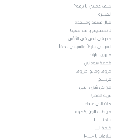
كيف عملتي يا نزغة؟!
الغتـــرة
عيال مسعد ومسعدة
لا تصدقهم يا عم سعيد!
صديقي الذي في الدُّقّي
السيسي سابقاً والسبسي لاحقاً
مبررين البارات
قحصة سوداني
حَرّوها وقالوا حرروها!
قريـــــح
من كل شيء اثنين
غربة القشر!
هات اللي عندك
من طلب الجن ركضوه
سئمنــــــــا
كلمة السر
سلامات يا «.....»!