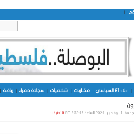
|
قع
|
«لا» 21 السياسي
|
مقـاربات
|
شخصيات
|
سجادة حمراء
|
رياضة
|
ون
 نـوفـمـبـر , 2024 الساعة 6:52:48 PM
0 تعليقات