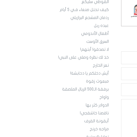
القوطي سليكع
كيف تحتل صنعاء فـي 5 أيام
ردمان المشجع البرازيلي
عبده ربل
أطفال الأندومي
السرق الأوست
لا تصدقوا أبتهم!
خذ لك نظرة وصلي على النبي!
تعز الخارج
أيش دخلكم يا دحابشة!
مبعوث زقوة
برفقة الـ500 الريال الملصقة
واواح
الدولار كثر بها
ناقصنا خاشقجي!
أيقونة القرف
مزاجه خرنج