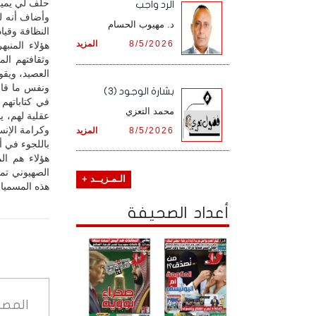
حلف لي يمين
الرد واجب
وأضاف أنه ل
د. مهيوب الحسام
النظافة وقيا
8/5/2026
المزيد
هؤلاء المنب
وثقافتهم ال
العصيد، ويقو
ونفس ما قال
بشارة الوجود (3)
في كتاباتهم
محمد التعزي
عقلية لهم، 
وكرامة الإن
8/5/2026
المزيد
باللجوء في أو
هؤلاء هم ال
الصهيوني تم
الـمـزيــد +
هذه المسميات
أعداد الصحيفة
المصد