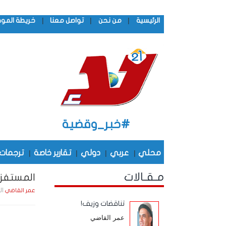
|
|
|
الرئيسية
من نحن
تواصل معنا
خريطة المو
#خبر_وقضية
محلي
|
عربي
|
دولي
|
تقارير خاصة
|
ترجمات
مـقـالات
المستفز
الجمعة , 1
عمر القاضي
تناقضات وزيف!
عمر القاضي