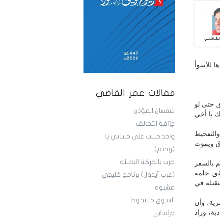
ا للأسوأ
مقالات عمر القاضي
ق حتى لو
شمسان المؤذن
 يا أخي
جرَّافة التحالف
التفحيط
واحد حليب على حسابي يا
ق ويموت
(وخيم)
حرب بالحركة البطيئة
م بالسفر
قق حلمه
(عرب آيدول) برنامج خليجي
قبله في
مشبوه
السـوق مشحوط
رية، وأن
ة، وزاد
جراندايزر