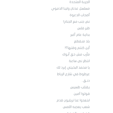
الجربة المتحدة
مسلسل عدنان ولينا الدموي
أصحاب الدعوة
نص جنب مع الجناح!
طير فلس
بداية عام أغبر
بلد منقطع
أين كنتم وقتها؟!
مأرب مش حق أبوك
انتظر نص ساعة
يا محمد البخيتي إبرد لك
عرطوط في شارع الرباط
دنـق..
يقتلب طسيس
قولوا آمين
ابتعدوا عنا تريليون قدم
شعب يعجبه اللمس