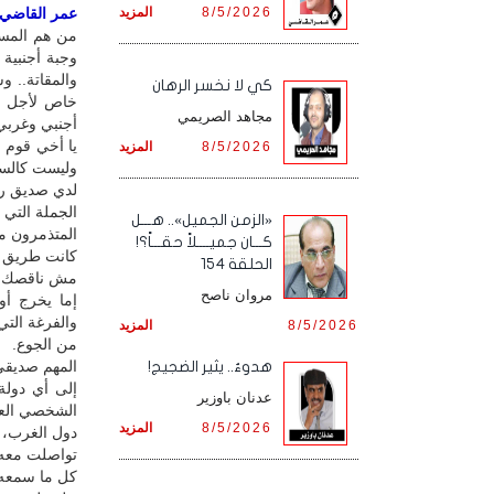
8/5/2026
المزيد
عمر القاضي / 
من هم المست
وجبة أجنبية 
والمقاتة.. 
كي لا نخسر الرهان
خاص لأجل يق
مجاهد الصريمي
أجنبي وغربي
يا أخي قوم ا
8/5/2026
المزيد
وليست كالساب
لدي صديق رف
الجملة التي 
«الزمن الجميل».. هـــل
المتذمرون م
كـــان جميــــلاً حقـــاً؟!
كانت طريق ا
الحلقة 154
مش ناقصك، و
مروان ناصح
إما يخرج أو
والفرغة الت
8/5/2026
المزيد
من الجوع.
المهم صديقي 
هدوءٌ.. يثير الضجيج!
إلى أي دولة
عدنان باوزير
الشخصي العف
8/5/2026
المزيد
دول الغرب، م
تواصلت معه، 
كل ما سمعه 