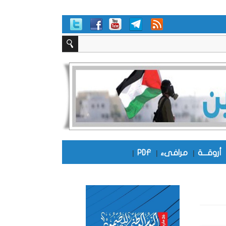
أروقـــة
|
مرافىء
|
PDF
|