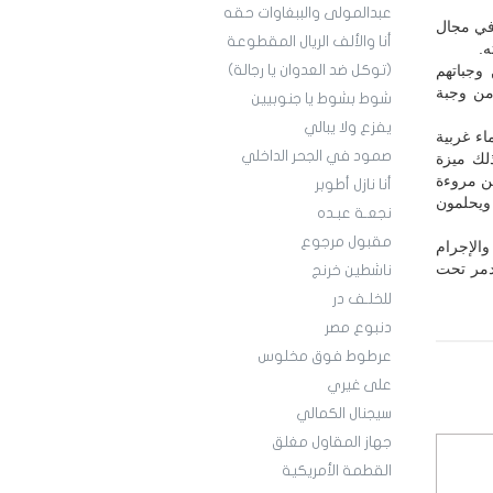
عبدالمولى والببغاوات حقه
 في مجال
أنا والألف الريال المقطوعة
.
 وجباتهم
(توكل ضد العدوان يا رجالة)
من وجبة
شوط بشوط يا جنوبيين
يفزع ولا يبالي
ء غربية
صمود في الجحر الداخلي
ذلك ميزة
من مروءة
أنا نازل أطوبر
 ويحلمون
نجعـة عبـده
مقبول مرجوع
الإجرام
دمر تحت
ناشطين خرنج
للخلـف در
دنبوع مصر
عرطوط فوق مخلوس
على غيري
سيجنال الكمالي
جهاز المقاول مغلق
القطمة الأمريكية