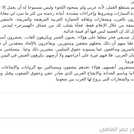
.
م يستطع العمل، لأنه عربي ولم يمنحوه اللجوء وليس مسموحا له أن يعمل إلا
دة السيارات وبشروط وإجراءات مشددة. أمانة رحمته من كثر ما سرد لي معاناته
هرون بالغرب وبشعارات وثقافة الحضارة الغربية المزهنقة والمزيفة، عاشقين
منمقة من خلال الإعلام فقط. فجأة يقتلب لك من عشاق «الهمبرجر» ليتذمر 
ل لك إن العصيد ليس فيها أي قيمة غذائية.
 صديقي فخر معلقا على هؤلاء: يحبون الخمر ويكرهون القات، يحشرون أسما
 ظنا منهم أن ذلك يجعلهم مثقفين ومتنورين. ويفاخرون بالإلحاد معتقدين أن 
يناصرون ويدافعون عما يسمونه حقوق المثليين، معتبرين ذلك وعيا.. منسلخين 
سان العربي، فلا فيهم غيرة على أعراضهم ولا أرضهم، يكرهون العيش في اليمن
روبا.
مستفزون أنفسهم، هؤلاء تجدهم يتشفون ومنساقين مع الروايات والإشاعات و
اما وباسم الحداثة والانفتاح الغربي الذي صادر حقي وحقوق الشعوب وقتل و
 والشعارات التي يروج لها الغرب بين شعوبنا.
ر
عمر القاضي