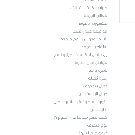
تحايا باليستية
طلبات مكالف التحالف
معالي الجزمة
مكسورين ناموس
مداهفة عيني عينك
بلا لف ودوران يا أمم متحدة
شلوك يا اخجف
بن سلمان لمكافحة الخيار والرمان
مواطن على الطاوة
باشره يا ليد
الكرة ثقيلة
دهان شخدوف
جيش البلايستيشن
الثورة الملطوشة والشهيد الحي
يا ليالــــــي
كيف تصبح محايداً في أسبوع؟!
لوح منحرف
ديمة خلفنا بابها