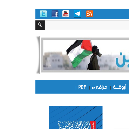
أروقـــة
|
مرافىء
|
PDF
|