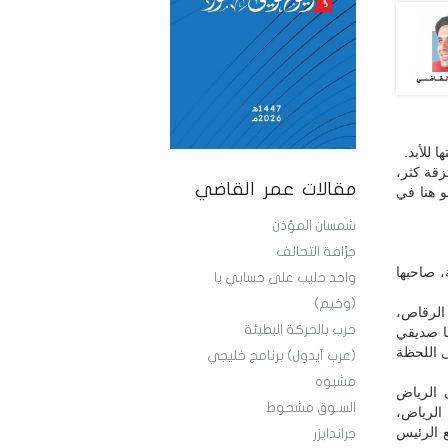
زقة كثر،
مقالات عمر القاضي
و هنا في
شمسان المؤذن
جرَّافة التحالف
، صاحبها
واحد حليب على حسابي يا
(وخيم)
الرقاص،
حرب بالحركة البطيئة
ا صديقي
 اللحظة
(عرب آيدول) برنامج خليجي
مشبوه
 الرياض
السـوق مشحوط
 الرياض،
ع الرئيس
جراندايزر