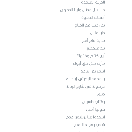
الجربة المتحدة
مسلسل عدنان ولينا الدموي
أصحاب الدعوة
نص جنب مع الجناح!
طير فلس
بداية عام أغبر
بلد منقطع
أين كنتم وقتها؟!
مأرب مش حق أبوك
انتظر نص ساعة
يا محمد البخيتي إبرد لك
عرطوط في شارع الرباط
دنـق..
يقتلب طسيس
قولوا آمين
ابتعدوا عنا تريليون قدم
شعب يعجبه اللمس