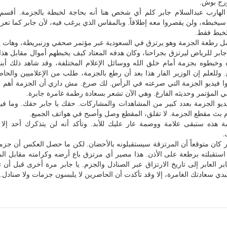
رج بوش.
 الهارب عبدالسلام جابر كلم أي شخص هنا أنه بحاجة لخبطة بالجزمة. أقسم ب
خبطه، ولن يقصروا معه إطلاقاً. وبالمقاس الذي يرغب فيه، لأن جابر كما تعر
لخبط فقط.
ل رطعة الجزمة وهو يرتزق في السعودية عبر مؤتمر صحفي وزنبريطة، وهات يا
ابر للرياض ليرتزق بجراحنا، وكان هدفه المعتاد كيف يخبطهم أموال مقابل هذا
 وخبطوه بجزمة أمام خلق الله ووسائل الإعلام المختلفة، وقد شاهد ذلك أبن
. وللعلم إن الوزير الفار هذا بعد أن رطع بالجزمة، طلب من الإعلاميين والح
يبثوا فيديو الجزمة التي صرعته في الرأس. لك صرع. مش داري أن الجزمة أهم 
 المؤتمر وحديثه الفارغ. وهي الآن تشعر بسعادة رطمة غامرة جابرة.
يو الجزمة بعدد كبير من المشاهدات والمشاركات. حقك يا جابر حقك. وما ف
م بث مقطع الجزمة. لا تقلق، المقطع وصل وأصبح في هواتف الجميع.
 هذه ستبقى علامة ووصمة عار عليك للأبد. وتأكد أنه لن يتذكرك أحد إلا 
.
فار كان متوقعاً أن المرتزقة سيستقبلونه بالأحضان. لكن ما حصل العكس أن جزم
ستقبلته برطعة على الأذن. هذا مصير أي مرتزق باع أرضه وكرامته مقابل الم
بر العابر إلى تاريخ الارتزاق عبر الصنادل والجزم. يا جابر مرة أخرى قبل أن 
ي سعادتك الغامرة، إلا وقد تأكدت أن الحاضرين لا يلبسون جزمات ولا صنادل.