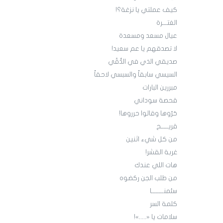
كيف عملتي يا نزغة؟!
الغتـــرة
عيال مسعد ومسعدة
لا تصدقهم يا عم سعيد!
صديقي الذي في الدُّقّي
السيسي سابقاً والسبسي لاحقاً
مبررين البارات
قحصة سوداني
حَرّوها وقالوا حرروها!
قريـــــح
من كل شيء اثنين
غربة القشر!
هات اللي عندك
من طلب الجن ركضوه
سئمنــــــــا
كلمة السر
سلامات يا «.....»!