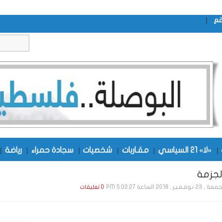
|
قع
|
«لا» 21 السياسي
|
مقـاربات
|
شخصيات
|
سجادة حمراء
|
رياضة
|
جزمة
2 نـوفـمـبـر , 2018 الساعة 5:02:27 PM
0 تعليقات