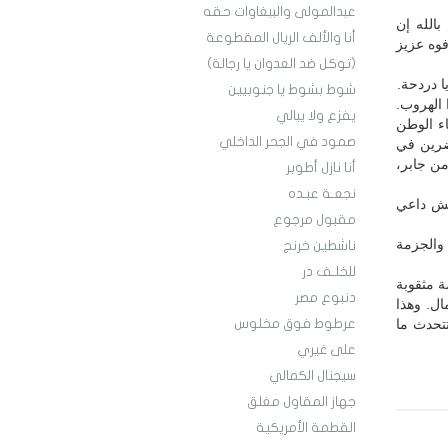
عبدالمولى والببغاوات حقه
الله إن
أنا والألف الريال المقطوعة
فوه عزيز
(توكل ضد العدوان يا رجالة)
 دردحة.
شوط بشوط يا جنوبيين
 الهروب.
يفزع ولا يبالي
اء الوطن
صمود في الجحر الداخلي
اضرين في
من جابر،
أنا نازل أطوبر
نجعـة عبـده
يش داعي
مقبول مرجوع
والجزمة
ناشطين خرنج
للخلـف در
ة مثقوبة
دنبوع مصر
ال. وهذا
تتحدث ما
عرطوط فوق مخلوس
على غيري
سيجنال الكمالي
جهاز المقاول مغلق
القطمة الأمريكية