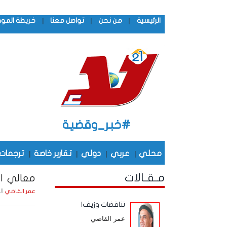
|
|
|
الرئيسية
من نحن
تواصل معنا
خريطة المو
#خبر_وقضية
محلي
|
عربي
|
دولي
|
تقارير خاصة
|
ترجمات
مـقـالات
معالي ال
الجمعة , 3
عمر القاضي
تناقضات وزيف!
عمر القاضي