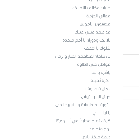
تحايا باليستية
طلبات مكالف التحالف
معالي الجزمة
مكسورين ناموس
مداهفة عيني عينك
بلا لف ودوران يا أمم متحدة
شلوك يا اخجف
بن سلمان لمكافحة الخيار والرمان
مواطن على الطاوة
باشره يا ليد
الكرة ثقيلة
دهان شخدوف
جيش البلايستيشن
الثورة الملطوشة والشهيد الحي
يا ليالــــــي
كيف تصبح محايداً في أسبوع؟!
لوح منحرف
ديمة خلفنا بابها