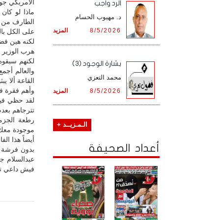
الأمريكي جو
الرد واجب
ماذا لو كان
د. مهيوب الحسام
الطارف من سي
8/5/2026
المزيد
على الكل با
لكنه هين فض
هرب الوزير ج
لكنهم سبقوه
بشارة الوجود (3)
والعالم أجمع
محمد التعزي
القاعة ألا 
وأهم فقرة في
8/5/2026
المزيد
لقد حظي فيد
تترجاهم بعد
رطعة الجزمة
الـمـزيــد +
موجودة معك
أيضاً هذا ال
أعداد الصحيفة
بدون فرشة ا
عبدالسلام جا
فيش داعي تبد