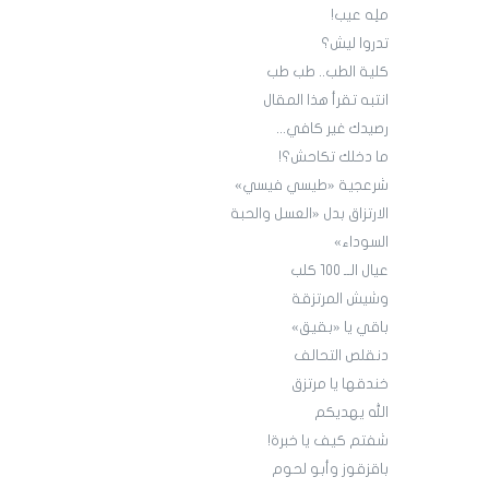
ملِه عيب!
تدروا ليش؟
كلية الطب.. طب طب
انتبه تقرأ هذا المقال
رصيدك غير كافي...
ما دخلك تكاحش؟!
شرعجية «طيسي فيسي»
الارتزاق بدل «العسل والحبة
السوداء»
عيال الــ 100 كلب
وشيش المرتزقة
باقي يا «بقيق»
دنقلص التحالف
خندقها يا مرتزق
الله يهديكم
شفتم كيف يا خبرة!
باقزقوز وأبو لحوم