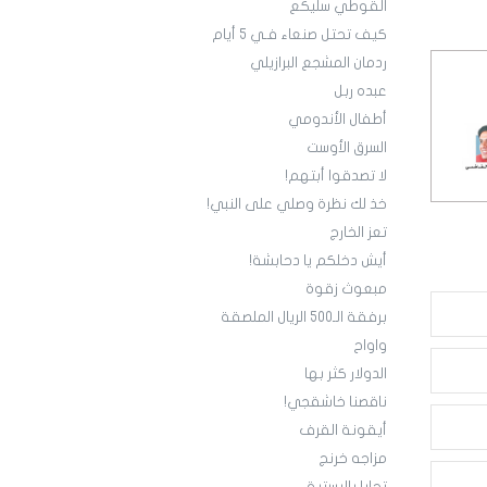
القوطي سليكع
كيف تحتل صنعاء فـي 5 أيام
ردمان المشجع البرازيلي
عبده ربل
أطفال الأندومي
السرق الأوست
لا تصدقوا أبتهم!
خذ لك نظرة وصلي على النبي!
تعز الخارج
أيش دخلكم يا دحابشة!
مبعوث زقوة
برفقة الـ500 الريال الملصقة
واواح
الدولار كثر بها
ناقصنا خاشقجي!
أيقونة القرف
مزاجه خرنج