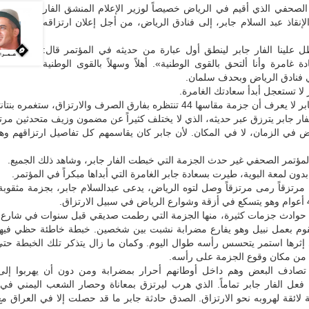
الصحفي الذي أقيم في الرياض خصيصاً لوزير الإعلام المنشق الفار
نقاذ عبد السلام جابر، إلى فنادق الرياض، من أجل إعلان ارتزاقه
 علينا الفار جابر لينطق أول عبارة من حديثه في المؤتمر قال:
 غامرة وأنا ألتحق بالقوى الوطنية». أهلاً وسهلاً بالقوى الوطنية
فنادق الرياض وبحدف سلمان.
 لا تستعجل أبدأ سعادتك الغامرة.
زمة مقاسها 44 تنتظره بفارق الصرف والارتزاق، ستغمره بنتانتها للأبد.
فار جابر يترزق عبر حديثه، الذي لا يختلف كثيراً عن مضمون وزيف متحدثين مرت
ض في الزمان، لا في المكان. لأن جابر كان يقاسمهم كل تفاصيل ارتزاقهم وه
لمؤتمر الصحفي غير حدث الجزمة التي خبطت الفار جابر، وشاهد ذلك الجميع.
دون لمعة البوية، طيرت بسعادة جابر الغامرة التي أبداها مبكراً في المؤتمر.
مرتزقاً رمى مرتزقاً وصل لتوه الرياض، يدعى عبدالسلام جابر، بجزمة مثقوبة
وادث جزمات كثيرة، منها الجزمة التي رطمت صديقي قبل سنوات في شارع 
قوم بعمل نبيل وهو يفارع مضرابة نشبت بين شخصين. خبطة خاطئة حظي فيه
 إثرها استمر يتحسس رأسه طوال اليوم. وكمان ما زال يتذكر تلك الخبطة حتى
ن مكان وقوع الجزمة على رأسه.
اً تصادف البعض وهم داخل أوطانهم أحرار بمضرابة ومن دون أن يهربوا إلى
ا فعل الفار جابر تماماً. الذي هرب ليرتزق بمعاناة وحصار الشعب اليمني في
لائقة لهروبه نحو الارتزاق. الصدق حادثة جابر ما قد حصلت إلا في العراق م