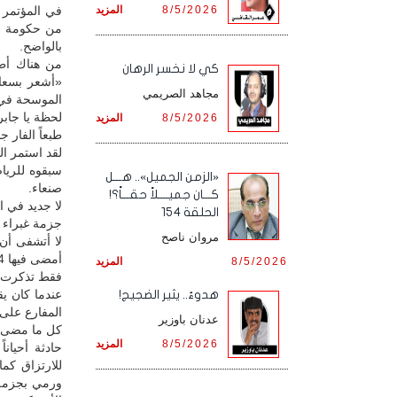
8/5/2026
المزيد
في المؤتمر 
من حكومة الإ
بالواضح.
من هناك أطل
كي لا نخسر الرهان
«أشعر بسعادة
مجاهد الصريمي
الموسحة في 
لحظة يا جابر
8/5/2026
المزيد
طبعاً الفار جابر لا يعرف أن ج
لقد استمر ال
سبقوه للريا
«الزمن الجميل».. هـــل
صنعاء.
كـــان جميــــلاً حقـــاً؟!
لا جديد في ا
الحلقة 154
جزمة غبراء ب
مروان ناصح
لا أتشفى أن 
أمضى فيها 4 أعوام وهو يتسكع في أزقة وشوارع الرياض في سبيل الارتزاق.
8/5/2026
المزيد
فقط تذكرت ح
عندما كان ي
هدوءٌ.. يثير الضجيج!
المفارع على
عدنان باوزير
كل ما مضى م
8/5/2026
المزيد
حادثة أحيان
للارتزاق كم
ورمي بجزمة 