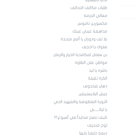
تحايا باليستية
طلبات مكالف التحالف
معالي الجزمة
مكسورين ناموس
مداهفة عيني عينك
بلا لف ودوران يا أمم متحدة
شلوك يا اخجف
بن سلمان لمكافحة الخيار والرمان
مواطن على الطاوة
باشره يا ليد
الكرة ثقيلة
دهان شخدوف
جيش البلايستيشن
الثورة الملطوشة والشهيد الحي
يا ليالــــــي
كيف تصبح محايداً في أسبوع؟!
لوح منحرف
ديمة خلفنا بابها