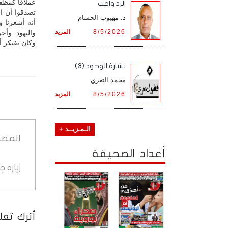
عملاقا كمظفر
الرد واجب
تصدقوا أن ال
د. مهيوب الحسام
أنه أشعرنا و
8/5/2026
المزيد
واليهود. وأح
وكان يفتكر 
بشارة الوجود (3)
محمد التعزي
8/5/2026
المزيد
الـمـزيــد +
المصد
أعداد الصحيفة
زيارة 
أترك تعلي