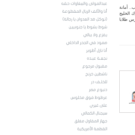
عبدالمولى والببغاوات حقه
.. أمانة
أنا والألف الريال المقطوعة
ك الخليج
رس طلابا
(توكل ضد العدوان يا رجالة)
شوط بشوط يا جنوبيين
يفزع ولا يبالي
صمود في الجحر الداخلي
أنا نازل أطوبر
نجعـة عبـده
مقبول مرجوع
ناشطين خرنج
للخلـف در
دنبوع مصر
عرطوط فوق مخلوس
على غيري
سيجنال الكمالي
جهاز المقاول مغلق
القطمة الأمريكية