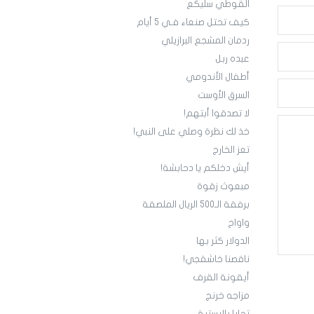
القوطي سليكع
كيف تحتل صنعاء فـي 5 أيام
ردمان المشجع البرازيلي
عبده ربل
أطفال الأندومي
السرق الأوست
لا تصدقوا أبتهم!
خذ لك نظرة وصلي على النبي!
تعز الخارج
أيش دخلكم يا دحابشة!
مبعوث زقوة
برفقة الـ500 الريال الملصقة
واواح
الدولار كثر بها
ناقصنا خاشقجي!
أيقونة القرف
مزاجه خرنج