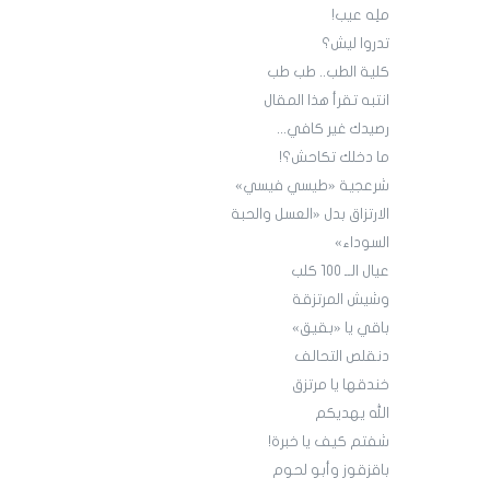
ملِه عيب!
تدروا ليش؟
كلية الطب.. طب طب
انتبه تقرأ هذا المقال
رصيدك غير كافي...
ما دخلك تكاحش؟!
شرعجية «طيسي فيسي»
الارتزاق بدل «العسل والحبة
السوداء»
عيال الــ 100 كلب
وشيش المرتزقة
باقي يا «بقيق»
دنقلص التحالف
خندقها يا مرتزق
الله يهديكم
شفتم كيف يا خبرة!
باقزقوز وأبو لحوم