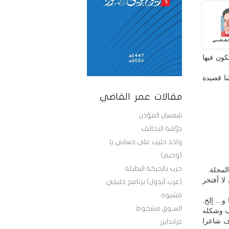
ون فيها
نا قصيدة
مقالات عمر القاضي
شمسان المؤذن
جرَّافة التحالف
واحد حليب على حسابي يا
(وخيم)
حرب بالحركة البطيئة
لمجلة.
لا أفتخر
(عرب آيدول) برنامج خليجي
مشبوه
... إلخ.
السـوق مشحوط
اب وشكله
ف شاعرا
جراندايزر