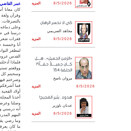
8/5/2026
المزيد
عمر القاضي / 
كان معانا أ
وقرآن ولغة ع
بالتصرفات، 
كي لا نخسر الرهان
وعلى دماغه 
مجاهد الصريمي
درسنا في صف
فقرات شعر و
8/5/2026
المزيد
أنا وخمسة ط
لمظفر النواب
القدس عروس
«الزمن الجميل».. هـــل
فلماذا أدخلتم
كـــان جميــــلاً حقـــاً؟!
ووقفتم تسترق
الحلقة 154
وسحبتم كل خ
مروان ناصح
وصرختم فيها
فما أشرفكم!
8/5/2026
المزيد
أولاد القحب
أخذنا المجلة
هدوءٌ.. يثير الضجيج!
وصلنا وعرضن
عدنان باوزير
أنه درسني و
8/5/2026
المزيد
المهم المدر
وما رضي يقت
ما كان يعر