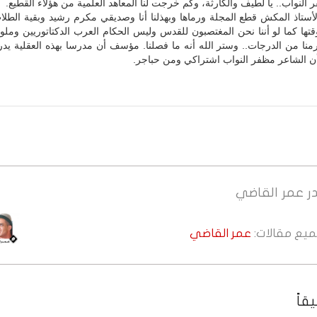
 النواب.. يا لطيف والكارثة، وكم خرجت لنا المعاهد العلمية من هؤلاء القطيع.
أستاذ المكش قطع المجلة ورماها وبهذلنا أنا وصديقي مكرم رشيد وبقية الطلاب
قتها كما لو أننا نحن المغتصبون للقدس وليس الحكام العرب الدكتاتوريين وملو
رمنا من الدرجات.. وستر الله أنه ما فصلنا. مؤسف أن مدرسا بهذه العقلية يد
أن الشاعر مظفر النواب اشتراكي ومن حباجر.
ر
عمر القاضي
جميع مقالات:
عمر القاضي
قاً