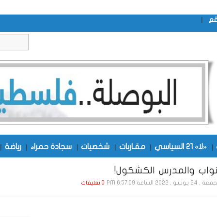
|
قع
|
«لا» 21 السياسي
|
مقـاربات
|
شخصيات
|
سجادة حمراء
|
رياضة
|
نواب والمدرس الكشكول!
2 يـونـيـو , 2022 الساعة 6:57:09 PM
0 تعليقات