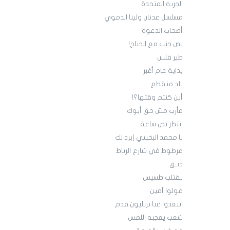
الجربة المتحدة
مسلسل عدنان ولينا الدموي
أصحاب الدعوة
نص جنب مع الجناح!
طير فلس
بداية عام أغبر
بلد منقطع
أين كنتم وقتها؟!
مأرب مش حق أبوك
انتظر نص ساعة
يا محمد البخيتي إبرد لك
عرطوط في شارع الرباط
دنـق..
يقتلب طسيس
قولوا آمين
ابتعدوا عنا تريليون قدم
شعب يعجبه اللمس