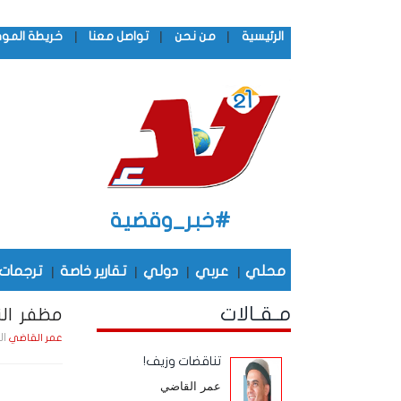
|
|
|
الرئيسية
من نحن
تواصل معنا
خريطة المو
#خبر_وقضية
محلي
|
عربي
|
دولي
|
تقارير خاصة
|
ترجمات
مـقـالات
مظفر ال
الجمعة , 4
عمر القاضي
تناقضات وزيف!
عمر القاضي