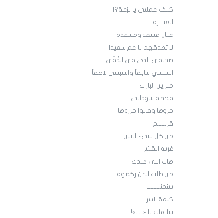
كيف عملتي يا نزغة؟!
الغتـــرة
عيال مسعد ومسعدة
لا تصدقهم يا عم سعيد!
صديقي الذي في الدُّقّي
السيسي سابقاً والسبسي لاحقاً
مبررين البارات
قحصة سوداني
حَرّوها وقالوا حرروها!
قريـــــح
من كل شيء اثنين
غربة القشر!
هات اللي عندك
من طلب الجن ركضوه
سئمنــــــــا
كلمة السر
سلامات يا «.....»!