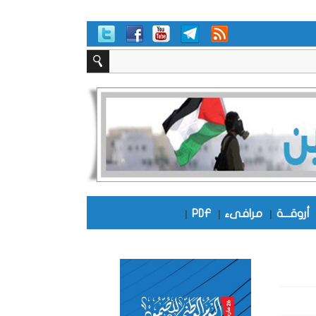
أروقـــة
|
مرافىء
|
PDF
|