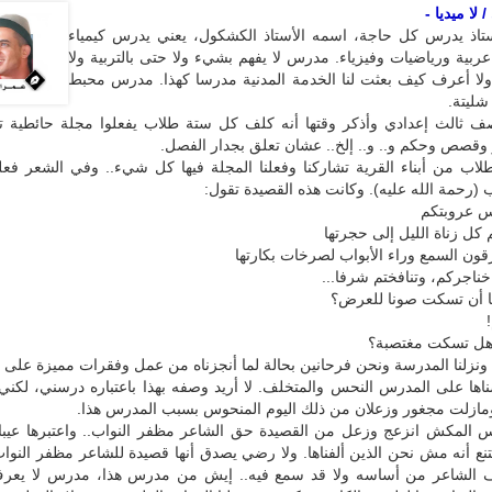
لا ميديا -
ستاذ يدرس كل حاجة، اسمه الأستاذ الكشكول، يعني يدرس كيمياء
ربية ورياضيات وفيزياء. مدرس لا يفهم بشيء ولا حتى بالتربية ولا
ولا أعرف كيف بعثت لنا الخدمة المدنية مدرسا كهذا. مدرس محبط
شليتة.
 ثالث إعدادي وأذكر وقتها أنه كلف كل ستة طلاب يفعلوا مجلة حائطية تك
قصص وحكم و.. و.. إلخ.. عشان تعلق بجدار الفصل.
لاب من أبناء القرية تشاركنا وفعلنا المجلة فيها كل شيء.. وفي الشعر فعل
 (رحمة الله عليه). وكانت هذه القصيدة تقول:
 عروبتكم
 كل زناة الليل إلى حجرتها
ون السمع وراء الأبواب لصرخات بكارتها
ناجركم، وتنافختم شرفا...
 أن تسكت صونا للعرض؟
ة هل تسكت مغتصبة؟
 ونزلنا المدرسة ونحن فرحانين بحالة لما أنجزناه من عمل وفقرات مميزة على ا
اها على المدرس النحس والمتخلف. لا أريد وصفه بهذا باعتباره درسني، لكني 
مازلت مجغور وزعلان من ذلك اليوم المنحوس بسبب المدرس هذا.
س المكش انزعج وزعل من القصيدة حق الشاعر مظفر النواب.. واعتبرها عيبا و
نع أنه مش نحن الذين ألفناها. ولا رضي يصدق أنها قصيدة للشاعر مظفر النو
ف الشاعر من أساسه ولا قد سمع فيه.. إيش من مدرس هذا، مدرس لا يعر