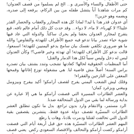
حتى الأطفال والنساء والأسرى و... الخ لم يسلموا من قصف العدوان!
كم مرات شاهدنا أباً ينتشل طفله من بين الركام، يرفعه إلى صدره،
ويضمه وهو حزين!!
أي عدوان قذر هذا يا ليد!! لماذا كل هذه المجازر والعقاب والحصار القذر
علينا؟! لا كهرباء، لا ماء، لا دواء... وقد حدث كل ذلك أمام عالم تافه، قبع
يتفرج لمجازر العدوان بحقنا ولم يحرك ساكناً. والدولة التي عاد فيها
شوية حياء تصدر بيانا تدعو فيه جميع الأطراف للتهدئة والتفاوض! والله
ما هو ضروري تكلفي نفسك بيان سامج يدعو اليمنيين للتهدئة! اسمعوا،
قالت ندعو كل الأطراف للتهدئة! أي تهدئة وخبر فاضي؟! وكأن العدوان
ليس له دخل وليس سبباً لكل هذا الدمار والقتل!
أما المنظمات الحقوقية لحالها! كعادتها تشجب وتندد بشتف بيان تصدره
براس السنة! أصلاً مش فاضية لنا. هي مشغولة توزع إغاثاتها وقمحها
المعفن على النازحين والفقراء!
وقلك ليش الشعب اليمني يفرح لقصف أرامكو! أكيد بيفرح وبيزومل
وبيغني ويزغرد كمان!
والعشر الطائرات المسيرة التي قصفت أرامكو ما هي إلا عبارة عن
بداية ورسالة لما بقي من الدول المتحالفة ضدنا.
الرد مستمر، والانتقام وارد بدون تراجع. بدل ما تكون تنطلق العشر
الطائرات المسيّرة تقصف دولة عدوة فقط، ينتشرين يقصفين بقية
الدول التي تحالفت لقتلنا ودمرت بلادنا، وهات يا رطع.
المهم العشر الطائرات المسيّرة هذه حق قبل أربعة أيام التي قصفت
أرامكو ركضت أرامكو والتحالف والاقتصاد السعودي ركض. يعني قصف