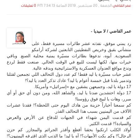
الجمعة , 20 سـبـتـمـبـر , 2019 الساعة 7:34:13 PM
عمر القاضي
0 تعليقات
عمر القاضي / لا ميديا -
رد يمني موفق، نفذته عشر طائرات مسيرة فقط، على
منشأتي بقيق وخريص النفطيتين التابعتين لشركة أرامكو
السعودية. أيوه، ندعوها بطائرات مسيّرة يمنية محلية الصنع. وباقي
خيرات منها، لكنها ليست للبيع في الوقت الحالي. صنعت فقط لردع
وندع مواقع العدوان العسكرية والاستراتيجية وبدقه عالية.
عشر حبات مسيّرة يا ليد فقط! كم عدد دول التحالف اللي تجمعين لقتلنا
وتدمير بلدنا قبل خمسة أعوام يا ليد؟ عادك تذكر العدد يا ليد؟!
17 دولة يا ليد، وجميعهن يشقين مع «إسرائيل» وأمريكا.
17 دولة احتشدين ضدنا يا ليد، والشاهد الله، ومن دون أي حق أو أي
مبرر، وهات يا لبيج فوق رؤوسنا!
كم سمعنا أخباراً حزينة من هاذك اليوم حتى اللحظة؟! فقدنا عشرات
الآلاف من اليمنيين بسبب هذا التحالف القذر.
كم قدمت اليمن شهداء في الجبهات للدفاع عن الأرض والعرض
والسيادة؟! قدمت الكثير.
أولاد الكلب ارتكبوا بحقنا أفظع وأقذر الجرائم والمجازر. كم حزن
الرجال؟! وكم بكت الأمهات؟! آه يا ليد! ما الذنب الذي اقترفه اليمنيون؟!