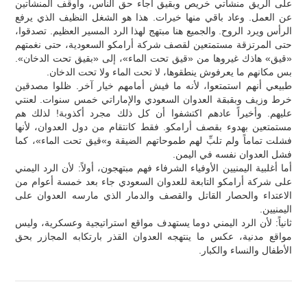
على الريق منشأتي خريص وبقيق أجاء حق الناس، وأوقف المنشأتين
عن العمل. وعاد باقي منها خيرات. هذا هو الشغل النظيف الذي يرفع
الرأس ويرد الروح. والجميع هنا مبتهج لهذا الرد المسير العظيم. تصدقوا،
حتى المرتزقة مستمتعين لقصف شركة أرامكو السعودية، حتى نغمتهم
«قيق» هاذك غيروها من «قيق تحت الماء»، إلى «بقيق تحت الدخان».
بس مكانهم ما يعرفوش ينطقوها، لا تحت الماء ولا تحت الدخان.
طبيعي أنهم استمتعوا، لأنه ما فيش أمامهم خيار آخر. ظلوا مصدقين
خرط وزيف وبقبقة العدوان السعودي والإماراتي خمس سنوات. لعنتي
عليهم. وأخيراً عادهم اكتشفوا أن كل ذلك مجرد أكذوبة! لذلك هم
مستمتعين بهدوء بقصف أرامكو. فقط كانتقام من دول العدوان، لأنها
فشلت تماماً ولم تلبِّ لهم طموحاتهم الضيقة و»قيق تحت الماء»، كما
فشل العدوان نفسه في اليمن.
أما أغلبية اليمنيين الأوفياء الشرفاء فهم مبتهجون، أولاً: لأن الرد اليمني
على شركة أرامكو التابعة للعدوان السعودي جاء بعد خمسة أعوام من
الاعتداء والحصار القاتل والقصف والدمار الذي مارسه العدوان على
اليمنيين.
ثانياً: لأن الرد اليمني دوما يستهدف مواقع استراتيجية وعسكرية، وليس
مواقع مدنية، عكس ما ينتهجه العدوان القذر بارتكابه المجازر بحق
الأطفال والنساء والكبار.