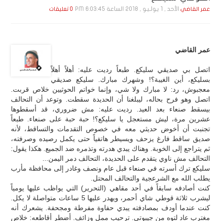
الأحد , 1 يـولـيـو , 2018 الساعة 6:03:45 PM
عمر القاضي
0 تعليقات
عمر القاضي
اتصل بي صديقي سليكع. طبعاً رديت عليه: أهلاً أهلاً
بسليكع، أين الغيبة؟! وشهرك مبارك. سليكع صديقي
معجبوش، رد: لا مبارك ولا شي، وإنما خواتم الحوثيين خلاص قربت.
اتصل وهو فرح بحاله، ليبلغنا أن الحديدة سقطت. وتوعد أن التحالف
بيسقط صنعاء بعد العيد. رديت عليه: مش ضروري، قد أسقطوها
عشرين مرة، ليش مستعجل يا سليكع؟! حبة حبة على صنعاء. طبعاً
تجنبت أن أخوض حديثي معه في خصوص التقدمات والتساقط، لأنه
صديق ساقط فارغ يزحف ويسيطر هاتفياً حتى يكمل رصيده وصرفته،
ثم يتراجع إلى الخوبة. وهناك يبدي هدرته وتذمره ضد الجميع. هكذا يقول:
التحالف مش ناوي يتقدم على الحديدة، التحالف دمر اليمن...
سليكع ترك أسرته في صنعاء قبل عام ونصف وغادر إلى محافظة مأرب
يطلب الله مع الشرعجية والتحالف المحتل.
كنت أصادفه سابقاً في أحد مقاهي (التحرير) التي يواظب عليها يومياً
ليشرب ثلاثة قوطي شاي أحمر، ويهدر عليها 5 ساعات متواصلة لا يكل.
كنت عندما أودف بمصادفته يبدي حفاوة مفرطة ومجحفة. يشعرك أنه
مغترب عاد لتوه من جيبوتي. ترحيب ممل وزائف. أضطر أقاطعه: خلاص