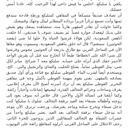
يكفي يا سليكع، اجلس ما فيش داعي لهذا الترحيب كله، عادنا أمس
حصلتك.
أن تصادف صديقاً متسكعاً في المقاهي كسليكع ورطة فادحة ستدفع
ثمنها وأنت تسمع ثرثاراً غزيراً برذاذه المتطاير ليبلل وجهك وقميصك.
وكلما حاولت أن تغادر المقهى هارباً منه، ستشاهده يمنعك وهو يقبض
على يديك ليقعدك جواره غصباً. ثم يضيف: شوف يا صديقي، أنا خلقت
أناهض السعودية، لكن هؤلاء قرشوا الحياة ولا خلوا لنا شي (يقصد
الحوثيين). سمعتم؟! قال انه خلق يناهض السعودية، وسيموت وهو معاها
الآن في الساحل الغربي مع طارق بذريعة أن الحوثيين مجوس وقرشوا
كل شي! الله على انحطاط! طبعاً أنا أتخارج منه قبل أن يقرش الواحد
الأحمر حقك الذي أنزله على حسابه. سليكع معه 7 شرائح. سابر لكل
شي، مثل القوطي تماماً، يصلح للحليب والشاي والزنجبيل والبن... الخ،
ويستخدم أيضاً لشرب الماء. القوطي سليكع مع قناعة ورأي أول صديق
يصادفه بالمقهى. يعني يقوم بمهمة القوطي بأكمل وجه في مقاهي
التحرير. القوطي سليكع بعد أن ترك أسرته أصبح الآن مغرف إعلامي،
يغرف وساخات وجرائم التحالف القذرة، ليصيغها إشاعات وأخباراً زائفة.
وكما أبلغنا في اتصاله الأول والأخير، قال خلاص أنه سوف يعود إلى
زوجته وأطفاله بصنعاء بعد العيد برفقة التحالف. شلوك يا سليكع! كنت
تدخل صنعاء وتخرج سكتة وماحد يعترضك، ورجعت ترتزق. الآن يتوعد
أنه بيدخل صنعاء برفقة التحالف بعد العيد. يعتبر سليكع واحداً من
عشرات الشقاة مع التحالف المتفائلين الذين يروجون للجزء الثاني:
زحف الاحتلال على الساحل الغربي. أنزلوه كمقاطع زائفة على اليوتيوب