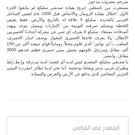
مترجم مضروب مدحور.
مستغرب من ناشطين خرنج بقيادة صديقي سليكع لم يتابعوا الجزء
الأول: احتلال بقيادة الرومان والأحباش قبل 2000 عام لنفس الساحل
الغربي بالحديدة. سليكع لا علاقة له بالتاريخ والأرض، فقط يعيش
اللحظة ويستلم صرفته اليومية من الإمارات ويتصل يتوعد ويهدد
أصدقاءه بصنعاء. سليكع لا يعرف أي شي عن معركة أجدادنا الحميريين
الأبطال، ولا يعرف قائدها الحميري المغوار يوسف اسار الحميري،
الملقب بـ"ذي نواس" الذي قاوم محتلاً رومانياً قوام جيشه أكثر من 100
ألف مقاتل ومرتزق. قاومهم بجيش يمني حميري عظيم عددهم 3000
مقاتل، وانتصر.
يا صديقي سليكع، المعتدي ليس لديه أي قضية. لديه مرتزقة ورُبط زلط
وطيران غربي يدمر ويقتلنا بوحشية. أما نحن لدينا (طائر امغرب) اليمني
الحزين المحاصر الذي يدافع عن الأرض والعرض والسيادة.
المصدر
عمر القاضي