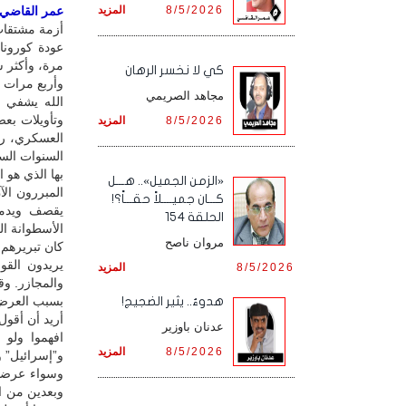
8/5/2026
المزيد
عمر القاضي / 
أزمة مشتقات 
عودة كورونا.
مرة، وأكثر ش
كي لا نخسر الرهان
وأربع مرات ب
مجاهد الصريمي
الله يشفي ا
وتأويلات بع
8/5/2026
المزيد
العسكري، رب
السنوات الس
بها الذي هو 
«الزمن الجميل».. هـــل
المبررون ال
كـــان جميــــلاً حقـــاً؟!
يقصف ويدمر 
الحلقة 154
الأسطوانة ال
مروان ناصح
كان تبريرهم
يريدون القو
8/5/2026
المزيد
والمجازر. وق
بسبب العرض 
هدوءٌ.. يثير الضجيج!
أريد أن أقول
عدنان باوزير
افهموا ولو
8/5/2026
المزيد
و”إسرائيل” و
وسواء عرضنا
وبعدين من ا