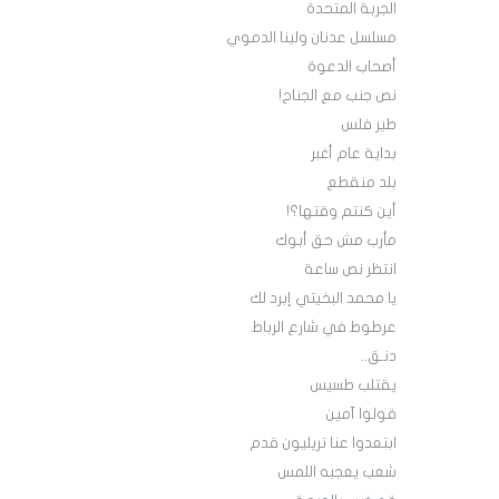
الجربة المتحدة
مسلسل عدنان ولينا الدموي
أصحاب الدعوة
نص جنب مع الجناح!
طير فلس
بداية عام أغبر
بلد منقطع
أين كنتم وقتها؟!
مأرب مش حق أبوك
انتظر نص ساعة
يا محمد البخيتي إبرد لك
عرطوط في شارع الرباط
دنـق..
يقتلب طسيس
قولوا آمين
ابتعدوا عنا تريليون قدم
شعب يعجبه اللمس