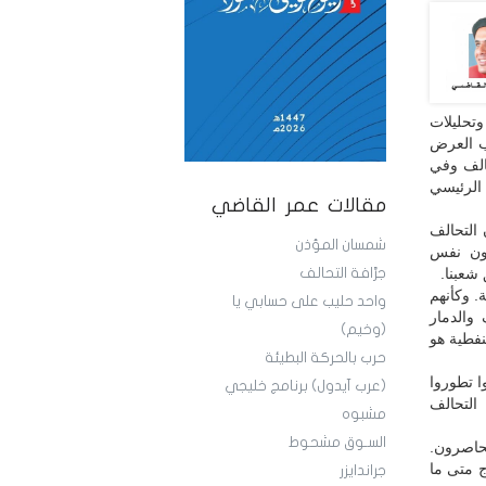
تحليلات
ب العرض
الف وفي
الرئيسي
مقالات عمر القاضي
 التحالف
شمسان المؤذن
دون نفس
شعبنا.
جرَّافة التحالف
. وكأنهم
واحد حليب على حسابي يا
والدمار
(وخيم)
نفطية هو
حرب بالحركة البطيئة
ا تطوروا
(عرب آيدول) برنامج خليجي
التحالف
مشبوه
السـوق مشحوط
حاصرون.
ج متى ما
جراندايزر