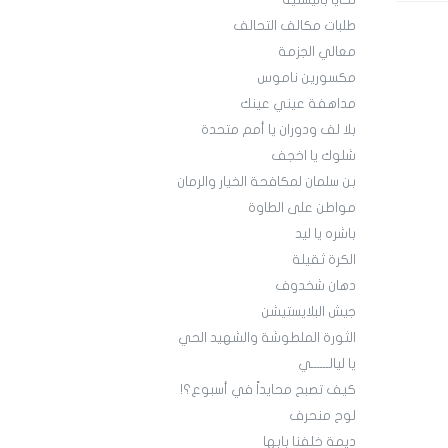
تحايا باليستية
طلبات مكالف التحالف
معالي الجزمة
مكسورين ناموس
مداهفة عيني عينك
بلا لف ودوران يا أمم متحدة
شلوك يا اخجف
بن سلمان لمكافحة الخيار والرمان
مواطن على الطاوة
باشره يا ليد
الكرة ثقيلة
دهان شخدوف
جيش البلايستيشن
الثورة الملطوشة والشهيد الحي
يا ليالــــــي
كيف تصبح محايداً في أسبوع؟!
لوح منحرف
ديمة خلفنا بابها