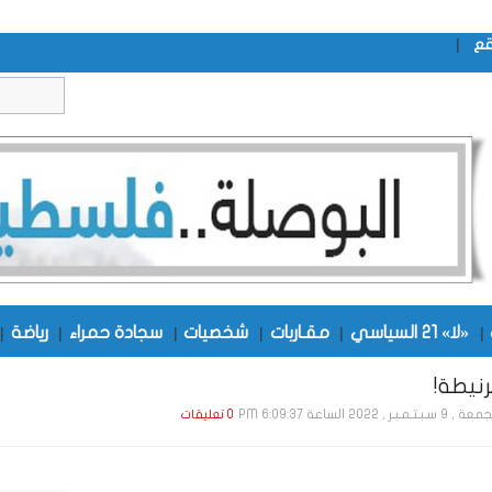
|
قع
|
«لا» 21 السياسي
|
مقـاربات
|
شخصيات
|
سجادة حمراء
|
رياضة
|
رنيطة!
 سـبـتـمـبـر , 2022 الساعة 6:09:37 PM
0 تعليقات