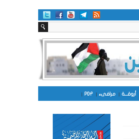
أروقـــة
|
مرافىء
|
PDF
|