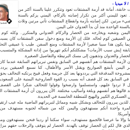
لا ميديا -
خانقة، أمانة قد أزمة المشتقات تعود وتتكرر علينا بالسنة أكثر من
 تعود لليمني أكثر من تكرار إصابته بالزكام، اليمني يزكم بالسنة
يء مرتين. لكن إصابته بأزمة وانقطاع المشتقات تأتي مرتين وثلاث
السنة الواحدة منذ أن بدأ العدوان على اليمن.
ليمن وشعبه ويخارجه من الحصار والزكام العدواني والمتكرر.. وكله كوم و
ض العميقين كوم لحاله. قلك إن الأزمة ومنع دخول سفن المشتقات كان بسب
ما يكون هذا سببا صغيرا لأزمة المشتقات ومنع السفن. طيب يا عميقي التح
ابقة إيش سبب الأزمات؟ مشكلتكم أنكم تتهربوا من إدانة المشكلة والمتسبب 
الحصار والعدوان وتذهبون إلى مسك البرنيطة والتفاصيل الصغيرة.
آن لأزمة المشتقات هم أنفسهم في السابق ونفس تبريراتهم السابقة عندما كان
اليمن بأبشع الصواريخ ويقتل الأسر والأطفال، كنا نسمع العميقين يرد
مشروخة المدقدقة التي يرددونها بعد كل جريمة وفعل قبيح يرتكبه التحالف بحق 
 في السابق بعد كل قصف أنه بسبب رد القوة الصاروخية اليمنية على السعودية
ل لا تردوا عليهم، واستسلموا وارضخوا وقولوا للتحالف شكرا على القصف 
د قالوها هم أنفسهم وبلغة وأساليب مختلفة. الآن يبررون أن أزمة المشتقات ال
العسكري الكبير والبهيج للمنطقة الخامسة في الحديدة.
 للذين يبررون للتحالف وبشكل شبيه ومماثل لتبريراتهم الماضية مله عيب ارتقو
 لمرة واحدة أنكم مستهدفون واليمن كله من شماله لجنوبه مستهدف من 
أمريكا.
 وإلا ما عرضنا فالجميع مستهدف، سواء سكتنا أو ردينا فنحن مستهدفون وم
لذي قال لكم إن الحصار توقف بالهدنة. الحصار لم يتوقف والرحلات حقهم مزا