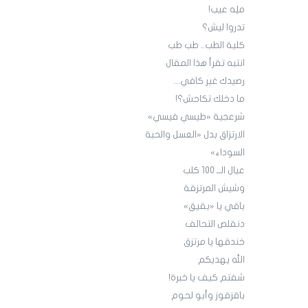
ملِه عيب!
تدروا ليش؟
كلية الطب.. طب طب
انتبه تقرأ هذا المقال
رصيدك غير كافي...
ما دخلك تكاحش؟!
شرعجية «طيسي فيسي»
الارتزاق بدل «العسل والحبة
السوداء»
عيال الــ 100 كلب
وشيش المرتزقة
باقي يا «بقيق»
دنقلص التحالف
خندقها يا مرتزق
الله يهديكم
شفتم كيف يا خبرة!
باقزقوز وأبو لحوم