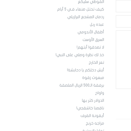
القوطي سليكع
كيف تحتل صنعاء فـي 5 أيام
ردمان المشجع البرازيلي
عبده ربل
أطفال الأندومي
السرق الأوست
لا تصدقوا أبتهم!
خذ لك نظرة وصلي على النبي!
تعز الخارج
أيش دخلكم يا دحابشة!
مبعوث زقوة
برفقة الـ500 الريال الملصقة
واواح
الدولار كثر بها
ناقصنا خاشقجي!
أيقونة القرف
مزاجه خرنج