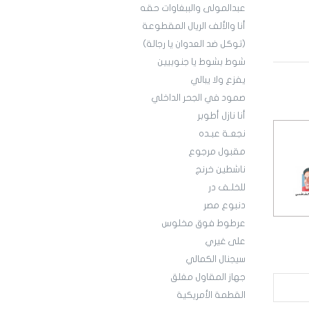
عبدالمولى والببغاوات حقه
أنا والألف الريال المقطوعة
(توكل ضد العدوان يا رجالة)
شوط بشوط يا جنوبيين
يفزع ولا يبالي
صمود في الجحر الداخلي
أنا نازل أطوبر
نجعـة عبـده
مقبول مرجوع
ناشطين خرنج
للخلـف در
دنبوع مصر
عرطوط فوق مخلوس
على غيري
سيجنال الكمالي
جهاز المقاول مغلق
القطمة الأمريكية