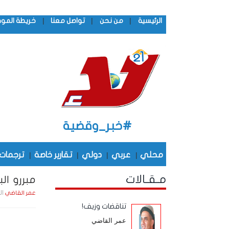
|
|
|
الرئيسية
من نحن
تواصل معنا
خريطة المو
#خبر_وقضية
محلي
|
عربي
|
دولي
|
تقارير خاصة
|
ترجمات
مـقـالات
مبررو الب
الجمعة , 9
عمر القاضي
تناقضات وزيف!
عمر القاضي