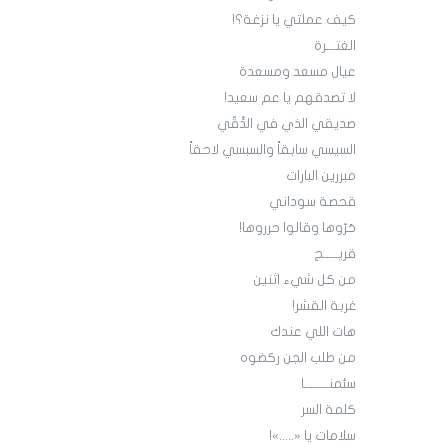
كيف عملتي يا نزغة؟!
الغتـــرة
عيال مسعد ومسعدة
لا تصدقهم يا عم سعيد!
صديقي الذي في الدُّقّي
السيسي سابقاً والسبسي لاحقاً
مبررين البارات
قحصة سوداني
حَرّوها وقالوا حرروها!
قريـــــح
من كل شيء اثنين
غربة القشر!
هات اللي عندك
من طلب الجن ركضوه
سئمنــــــــا
كلمة السر
سلامات يا «.....»!