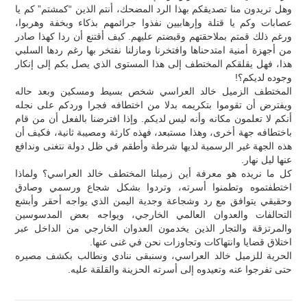
وهل تريدون منا تصديقكم بهذا الرد المضحك، أنتم الذين “كمشتم” كم يا
عصابات وكم يا قتلة وإرهابيين نفذوا جرائمهم بذكاء وبخفة وهربوا،
ورغم ذلك قمتم بملاحقتهم وقبضتم عليهم. كيف أقتنع أن ردا كهذا صادر
من أجهزة أمنية امتدحناها وافتخرنا ومازلنا نفتخر بها رغم ردها السلبي
هذا، فهل يقلقكم المختطف إلى هذا المستوى الذي يصل بكم إلى إنكار
وجوده لديكم؟!
المختطف الزميل خالد العراسي شخص بسيط ومسكين وبعد حاله
ويفترض أن تقوموا بتكريمه بدلا من اختطافه فجرا وردكم على نجله
أنكم لا تعلمون مكانه وأنه ليس لديكم. وإذا افترضنا بالفعل أن من قام
باختطافه جهة أخرى، وهذا مستبعد، فهذه كارثة ومصيبة ثانية، فكيف أن
هذه الجهة غير الرسمية لديها شرطة وأطقم في ظل دولة نتغنى وندافع
عنها ليل نهار.
كل ما نريده هو معرفة أين زميلنا المختطف خالد العراسي؟ ولماذا
اختطفتموه وتطمنوا أسرته، وتردوا بشكل شجاع ورسمي وصادق
وحقيقي يتوافق مع رد وشجاعة وجدية اليمن الذي يواجه أحقر وأبشع
التحالفات والعدوان العالمي الخارجي، ويواجه بعض المدسوسين
والمرتزقة والتجار الذين يخدمون العدوان الخارجي من الداخل عبر
اختلاق قضايا وانتهاكات وتجاوزات نحن في غنى عنها.
الحرية للزميل خالد العراسي، وسنبقى ننادي ونطالب بكشف مصيره
حتى تفرجوا عنه وتعيدوه إلى أسرته الحزينة والقلقة عليه.