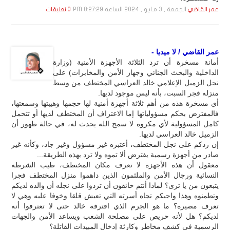
الجمعة , 3 مـايـو , 2024 الساعة 8:27:29 PM
عمر القاضي
0 تعليقات
عمر القاضي / لا ميديا -
أمانة مسخرة أن ترد الثلاثة الأجهزة الأمنية (وزارة
الداخلية والبحث الجنائي وجهاز الأمن والمخابرات) على
نجل الزميل الإعلامي خالد العراسي المختطف من وسط
منزله فجر السبت، بأنه ليس موجود لديها.
أي مسخرة هذه من أهم ثلاثة أجهزة أمنية لها حجمها وهيبتها وسمعتها،
فالمفترض بحكم مسؤولياتها إما الاعتراف أن المختطف لديها أو تتحمل
كامل المسؤولية لأي مكروه لا سمح الله يحدث له، في حالة ظهور أن
الزميل خالد العراسي لديها.
إن ردكم على نجل المختطف، أعتبره غير مسؤول وغير جاد، وكأنه غير
صادر من أجهزة رسمية يفترض ألا تموه ولا ترد بهذه الطريقة...
معقول أن هذه الأجهزة لا تعرف مكان المختطف، طيب الشرطه
النسائية ورجال الأمن والملثمون الذين داهموا منزل المختطف فجرا
يتبعون من يا ترى؟ لماذا أنتم خائفون أن تردوا على نجله أن والده لديكم
وتطمنوه وهذا واجبكم تجاه أسرته التي تعيش قلقا وخوفا عليه وهي لا
تعرف مصيره؟ ما هو الجرم الذي اقترفه خالد حتى لا تعترفوا أنه
لديكم؟ هل لأنه حريص على مصلحة الشعب ويساعد الأمن والجهات
الرسمية في كشف مخاطر وكارثة إدخال المبيدات القاتلة؟