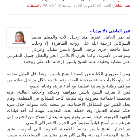
الأحد , 23 أكـتـوبـر , 2022 الساعة 8:54:12 PM
عمر القاضي
0 تعليقات
عمر القاضي / لا ميديا -
لم يمر العامان تقريباً منذ رحيل الأب والمعلم محمد
الشوكاني (رحمة الله على روحه الطاهرة)، إلا وحلت
علينا فاجعة أخرى برحيل الشيخ ياسين مقبل. وعزائي
ومواساتي لأسرته، وكما نعزي الإعلامي الحر والبطل جميل المقرمي
على مصابه وفقيده عمه الشيخ ياسين (رحمة الله على روحه).
ومن الضروري الكتابة عن الفقيد الشيخ ياسين، وهذا أقل القليل نقدمه
له، ولو بكلمات مليئة بوحشة الفقد، وعما قدمه خلال مراحل حياته من
مواقف وطنية وإنسانية عظيمة مع أبناء قريته وتجاه الجميع.
لمن لا يعرف الشيخ ياسين بمواقفه وحنكته وأخلاقه العالية، فإنه
شخصية اجتماعية معروفة وله مكانته كأحد المشائخ في المنطقة، وقام
بحل الكثير من المشاكل الاجتماعية. تم سجنه ثلاث سنوات خلال فترة
حكم النظام العميل، وقد قضاها تحت التعذيب، بتهمة أنه أحد قيادات
الجبهة القومية، حيث استمر يقوم بمهمة إيصال السلاح من الجنوب إلى
شرعب، ثم أصبح قيادياً تنظيمياً في الحزب الاشتراكي اليمني.
تم اختيار الشيخ ياسين رئيساً للجمعية التعاونية التي أسهمت بشق
طريق الهجمة - الزريقة، والتي كان شقها يعتبر من المستحيلات، بسبب