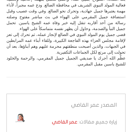
فعالية المولد النبوي الشريف في محافظة الضالع. ودع عمه مجبراً، لأداء
مهمة يعتبرها جميل جهادية، وتحرك نحو الضالع. وفي وقت عصيب وقبل
استضافة جميل المقرمي على الهواء في بث مباشر مفتوح وصلته
رسالة من أحد أقاربه تنقل إليه خبر وفاة عمه الشيخ ياسين. تحمل
جميل النبأ والصدمة، وحاول أن يظهر نفسه متماسكاً على الهواء.
قضى جميل يوم المولد النبوي في الضالع لإنجاز عمله، ثم تحرك إلى تعز
لإقامة مجلس العزاء بهذه الفاجعة الكبيرة، وللقاء أبناء عمه المرابطين
في الجبهات، والذين أصبحت منطقتهم محرمة عليهم وهم أبناؤها، بعد أن
تحولت إلى مرتع لكل الجماعات التكفيرية.
عظّم الله أجرك يا صديقي الجميل جميل المقرمي، والرحمة والخلود
للشيخ ياسين مقبل المقرمي.
المصدر
عمر القاضي
زيارة جميع مقالات:
عمر القاضي