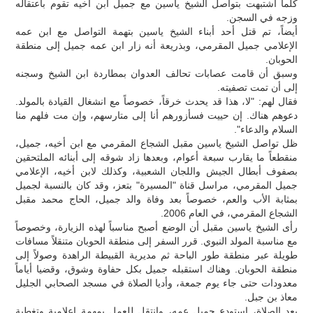
كلما اشتبهت بتواصل الشيخ ياسين مع جميل ابن أخيه تقوم باعتقاله
وزجه في السجن.
أيضاً، تم قتل أحد أبناء الشيخ ياسين بتهمة التواصل مع ابن عمه
الإعلامي جميل المقرمي، وبذريعة أنه زار ابن عمه جميل إلى منطقة
الحوبان.
وسبق أن قامت عصابات تحالف العدوان بمطاردة ابن الشيخ وسجنه
إلى أن تمت تصفيته.
فقال لهم: "لا، هذا قد يحدث خرقاً، خصوصاً مع انشغال القيادة بالمولد.
دعوهم هناك. إن حييت فسأزورهم أنا إلى متارسهم، وإن مت فلهم منا
السلام والدعاء".
ظل تواصل الشيخ ياسين مقبل الشجاع المقرمي مع ابن أخيه، جميل،
منقطعاً ما يقارب سبعة أعوام، وبعدها زاد شوقه إلى أبنائه الملتحقين
بصفوف أبطال الجيش واللجان الشعبية، وكذلك لابن أخيه، الإعلامي
جميل المقرمي، مراسل قناة "المسيرة" بتعز، وقد كان بالنسبة لجميل
بمثابة الأب والعم، خصوصاً بعد وفاة والد جميل، الحاج محمد مقبل
الشجاع المقرمي، في العام 2006.
رأى الشيخ ياسين مقبل أن الوضع أصبح مناسباً لهذه الزيارة، وخصوصاً
مع مناسبة المولد النبوي. قرر السفر إلى منطقة الحوبان متنقلاً مسافات
طويلة عبر منطقة طور الباحة ثم مديرية القبيطة الراهدة وصولاً إلى
منطقة الحوبان. وهناك استقبله جميل بكل حفاوة وشوق، وقضيا أياماً
معدودات حتى جاء يوم جمعة، وأديا الصلاة في مسجد الصحابي الجليل
معاذ بن جبل.
بعد الصلاة، استودع جميل عمه، وانتقل للعمل بمهمة إعلامية وتغطية