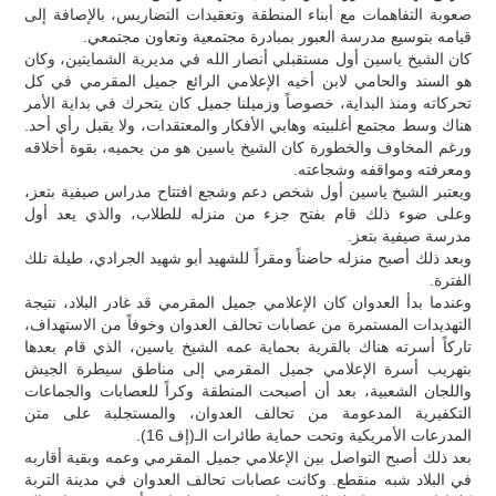
صعوبة التفاهمات مع أبناء المنطقة وتعقيدات التضاريس، بالإصافة إلى
قيامه بتوسيع مدرسة العبور بمبادرة مجتمعية وتعاون مجتمعي.
كان الشيخ ياسين أول مستقبلي أنصار الله في مديرية الشمايتين، وكان
هو السند والحامي لابن أخيه الإعلامي الرائع جميل المقرمي في كل
تحركاته ومنذ البداية، خصوصاً وزميلنا جميل كان يتحرك في بداية الأمر
هناك وسط مجتمع أغلبيته وهابي الأفكار والمعتقدات، ولا يقبل رأي أحد.
ورغم المخاوف والخطورة كان الشيخ ياسين هو من يحميه، بقوة أخلاقه
ومعرفته ومواقفه وشجاعته.
ويعتبر الشيخ ياسين أول شخص دعم وشجع افتتاح مدراس صيفية بتعز،
وعلى ضوء ذلك قام بفتح جزء من منزله للطلاب، والذي يعد أول
مدرسة صيفية بتعز.
وبعد ذلك أصبح منزله حاضناً ومقراً للشهيد أبو شهيد الجرادي، طيلة تلك
الفترة.
وعندما بدأ العدوان كان الإعلامي جميل المقرمي قد غادر البلاد، نتيجة
التهديدات المستمرة من عصابات تحالف العدوان وخوفاً من الاستهداف،
تاركاً أسرته هناك بالقرية بحماية عمه الشيخ ياسين، الذي قام بعدها
بتهريب أسرة الإعلامي جميل المقرمي إلى مناطق سيطرة الجيش
واللجان الشعبية، بعد أن أصبحت المنطقة وكراً للعصابات والجماعات
التكفيرية المدعومة من تحالف العدوان، والمستجلبة على متن
المدرعات الأمريكية وتحت حماية طائرات الـ(إف 16).
بعد ذلك أصبح التواصل بين الإعلامي جميل المقرمي وعمه وبقية أقاربه
في البلاد شبه منقطع. وكانت عصابات تحالف العدوان في مدينة التربة