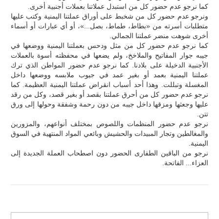
كما نرجو عدم حضور كل من استبدل عملاتنا بعملات أجنبية أخرى.
ونرجو عدم حضور كل من شخبط على أوراق عملتنا اليمنية وكتب عليها
متطلبات أسرته من «بطاط، طماط، بصل...»، أو أي عبارات أو أسماء
أخرى شوهت منضر عملتنا الجمالي.
كما نرجو عدم حضور كل من مثل ودحس بعملتنا اليمنية ووضعها في
جيبه جوار المفاتيح والملاخخ، ولم يضعها في محفظته أسوة بالعملات
الأجنبية الدخيلة على بلادنا. كما نرجو عدم حضور المواطن الذي ترك
عملتنا اليمنية بعمد أو بغير عمد في جيوب ملابسه ووضعها داخل
المغسلة وتبللت. وهذا أحد أسباب انقراض عملتنا اليمنية العظيمة. كما
نرجو عدم حضور كل من أحرق عملتنا بقصد أو بغير قصد، وكل من رقد
عليها وجعثها ومزقها داخل جيبه من دون رحمة وشفقة وحولها إلى ورق
تتن.
نرجو عدم حضور المنظمات واللصوص بمختلف أنواعهم، والمزورين
والمغالطين وتجار المبيدات والحشيش وبائعي المواد المنتهية في السوق
اليمنية.
نرجو من الباقين الطفارى الحضور دون اصطحاب العملة الجديدة إلى
العزاء... الفاتحة.