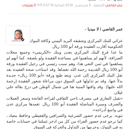
الجمعة , 6 سـبـتـمـبـر , 2019 الساعة 6:57:18 PM
عمر القاضي
0 تعليقات
عمر القاضي / لا ميديا -
عزائي للبنك المركزي وشقيقه البريد اليمني وكافة البنوك
الحكومية أقارب الفقيدة ورقة أبو 100 ريال.
ما عدا فرع البنك المركزي بعدن وبنك «الكريمي» وجميع محلات
الصرافة، لأنهم لم يساهموا في مساعدة الفقيدة ولو بلصقة. كما أنهم لم
يساهموا في ثمن النعي هذا، وهم سبب رئيسي في رحيل الفقيدة ورقة
أبو 100 ريال القديمة رحمة الله تغشاها. وقد استاءت صحة الفقيدة بعد
نقل البنك المركزي إلى عدن. وبعد طبع ورقة «أبو 100 ريال» جديدة
بدلاً عنها، وقد تم تداولها في السوق دون مراعاة شعور الفقيدة (رحمة
الله عليها). وقد وافتها المنية هنا في شمال الوطن في درج بقالة علي
غيلان.
«تقبل التعازي في مصرف ناجي الثقافي لقراءة الفاتحة وسعر العملات
والصرف وسيرة المناضلة الفقيدة أبو 100 ريال. تغمدها مركزي عدن
في واسع أدراجه».
تنويه: يرجى عدم حضور الشرعية والصرافين والقعيطي وحافظ معياد.،
كما نرجو عدم حضور العزاء من كل من ادخر عملتنا في حسابات خاصة
به في البنوك، وحرمها من التداول والحركة في السوق.