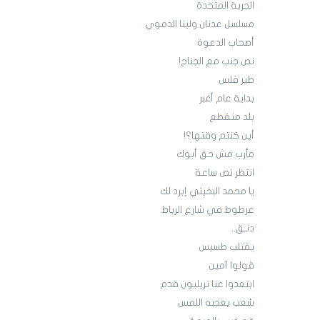
الجربة المتحدة
مسلسل عدنان ولينا الدموي
أصحاب الدعوة
نص جنب مع الجناح!
طير فلس
بداية عام أغبر
بلد منقطع
أين كنتم وقتها؟!
مأرب مش حق أبوك
انتظر نص ساعة
يا محمد البخيتي إبرد لك
عرطوط في شارع الرباط
دنـق..
يقتلب طسيس
قولوا آمين
ابتعدوا عنا تريليون قدم
شعب يعجبه اللمس