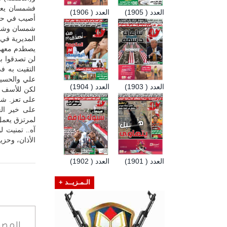
فشمسان يعرف
العدد ( 1905)
العدد ( 1906)
أصيب في حاد
شمسان وشخص 
المديرية في 
يصطدم معهم 
لن تصدقوا ب
التقيت به ف
علي والحسين
العدد ( 1903)
العدد ( 1904)
لكن للأسف ل
على تعز. شم
على خير الع
لمرتزق يعمل 
آه.. تمنيت ل
الأذان، وحزي
العدد ( 1901)
العدد ( 1902)
الـمـزيــد +
المصد