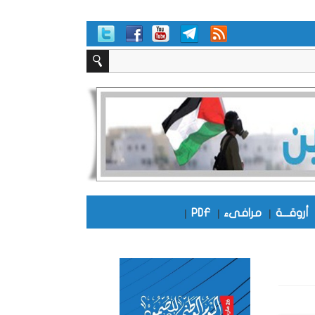
أروقـــة
|
مرافىء
|
PDF
|