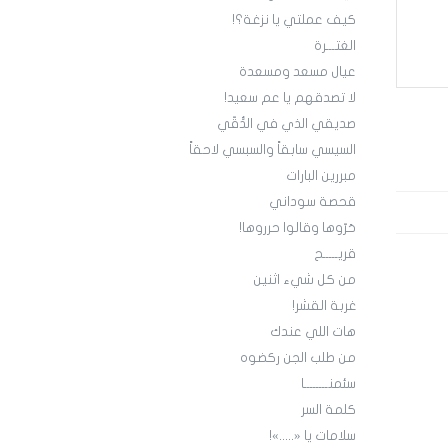
كيف عملتي يا نزغة؟!
الغتـــرة
عيال مسعد ومسعدة
لا تصدقهم يا عم سعيد!
صديقي الذي في الدُّقّي
السيسي سابقاً والسبسي لاحقاً
مبررين البارات
قحصة سوداني
حَرّوها وقالوا حرروها!
قريـــــح
من كل شيء اثنين
غربة القشر!
هات اللي عندك
من طلب الجن ركضوه
سئمنــــــــا
كلمة السر
سلامات يا «.....»!