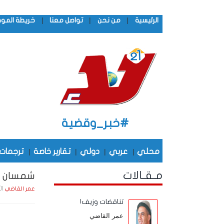
|
|
|
الرئيسية
من نحن
تواصل معنا
خريطة المو
#خبر_وقضية
محلي
|
عربي
|
دولي
|
تقارير خاصة
|
ترجمات
مـقـالات
شمسان ا
الأحد , 11 ديـ
عمر القاضي
تناقضات وزيف!
عمر القاضي