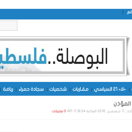
|
قع
|
«لا» 21 السياسي
|
مقـاربات
|
شخصيات
|
سجادة حمراء
|
رياضة
|
لمؤذن
سـمـبـر , 2016 الساعة 11:18:34 AM
0 تعليقات