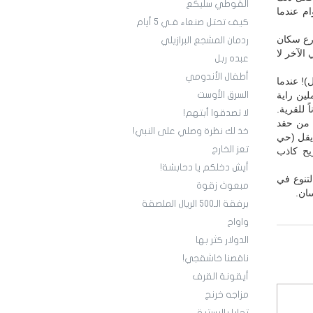
القوطي سليكع
م عندما
كيف تحتل صنعاء فـي 5 أيام
رع سكان
ردمان المشجع البرازيلي
الآخر لا
عبده ربل
أطفال الأندومي
)! عندما
لين راية
السرق الأوست
 للقرية.
لا تصدقوا أبتهم!
 من حقد
خذ لك نظرة وصلي على النبي!
 يقل (حي
تعز الخارج
يح كاذب
أيش دخلكم يا دحابشة!
لتنوع في
مبعوث زقوة
ان.
برفقة الـ500 الريال الملصقة
واواح
الدولار كثر بها
ناقصنا خاشقجي!
أيقونة القرف
مزاجه خرنج