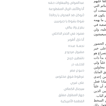
اً عليهم
عبدالمولى والببغاوات حقه
ائم التي
أنا والألف الريال المقطوعة
 سمعت أن
يكون قد
(توكل ضد العدوان يا رجالة)
 ما يهمه
شوط بشوط يا جنوبيين
صعبة في
يفزع ولا يبالي
ليه، ولن
صمود في الجحر الداخلي
 سيعيشون
أنا نازل أطوبر
 الحضور
نجعـة عبـده
على خير
مقبول مرجوع
لصراع هو
 بدأ ذات
ناشطين خرنج
لياً ولي
للخلـف در
محاولين
دنبوع مصر
ق المايك
من إحدى
عرطوط فوق مخلوس
ماذا فعل
على غيري
ن علياً
سيجنال الكمالي
ين الذين
جهاز المقاول مغلق
م الباب.
م السخط
القطمة الأمريكية
فعل دلك