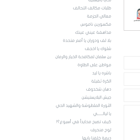
تحايا باليستية
طلبات مكالف التحالف
معالي الجزمة
مكسورين ناموس
مداهفة عيني عينك
بلا لف ودوران يا أمم متحدة
شلوك يا اخجف
بن سلمان لمكافحة الخيار والرمان
مواطن على الطاوة
باشره يا ليد
الكرة ثقيلة
دهان شخدوف
جيش البلايستيشن
الثورة الملطوشة والشهيد الحي
يا ليالــــــي
كيف تصبح محايداً في أسبوع؟!
لوح منحرف
ديمة خلفنا بابها