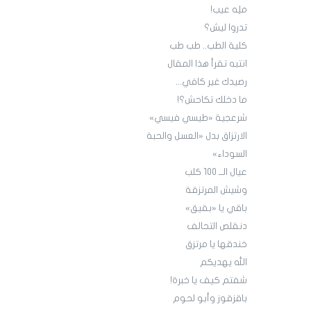
ملِه عيب!
تدروا ليش؟
كلية الطب.. طب طب
انتبه تقرأ هذا المقال
رصيدك غير كافي...
ما دخلك تكاحش؟!
شرعجية «طيسي فيسي»
الارتزاق بدل «العسل والحبة
السوداء»
عيال الــ 100 كلب
وشيش المرتزقة
باقي يا «بقيق»
دنقلص التحالف
خندقها يا مرتزق
الله يهديكم
شفتم كيف يا خبرة!
باقزقوز وأبو لحوم