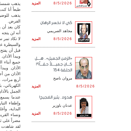
8/5/2026
المزيد
يذهب شمسان 
طبعاً أنا كن
يذهب للوضوء
الفرض.
كي لا نخسر الرهان
كان بعد أن 
مجاهد الصريمي
أنه لن يتجه 
لا تكاد تمر 
8/5/2026
المزيد
والسيطرة على
قبل أن يفتح
ويبدأ الأذان.
«الزمن الجميل».. هـــل
جميع أبناء 
كـــان جميــــلاً حقـــاً؟!
الأذان. ويبد
الحلقة 154
الأذان من أ
مروان ناصح
أربع مرات، مت
الكهربائي، ب
8/5/2026
المزيد
الجمل بالأذان
عندما يسمع 
هدوءٌ.. يثير الضجيج!
وإطفاء التي
عدنان باوزير
البداية، وأغ
8/5/2026
المزيد
ونساء القري
مضراً على ثق
لقد شاهدت ش