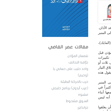
 الأذان.
ى المنبر
المايك)،
مقالات عمر القاضي
ؤذن قبل
شمسان المؤذن
 تكبيرات
 ثلاث أو
جرَّافة التحالف
اق التيار
واحد حليب على حسابي يا
يقول هذه
(وخيم)
حرب بالحركة البطيئة
 المنبر
يراً في
(عرب آيدول) برنامج خليجي
ها أبناء
مشبوه
 أنه ليس
السـوق مشحوط
 يغلقوا
جراندايزر