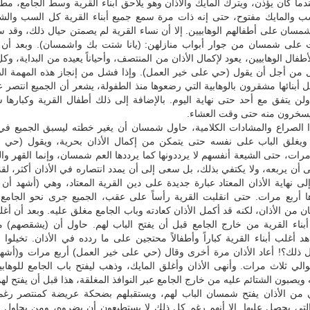
عندما كان يؤذن، ويترك المايك والأذان وهو يلاحق أبناء القرية وسط الجامع، مطلق
سب والمايك مفتوح، حتى إنه ذات مرة سمع جميع أبناء القرية كل السب والشت
شمسان على أطفالهم الوهابيين. إلا أن نساء القرية لم يصمتن حيال ذلك، وقد
ت على شمسان من جوار أبواب منازلهن: (يانا شتت بك واشمسان). وبعد أن 
فال الوهابيين، يعود لإكمال الأذان من المنتصف، وأحياناً يعيده من البداية، وكل
ل من أجل أن يقول (حي على خير العمل). وإذا فشل من إنجاز هذه المهمة ال
ل أبنائها مشقرون بالوهابية التي رضعوها منذ الطفولة، يشعر أن الجميع انتصر ع
ولن يتفق مع أحد حتى نهاية اليوم. بالإضافة إلى ذلك أطفال القرية وكبارها
سيسخرون منه حتى وقت العشاء.
الصراع والمشادات الكلامية، حاول شمسان أن يغير خطته ليسبق الجميع في
 ويغلق الباب على نفسه حتى يتمكن من إكمال الأذان بحرية، ويقول (حي 
مرات، حتى الشيعة أنفسهم لا يرددونها كما يرددها العم شمسان، وإنما القهر وا
 أن يربعه، ولا يكتفي بذلك، بل سعى إلى أن يمدد انتصاره في الأذان أكثر، لقد
 نهاية الأذان المعتاد عبارة جديدة على دين القرية المعتاد، وهي (أشهد أن ع
ها أربع مرات. حتى انقلبت القرية رأساً على عقب، الجميع جرى نحو الجامع 
من الأذان، لكنه قد أكمل الأذان كعادته وباب الجامع مغلق عليه. وبعد أن أغل
ناء القرية من خارج الجامع قبل أن يفتح الباب لهم. حاول أن (يشقصهم) 
هد أغلب أبناء القرية كباراً وأطفالاً محتجين على ما ردده في الأذان. تخيلوا 
ذلك؟! أعاد الأذان مرة أخرى وقال (حي على خير العمل) أربع مرات و(أشهد أ
الي ثلاث مرات. وأنهى الأذان وأغلق المايك، وذهب ليفتح باب الجامع للوهابي
ه ويصبون الشتائم عليه من خارج الجامع عبر النوافذ المغلقة، هذا قبل أن يفتح له
ي من الأذان يفتح شمسان الباب لهم، ويستقبلهم بضحكة عريضة كمنتصر رغ
التي يحصل عليها. إلا أنهم رغم كل ذلك لا يستطيعون أن يضروه، ومن يحاول 