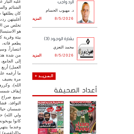
عليه التيار 
الرد واجب
الشتائم وال
د. مهيوب الحسام
كان يطلقها 
8/5/2026
المزيد
أغلبيتهن رد
تخلص من الأط
هو الاستبسا
بيئة وقرية ك
بشارة الوجود (3)
يطعم قاته، 
محمد التعزي
انتصاراً، و
من شدة هذا 
8/5/2026
المزيد
إلى الجامع،
العمل) أربع 
ما أرغمه على
الـمـزيــد +
مرة يضيف إلى
الله)، وكرر
أعداد الصحيفة
إيقاف شمسان 
سمع صراخ أب
النوافذ، فشا
شمسان حيال 
ولي الله) حو
كانوا يوبخون
وعندما ينته
و(الدلقصة) 