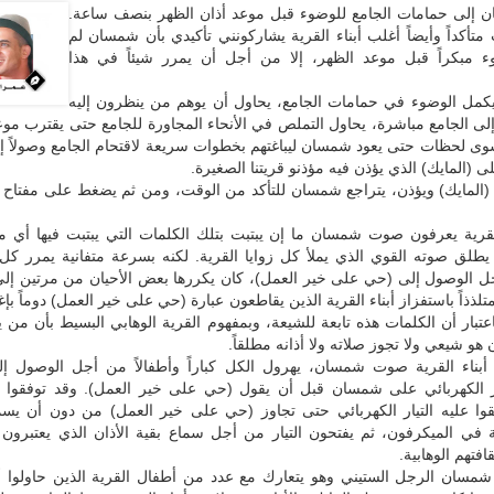
إلى حمامات الجامع للوضوء قبل موعد أذان الظهر بنصف ساعة.
ت متأكداً وأيضاً أغلب أبناء القرية يشاركونني تأكيدي بأن شمسان لم
 مبكراً قبل موعد الظهر، إلا من أجل أن يمرر شيئاً في هذا
يكمل الوضوء في حمامات الجامع، يحاول أن يوهم من ينظرون إليه
إلى الجامع مباشرة، يحاول التملص في الأنحاء المجاورة للجامع حتى يقترب موعد
سوى لحظات حتى يعود شمسان ليباغتهم بخطوات سريعة لاقتحام الجامع وصولاً إل
 (المايك) الذي يؤذن فيه مؤذنو قريتنا الصغيرة.
 (المايك) ويؤذن، يتراجع شمسان للتأكد من الوقت، ومن ثم يضغط على مفتاح (
القرية يعرفون صوت شمسان ما إن يبتبت بتلك الكلمات التي يبتبت فيها أي م
أ يطلق صوته القوي الذي يملأ كل زوايا القرية. لكنه بسرعة متفانية يمرر كل
جل الوصول إلى (حي على خير العمل)، كان يكررها بعض الأحيان من مرتين إلى
لذذاً باستفزاز أبناء القرية الذين يقاطعون عبارة (حي على خير العمل) دوماً بإغل
اعتبار أن الكلمات هذه تابعة للشيعة، وبمفهوم القرية الوهابي البسيط بأن من 
 هو شيعي ولا تجوز صلاته ولا أذانه مطلقاً.
أبناء القرية صوت شمسان، يهرول الكل كباراً وأطفالاً من أجل الوصول إلى
ار الكهربائي على شمسان قبل أن يقول (حي على خير العمل). وقد توفقوا كث
لقوا عليه التيار الكهربائي حتى تجاوز (حي على خير العمل) من دون أن يسمع
ة في الميكرفون، ثم يفتحون التيار من أجل سماع بقية الأذان الذي يعتبرون
افتهم الوهابية.
مسان الرجل الستيني وهو يتعارك مع عدد من أطفال القرية الذين حاولوا أن