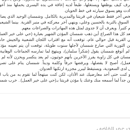
 كيف يوظفها ويستغلها، طبعاً لديه إعاقة في يده اليسرى يحملها منذ أعوا
ث وهو يسوق سيارته في خط الحوبان.
آخر فقط شيعيان في قريتنا والمديرية بالكامل. وشمسان الوحيد الذي يصا
السوق بالتربة بالحسين وعلي، وينهي آخر معركته في منبر القرية. بينما الشيعي 
كثيراً. ويعرف أن لا جدوى لمثل هذه المهاترات والصراعات معهم.
عد كل هذا الصراع أين ذهب شمسان المؤذن الشهير بعبارة (حي على خير العمل
ي القرية قبل حوالي عام، توقعت أنه مع اقتراب اللجان الشعبية والجيش حام
 الثورية التي صارع شمسان لأجلها سنوت طويلة، توقعت أن يتم تعيينه مؤذناً
م أتوقع شمسان يقول (شكراً سلمان)، ويبتهج لما تمارسه الجماعات الوهابية
سان في كل زاوية يفرز الآخرين بأنهم حوثيون، لم يعد ينكسر ويحزن لأنه لم
مل)، أصبح لا يفضلها، ويرفضها حرفاً وكلمة وديناً. شمسان ينام على تصر
لدى السعودية، ويستيقظ ليبرر مجزرة ارتكبها العدوان.
و كنت حتى أحد معارضيك عند الأذان، لكن كنت مبتهجاً لما تقوم به من باب ا
ن جداً لما أسمعه منك وعنك يا مؤذن قريتنا بـ(حي على خير العمل).. خرب شمس
ر
عمر القاضي