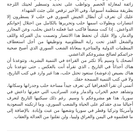
زائفة لمغازلة الخصم وتواظب على تحديد وتسطير لحيتك اللزجة
بطريقة منتظمة أسبوعياً، وفي الأخير ترقص على جثث الشهداء.
عليك أن تعرف أن أبطال الجيش السوري في حلب لا يسطرون إلا
انتصارات وبطولات اسمها حلب وتحريرها بالكامل من احتلال إخوانكم
الدواعش.. إذا كنت منصفاً فاكتب عما فعلته داعش بحلب، وعن المجازر
والدمار، وإلا عليك أن تحفظ هذا الانتصار وتصمت بدل الفبركة واللف
والشغل القذر تحت راية المظلومية وتوظيفها من أجل استعطاف
المنظمات الدولية والمتاجرة بمعاناة الشعب السوري الذي أصبح ضحية
جرائمكم لصالح مشروعكم الداعشي.
أنصحك يا وسيم بألا تكثر من القراءة في التنمية البشرية، وتتوعدنا أن
هناك أحداثاً في التاريخ ـ الذي تقرأه أنت بالعكس ـ حتى تتوعدنا بأن
هناك بصيص (دعوشة) ستعود تحتل حلب، هذا غير وارد في كتب التاريخ،
ولا في كتب التنمية السمجة حقك.
أتمنى أن تقرأ الجغرافيا كي تعرف جيداً مساحة حلب وجدرانها وسكانها،
وتشاهد حجم الخراب والدمار وعدد السراديب التي حفرتها داعش في
سوريا، هذا هو مشروعكم يا وسيم. رغم ذلك سيكتبها التاريخ لتعرف
أجيالنا مدى حقدكم على الحياة والشعب السوري، وما ارتكبته السعودية
وأمريكا وتركيا وقطر في سوريا وشعبها من عبث وإبادة. بالإضافة إلى
ما فعلتموه في اليمن والعراق وليبيا، ولن تفلتوا من العدالة والعقاب.