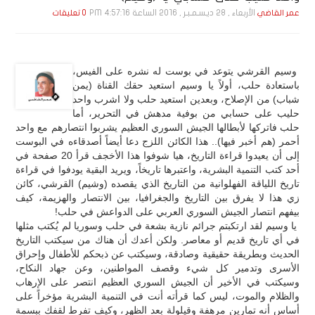
الأربعاء , 28 ديـسـمـبـر , 2016 الساعة 4:57:16 PM
عمر القاضي
0 تعليقات
وسيم القرشي يتوعد في بوست له نشره على الفيس،
باستعادة حلب، أولاً يا وسيم استعيد حقك القناة (يمن
شباب) من الإصلاح، وبعدين استعيد حلب ولا اشرب واحد
حليب على حسابي من بوفية مدهش في التحرير، أما
حلب فاتركها لأبطالها الجيش السوري العظيم يشربوا انتصارهم مع واحد
أحمر (هم أخبر فيها).. هذا الكائن اللزج دعا أيضاً أصدقاءه في البوست
إلى أن يعيدوا قراءة التاريخ، هيا شوفوا هذا الأخجف قرأ 20 صفحة في
أحد كتب التنمية البشرية، واعتبرها تاريخاً، ويريد البقية يودفوا في قراءة
تاريخ اللياقة الفهلوانية من التاريخ الذي يقصده (وشيم) القرشي، كائن
زي هذا لا يفرق بين التاريخ والجغرافيا، بين الانتصار والهزيمة، كيف
بيفهم انتصار الجيش السوري العربي على الدواعش في حلب!
يا وسيم لقد ارتكبتم جرائم نازية بشعة في حلب وسوريا لم يُكتب مثلها
في أي تاريخ قديم أو معاصر. ولكن أعدك أن هناك من سيكتب التاريخ
الحديث وبطريقة حقيقية وصادقة، وسيكتب عن ذبحكم للأطفال وإحراق
الأسرى وتدمير كل شيء وقصف المواطنين، وعن جهاد النكاح،
وسيكتب في الأخير أن الجيش السوري العظيم انتصر على الإرهاب
والظلام والموت، ليس كما قرأته أنت في التنمية البشرية مؤخراً على
أساس أنه تمارين مرهفة وقيلولة بعد الظهر، وكيف تفرط لقفك ببسمة