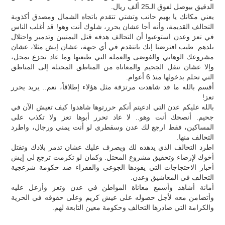
الدقيق بيوصل لفوق الـ25 ألف ريال.
يعني مكانك يا بهيم حانب وتشتي تتقدم باتجاه الشمال ومصدق أكذوبة
التحالف القديمة، وأنه أجا عشان يحرر، شلوك أنت وهو! قد أغلب الناس
في تعز وعدن استوعبوا أن التحالف هدفه قتل اليمنيين وتدمير واحتلال
بلدهم. طيب افترضنا إنك باتتقدم في أي جبهة، عشان إيش مثلا، عشان
مشروعك الوهابي والفوضى والعملة التي طبعتها وما عاد تجزع بمحل،
وإلا عشان تنقل الجحيم والمعاناة من المناطق المحتلة إلى المناطق
التي تحلم بدخولها منذ 6 أعوام.
أقسم بالله ما قد شاهدت مرتزقة مثل هؤلاء إطلاقاً، نعم.. يريد يحرر
تعز!
بالله عليكم عدن التي ادعيتم أنكم حررتوها شاهدوا كيف تعيش الآن في
جحيم. أنصحك أنت وهو.. لا عاد تحرر أبوها تعز ولا تكذب على
المساكين، فقط ارجع لك عدن وسقطرى لو أنت يمني ورجال، واطرد
التحالف منها.
اطرد التحالف الذي يدهده لك ويصرف عليك عشان تدمر بلادك وتقتل
أخوك لإرضاء وتحقيق مشروع المحتل. وكمان لو تكرمت ترجع لي إيش
أخبار الاحتجاجات التي يقودها الجوعى والفقراء ضد حكومة شرعجية
التحالف في المعاشيق وعدن.
أمانة أشاهد وأسمع معاناة المواطن في عدن وتعز وأزعل عليه
وأتضامن معه لأجل حصوله على عيش كريم وعلى حقوقه في الحرية
والكرامة التي صادرها التحالف وحكومة معين التابعة لهم.