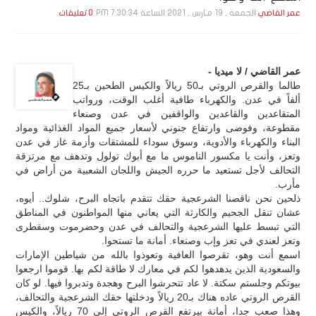
الجمعة , 19 مـارس , 2021 الساعة 7:30:34 PM
عمر القاضي
0 تعليقات
عمر القاضي / لا ميديا -
طالما والقرص الروتي بـ50 ريالاً والكيس الطحين بـ25
ألفاً في عدن. والكهرباء طافية أغلب الوقت، ورواتب
المتقاعدين والقاعدين والواقفين في عدن وصنعاء
مقطوعة، وفوضى وارتفاع جنوني لأسعار جميع المواد الغذائية ومواد
البناء والكهرباء والأدوية، وسوق سوداء للمشتقات وأزمة غاز في عدن
وتعز، وأنت يا مكسور الناموس ما مع أبوك تولول وتدهف مع مرتزقة
التحالف لأجل تستعيد ما حرره الجيش واللجان الشعبية من أراض في
مأرب.
ذلحين نحن ناقصنا الشرعجية حقك تتقدم باتجاه البرح، شلوك.. أيوه،
عشان تنقل الجحيم والكارثة التي يعاني منها المواطنون في المناطق
التي تبسط عليها الشرعجية والتحالف في عدن وحضرموت وسقطرى
وتعز لعندي في تعز وإب وصنعاء. أمانة ما تستحوا.
اسمع أنت وهو، تقرصوا العافية وتعوذوا بالله من شياطين الإمارات
والسعودية الذين يدهدهوا لكم في معارك لا طاقة لكم بها. قوموا ارجعوا
بيوتكم وجلستم سكتة. لا عاد تتحرشوا البرح وهجدة وتدبروا فيها. لو كان
القرص الروتي عاده هناك بـ20 ريالاً ودخلتها حقك الشرعجية والتحالف،
وهذا صعب جدا، أمانة بيرتفع القرص الروتي إلى 70 ريالاً، والكيس