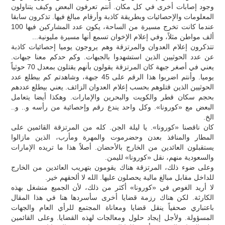
وجود إصابات أخرى في كل مكان. أنتم تعرفون البعض وكيف يتناولون
المعلومات والإحصائيات وبطريقة كاذبة وأرقام مبالغ فيها. تذكرون سابقا
عندما كانت تخرج مسيرة من الساحة، يكون عدد المشاركين فيها 100
ألف مواطن مثلاً، وفي إعلام الإخوان تسمع أنها مسيرة مليونية...
تتذكرون إعلام العدوان والمرتزقة وهم يروجون يوميا إحصائيات كاذبة
عن عدد الحوثيين الذين استشهدوا بالجبهات. وكم حدكم معنا جبهات.
يعني في أصغر جبهة كان المرتزقة يقولون بأنهم يقتلون بمعدل 70 حوثياً
يوميا. وأنتم اضربوا هذا الرقم على 45 جبهة، وشاهدتم كم بيطلع عدد
الحوثيين الذين قتلوهم بحسب إعلام العدوان الزائف. يعني بيطلع عددهم
بحجم سكان قطر والكويت والبحرين والإمارات. وهكذا أيضا يتعامل
البعض مع «كورونا». وكل واحد يندع رقم وإحصائية من رأسه و.. و..
الخ.
كان ناقصنا «كورونا». يا ليلة الجن. كله من المرتزقة القائمين على
المطار والمنافذ بعدن وحضرموت والمهرة ومأرب، الذين مازالوا
يستقبلون العائدين من الخارج بالأحضان. أصلاً هذا ما تريده الإمارات
والسعودية منهم، نقل «كورونا» لليمن.
وعلى ضوء ذلك، المرتزقة هناك يقومون بتهريب العائدين من الخارج
للداخل مقابل مبالغ مالية يحصلون عليها. الله لا ألحقهم خير.
لا أريد الغوص في «كورونا» أكثر من ذلك، لأن الجميع منشغل بهذه
الكارثة. لكن هناك رزمة قضايا أخرى سأسردها هنا في هذا المقال
باعتباري صحفياً ينقل قضايا ومعاناة المجتمع للرأي العام والجهات
المسؤولة. ولأجل إيجاد حلول ومعالجات لهذه القضايا. وعلى القائمين