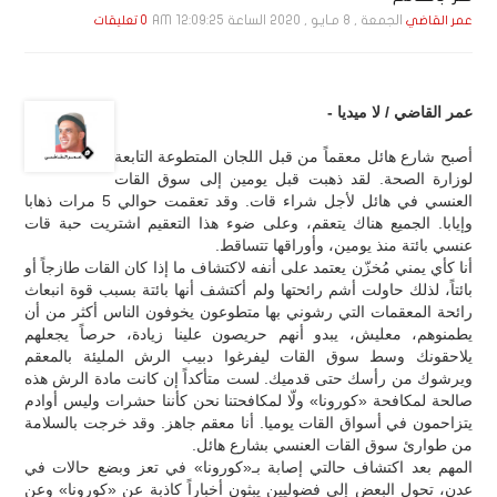
الجمعة , 8 مـايـو , 2020 الساعة 12:09:25 AM
عمر القاضي
0 تعليقات
عمر القاضي / لا ميديا -
أصبح شارع هائل معقماً من قبل اللجان المتطوعة التابعة
لوزارة الصحة. لقد ذهبت قبل يومين إلى سوق القات
العنسي في هائل لأجل شراء قات. وقد تعقمت حوالي 5 مرات ذهابا
وإيابا. الجميع هناك يتعقم، وعلى ضوء هذا التعقيم اشتريت حبة قات
عنسي بائتة منذ يومين، وأوراقها تتساقط.
أنا كأي يمني مُخزّن يعتمد على أنفه لاكتشاف ما إذا كان القات طازجاً أو
بائتاً، لذلك حاولت أشم رائحتها ولم أكتشف أنها بائتة بسبب قوة انبعاث
رائحة المعقمات التي رشوني بها متطوعون يخوفون الناس أكثر من أن
يطمنوهم، معليش، يبدو أنهم حريصون علينا زيادة، حرصاً يجعلهم
يلاحقونك وسط سوق القات ليفرغوا دبيب الرش المليئة بالمعقم
ويرشوك من رأسك حتى قدميك. لست متأكداً إن كانت مادة الرش هذه
صالحة لمكافحة «كورونا» ولّا لمكافحتنا نحن كأننا حشرات وليس أوادم
يتزاحمون في أسواق القات يوميا. أنا معقم جاهز. وقد خرجت بالسلامة
من طوارئ سوق القات العنسي بشارع هائل.
المهم بعد اكتشاف حالتي إصابة بـ«كورونا» في تعز وبضع حالات في
عدن، تحول البعض إلى فضوليين يبثون أخباراً كاذبة عن «كورونا» وعن