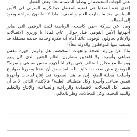
على الجهات المختصة أن يبطلوا الدعممة تجاه بعض القضايا.
إحدى هذه القضايا هي قضية المعتقل عبدالكريم المنزلي في الأمن
السياسي منذ ما يقارب العام والنصف، لماذا لا تطلقون سراحه ويعود
إلى أطفاله.
وماذا عن شركة «يمن كاست» الرياضية للبث الرقمي التي صادر
أجهزتها الأمن القومي قبل حوالي عام. لماذا يا وزيري الاتصالات
والإعلام تحاولون الوقوف عائقاً أمام أية فكرة وخدمة جديدة مستقلة قد
يستفيد منها المواطنون والدولة معاً؟!
ماذا عن وزارة الصحة والجهات المختصة، هل وفرتم أجهزة تنفس
صناعي وأسِرة، ولا قاعدين تنتظرون العالم الحقير الذي كان يبرر
ويتواطأ مع مجازر التحالف حتى يوفر لنا أجهزة تنفس صناعي وأسِرة؟!
الموضوع مش صعب يا خلق الله. لقد سبق أن أنتجنا وطورنا صواريخ
وأسلحة محلية الصنع. إذن ما هي الصعوبة في إنتاج لقاحات وأجهزة
تنفس صناعي وأسِرة وكل متطلباتنا الطبية؟ فالاكتفاء الذاتي لا بد أن
يشمل كل المجالات الاقتصادية والزراعية والصناعية، والإنتاج والتعليم
والبنية التحتية، وكل المجالات، وطز بالعالم.