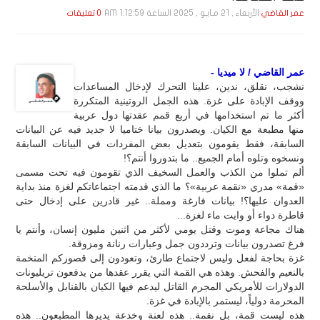
الأربعاء , 21 مـايـو , 2025 الساعة 1:12:59 AM
عمر القاضي
0 تعليقات
عمر القاضي / لا ميديا -
نشجب، نقلق، ندين، علينا التحرك لإدخال المساعدات
ووقف الإبادة على غزة. هذه الجمل الروتينية المتكررة
أكثر ما تم استخدامها في أربع قمم عقدتها دول عربية
منها مطبعة مع الكيان. ويصدرون بيانا ختاميا لا جديد فيه عن البيانات
السابقة، فقط يقومون بتعديل بعض المفردات في البيانات السابقة
ونسخوه وتلوه أمام الجميع.. ما بتدوروا أنتم؟!
ألم تملوا من الكذب والعمل السخيف الذي تقومون فيه تحت مسمى
«قمة» مدري «نقمة عربية»؟ ما الذي قدمته اجتماعاتكم لغزة منذ بداية
العدوان عليها؟! بيانات فارغة ومملة.. غير قادرين على إدخال حتى
قاطرة دواء أو وايت ماء لغزة...
هناك مجاعة وموت وقتل يومي لأكثر من اثنين مليون إنسان، وأنتم يا
فرغ تصدرون بيانات وترددون جمل وعبارات رنانة ومزوقة.
غزة بحاجة لفعل وليس لاجتماع طارئ، وتعودون إلى قصوركم المتخمة
بالنعيم والفحش. وهذه هي القمة التي يقرر عقدها من يدفعون تريليونات
الدولارات للأمريكي المجرم القاتل ليدعم فيها الكيان بالقنابل والأسلحة
المحرمة دولياً، ليستمر بالإبادة في غزة.
هذه ليست قمة، بل نقمة.. هذه لعنة وخدعة يديرها المطبعون.. هذه