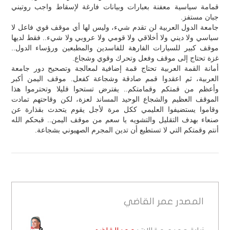
قمامة سياسية معفنة بعبارات وبيانات فارغة لإسقاط واجب روتيني
جبان مستفز.
جامعة الدول العربية لن تقدم شيء، وليس لها أي موقف قوي فاعل لا
سياسي ولا ديني ولا أخلاقي ولا قومي ولا عروبي ولا شيء.. فقط لديها
موقف كبير للسيارات الفارهة للفاسدين والمطبعين ورؤساء الدول..
غزة تحتاج إلى موقف وفعل وتحرك وقوي وشجاع.
أمانة القمة العربية تحتاج قمة إضافية لمعالجة وتصحيح دور جامعة
العربية، ثم اعقدوا قمم صادقة وشجاعة كفعل. موقف اليمن أكبر
وأعظم من قمتكم وقمامتكم.. يفترض تستحوا قليلا وتحترموا هذا
الموقف العظيم والشجاع الوحيد المساند لعزة، لكن وقاحتهم تمادت
وقاموا يستضيفوا العليمي ككل مرة لأجل يقوم يتحدث بقذارة عن
صنعاء بهدف التقليل والتشويه يا سعم من موقف اليمن.. قبحكم الله
أنتم وقمتكم التي لا تستطيع أن تدين المجرم الصهيوني بشجاعة.
المصدر
عمر القاضي