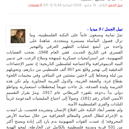
الثلاثاء , 19 مـايـو , 2026 الساعة 12:15:48 AM
نبيل الجمل
0 تعليقات
نبيل الجمل / لا ميديا -
تمرّ ثمانية وسبعون عاماً على النكبة الفلسطينية، وما
تزال فصول المأساة مستمرة ومتجددة، شاهدةً على
واحدة من أبشع عمليات التطهير العرقي والتهجير
القسري في التاريخ الحديث. ففي العام 1948، نجحت العصابات
الصهيونية، عبر استراتيجيات عسكرية مُمنهجة وسلاح الرعب، في تدمير
البنية الديموغرافية والاجتماعية لفلسطين التاريخية؛ إذ تشير الإحصاءات
التدقيقية إلى تهجير وقَلع نحو 957 ألف فلسطيني من ديارهم، وتحويلهم
بين ليلة وضحاها إلى لاجئين مشتتين في المنافي وفي مخيمات اللجوء
بقطاع غزة، والضفة الغربية، والدول العربية المجاورة. ولم تكن هذه
الجريمة وليدة الصدفة، بل جاءت تتويجاً لِمخططات استعمارية وتواطؤ
دولي بدأ بـ«وعد بلفور» البريطاني عام 1917، ومرّ بقرار التقسيم
الأممي الجائر رقم (181)، وصولاً إلى اجتياح المليشيات المدعومة غربياً
للبلدات والقرى الفلسطينية الآمنة.
ولم تقتصر أبعاد النكبة على اقتلاع الإنسان وتشريده فحسب، بل امتدت
يد الإجرام لتطال الحجر والمعالم الجغرافية من خلال سياسة الأرض
المحروقة؛ إذ عمدت القوات الصهيونية بدم بارد إلى إبادة ومسح أكثر
من 531 قرية ومدينة فلسطينية بالكامل عن الخارطة، لِمحو الهوية