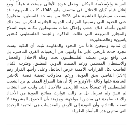
العربية والإسلامية للمكان، وجعل عودة الأهالي مستحيلة عملياً. ومع
إعلان قيام كيان الاحتلال في منتصف مايو 1948، كانت الصهيونية قد
بسطت سيطرتها الغاشمة على 78% من مساحة فلسطين، متجاوزةً
حتى الحدود التي رسمتها القرارات الدولية الجائرة، لتتكرس منذ ذلك
الحين مأساة اقتلاع شعب وإحلال شتات مستوطنين مكانه بقوة السلاح
والمجازر المروعة التي طالت الذاكرة والجسد الفلسطيني كـ«دير
ياسين» و«الطنطورة».
إن ثمانية وسبعين عاماً من اللجوء والمقاومة تثبت أن النكبة ليست
مجرد حدث تاريخي عابر بدأ وانتهى في أربعينيات القرن الماضي، بل
هي واقع يومي يعيشه الفلسطينيون تحت وطأة الاحتلال والحصار
والاستيطان المستمر. ورغم الصمت الدولي المطبق، وضَرب الكيان
الغاصب بكل القرارات الأممية عرض الحائط، وعلى رأسها القرار رقم
(194) القاضي بحق العودة، ورغم محاولات تصفية قضية اللاجئين
الشاهدة عليها وكالة «الأونروا»، إلا أن هذا الصراع الممتد لم يزد الشعب
الفلسطيني إلا تمسكاً بحقه التاريخي. فالأجيال التي ولدت في الشتات
لم تنسَ ولم تفرط، بل ما زالت تتوارث مفاتيح العودة من الأجداد
والآباء، صامدة في ميادين المواجهة، ومؤمنة بأن الحقوق المشروعة لا
تسقط بالتقادم، وأن العودة إلى الأرض والمقدسات هي الحتمية الوحيدة
التي ستنهي هذه المأساة الطويلة.