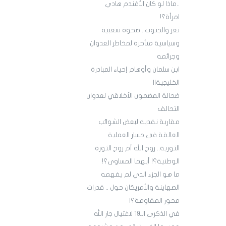
..ماذا لو كان الأفندم هادي
امرأة؟!
تعز والجنوب.. صحوة شعبية
وسياسية متأخرة لمخاطر العدوان
وجرائمه
ابن سلمان وأوهام إحياء المبادرة
الخليجية!!
ضحالة المضمون الأخلاقي لعدوان
التحالف
مقاربة نقدية لبعض الشوائب
العالقة في مسار العملية
الثورية.. روح الله أم روح الثورة
الوطنية؟! أيهما المساوى؟!
ما هو الجزء الذي لم يفهمه
الصهاينة والأمريكان حول .. قدرات
محور المقاومة؟!
في الذكرى الـ19 لاغتيال جار الله