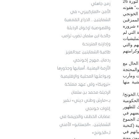
لهم، وإنما على الغبطة اللامتناهية التي يتسم بها هذه الأيام "برعهم الاحتفالي" بالذكرى الـ59 لثورة 26
زمن جاهلي
يت" هفوته
الأمن «الماركييزي» في
 الخونجي
لممزقين
الشمايتين .. الذراع القمعية
اء شروره
واللصوصية لإخوان الرذيلة
 التي لم
جائحة ابن سلمان تضرب ترامب
لمليشيات
وإدارته المترنحة
هم والتي
وكرامتهم
طاغية الشمايتين عبدالعزيز
ردمان..مهرج إخونجي
تمبر تزامن بطبيعة الحال مع
الأزمة اليمنية..أسبابها وجذورها
والمحتجة
ت ومأرب
وبواعثها المحلية والإقليمية
شية منها
«ترويكا» ولي عهد مملكة
الرذيلة محمد بن سلمان
 الخونج/
لحكومية
بـ«مارش وطني ديني» نفير
ك للظهور
إتاوات خونجي
بعضهم في
عصابات الخطف والجريمة في
ك الجموع
الشمايتين.. «الجستابو» الأمني
ة (كنخبة
اتهم في
لـ«الخونج»
سون مهنة