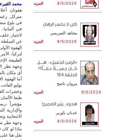
8/5/2026
المزيد
محمد القيرعي 
هفوتان أخلاق
ميركل, زعيم
في بلوغ منصب
كي لا نخسر الرهان
في ألمانيا، 
مجاهد الصريمي
لاختيار خلف 
عن السلطة رغ
8/5/2026
المزيد
الهفوة الأول
لتركيا، الأم
الطبيعة الإ
«الزمن الجميل».. هـــل
وجهة نظر الأ
كـــان جميــــلاً حقـــاً؟!
أي مكان بالمع
الحلقة 154
أما الهفوة ا
مروان ناصح
يوليو الفائت
وعشرات القرى
8/5/2026
المزيد
طبعا الألمان
مؤشراً -ربم
هدوءٌ.. يثير الضجيج!
والإدارية ا
عدنان باوزير
الانتخابية و
8/5/2026
المزيد
وجهة نظر شع
ماذا لو كان ق
نقل هنا على 