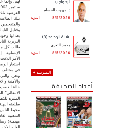
الرد واجب
د. مهيوب الحسام
العرضية تلك
8/5/2026
المزيد
تلك الطاغية
والمتفحمين ب
وقنابل الناب
يعد لها وجود
بشارة الوجود (3)
البربرية الت
محمد التعزي
طالت كل مناح
الإنسانية... إ
8/5/2026
المزيد
استعار الوضع
في مختلف ال
الـمـزيــد +
وتعز، والتي 
والأمنية والا
أعداد الصحيفة
حالة الغضب 
الانتقالي" 
المثيرة للذه
بطلعته البهي
محيط الناس ي
الشعبية الغا
مهيمنة) ربم
العالم الآخر