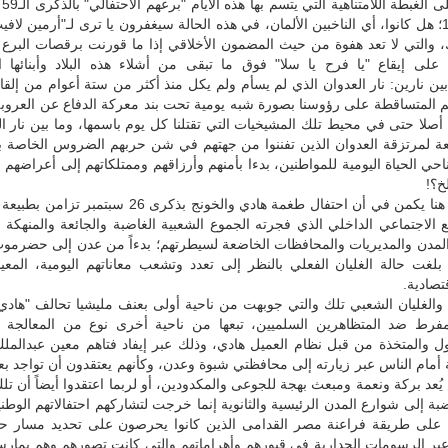
سبتمبر 1962؛ هل كانوا، أي الناخبين الألمان، في هذه الحالة سيغفرون يا ترى لـ"أرمين لاف
، والتي لا تعد هفوة من حيث المضمون الأخلاقي إذا ما قورنت برقصات البرع
 على إيقاع "يا فرح يا سلا" فوق ما تبقى من أشلاء هذه البلاد وأبنائها ا
ين نارين: نار العدوان الذي لم يسأم ولم يكل منذ أكثر من ستة أعوام من إلق
الم المتساقطة على رؤوسنا بصورة شبه يومية تحت بند معركة الدفاع عن العروبة
 أصلا حتى في محيط تلك المشيخيات التي تقتلنا كل يوم باسمها، وما بين نار ا
ابعة لمرتزقة العدوان الذين تفننوا من جهتهم في شن حربهم الضروس الخاصة ب
ي الحياة اليومية للمواطنين، بدءا بأمنهم وأرزاقهم وممتلكاتهم إلى أعراضهم 
لخ؟!
الأمر اللافت هنا يكمن في أن احتفال طغمة هادي والخونج بذكرى 26 سب
 الاجتماعي الداخلي الذي فجرته الجموع الشعبية الغاضبة والجائعة والمنهكة 
مدن والمديريات والمحافظات الخاضعة لسيطرتهم؛ بدءاً من عدن إلى حضرمو
بلغت حالة الغليان الفعلي بالنظر إلى تعدد وتشعب معاناتهم اليومية، المعي
قتصادية.
والغليان الشعبي تلك والتي جوبهت من ناحية أولى بعنف مليشيا تحالف "هادي/
المفرط ضد المتظاهرين السلميين، تبعها من ناحية أخرى نوع من المعالجة ا
ول والمتخذة من قبل نظام العميل هادي، وذلك عبر إيفاد فتاهم معين عبدالمل
ة أمام الناس عبر زيارته إلى محافظتي شبوة وعدن، وكأنهم يعتقدون أن تواجد 
ُعد بركة ونعمة ومبعث بهجة للجوعى والمكدودين، أو لربما اعتقدوا أيضاً أن تل
ضبة إلى شوارع المدن الرئيسية والثانوية إنما خرجت لتشاركهم احتفالاتهم الوطني
ا على طريقة فراعنة مصر القدامى الذين كانوا يحرصون على تحديد مسار حي
 عبر الرسومات الجدارية في قبورهم وأهراماتهم والتي كانت تصورهم وهم يمار