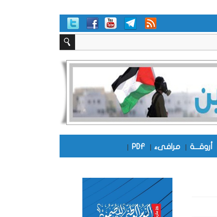
أروقـــة
|
مرافىء
|
PDF
|