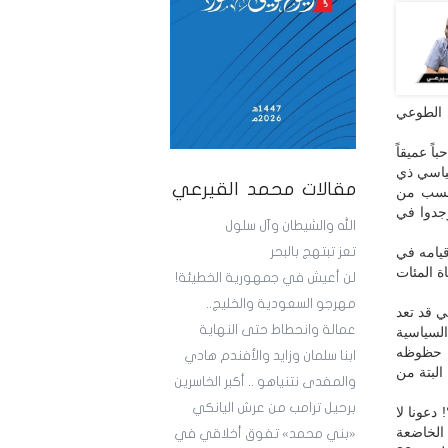
ي الطوعي
ً عميقاً
سياسي ذي
مقالات محمد القيرعي
فحسب من
وجدوا في
الله والشيطان وآل سلول
قيامه في
تعز تبتهج بالبحر
ة المئات
لن أعيش في جمهورية الخطيئة!
مهرجو السعودية والخليج..
ي قد تعد
عمالة وانحطاط حتى النهاية
لسياسية
ز حظوظه
ابنا سلمان وزايد والأفندم هادي
البتة من
والمفدى نتنياهو .. أكبر الخاسرين
برحيل ترامب من عرش اليانكي
 دعونا لا
 الخاضعة
«بني محمد» تفوق أخلاقي في