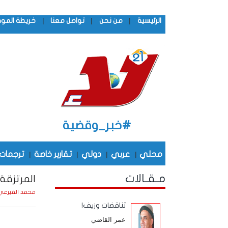
|
|
|
الرئيسية
من نحن
تواصل معنا
خريطة المو
#خبر_وقضية
محلي
|
عربي
|
دولي
|
تقارير خاصة
|
ترجمات
مـقـالات
المرتزقة
محمد القيرعي
تناقضات وزيف!
عمر القاضي