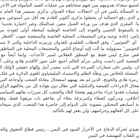
الجميع سعداء بقدومهم بمن فيهم ضحاياهم من عمليات الصيد المأمولة في الآخرة
ه المسألة يكمن في أن احتفالات عملاء العدوان بذكرى سبتمبر هذا العام ت
مر الذي رفع احتمالية أن يحتفلوا بذكرى أكتوبر القادم بعد أقل من أسبوعين بد
ما- المغزى الذي هدف من ورائه الشبل معين عبدالملك وعبر اختياره تحديدا 
ة بالسقوط الحتمي والعودة إلى الحاضنة الوطنية كمحطة أولى لعودته من
رياض، إعادة توجيه وعي المجتمعات المحلية الغاضبة والمنتفضة صوب "الخطر 
أي "الحوثيين"، وفق الخطاب التقليدي للعدوان وزمرته الداخلية والتي لا تست
لحوثيين" مسؤولية ما آلت إليه أوضاع الناس والمجتمعات المحلية في المناطق
قض صارخ ليس فقط مع المنطق العقلاني لسير الأحداث، وإنما أيضاً مع ا
والشعبية التي داست وعلى مرأى العالم أجمع على صور الأفندم هادي وعلى أع
ان، وليس على شعارات الصرخة التي باتت مصدر أمل وإلهام حقيقي لأولئك ال
لمحتلة للخلاص من وطأة الظلم والاستبداد المليشياوي للقوى الدائرة في فلك 
زمرة هادي والخونج، الذين لم يعد يهمهم استفحال معاناة الشعب وأوجاعه الت
فحال الإجراءات القمعية والتنكيلية التي تطال دون هوادة كل من يخالفهم الرأ
يشيات فقدوا جراء متاجرتهم بقضايا البلاد والشعب كل مبررات بقائهم السياسي
أخلاقي، ويدركون كعملاء وكمرتزقة بجلاء أن بقاءهم بات مرهونا فقط، وفقط
 أسيادهم المحتلين مصوبة على الدوام إلى خاصرة هذا الشعب، الذي سيحاسب
ى كل أفعالهم وجرائمهم، ولن يغفر لهم بالتأكيد.
تنفيذي لحركة الدفاع عن الأحرار السود في اليمن ـ رئيس قطاع الحقوق والح
ني للفئات المهمشة في اليمن.