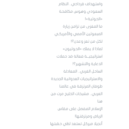
واستهداف قرداحي.. النظام
السعودي وهوس مكافحة
«الحوثية»!
ما المغزى من تزامن زيارة
المبعوثين الأممي والأمريكـي
لكل من تعز وعدن؟!
لماذا لا يملك «الحوثيون»
استراتيجيــة فعالة ضد حملات
الدعاية والتشهير؟!
الساحل الغربي.. المعادلة
والاستراتيجيات العدوانية الجديدة
طوفان المرتزقة في عالمنا
العربي.. مشيخات الخليج مرت من
هنا
الإسلام المفصل على مقاس
الرياض ومرتزقتها!
أنجيلا ميركل تستعد لطي حقبتها