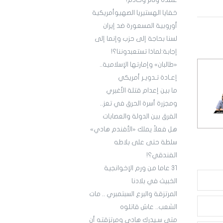
عمدة وثائر وخادم!
خفايا الهستيريا الصهيوأمريكية
أوروبية المسعورة ضد إيران
لسنا بحاجة إلى حزب وإنما إلى
إجابة:لماذا تستعبدوننا؟!
«طالبان» وإمارتها الإسلامية..
إعـادة تـدويـر أمريكي
ما بين إعدام قتلة الأغبري
ومجزرة أسرة الحرق في تعز..
الفرق بين الدولة والعصابات
هل فعلاً يملك «الأفندم هادي»
سلطة حتى على بلاطه
الفندقي؟!
3١ عاما من ورم الإخوانجية
الخبيث في بلادنا
المرتزقة والبرع السبتمبري .. مات
الشعب.. عاش قاتلوه
متى سـيدرك هادي ومرتزقته أن