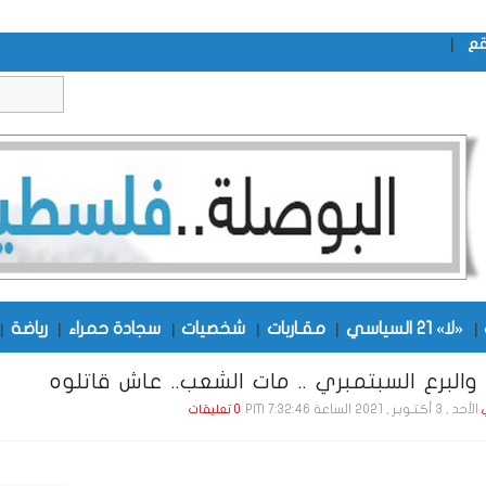
|
قع
|
«لا» 21 السياسي
|
مقـاربات
|
شخصيات
|
سجادة حمراء
|
رياضة
|
 والبرع السبتمبري .. مات الشعب.. عاش قاتلوه
الأحد , 3 أكـتـوبـر , 2021 الساعة 7:32:46 PM
0 تعليقات