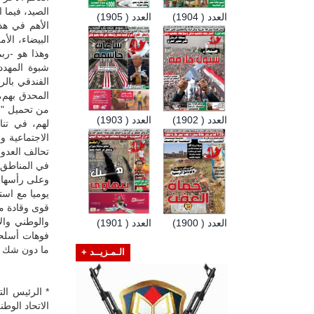
الصيد، فيما 
العدد ( 1904)
العدد ( 1905)
الأهم في هذ
البيضاء، الأ
وهذا هو -رب
شبوة المهدد
الفندقي بال
المحدق بهم، 
من تحميل "ا
العدد ( 1902)
العدد ( 1903)
لهم، في تنا
الاجتماعية 
تحالف العدو
في المناطق ا
وعلى رأسها 
يوميا مع است
قوى وقادة مل
والوطني وال
العدد ( 1900)
العدد ( 1901)
فوهات أسلحة
ما دون شك عل
الـمـزيــد +
* الرئيس ال
الاتحاد الوط