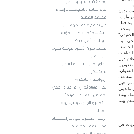
ومضة ضوء لمولود أخير
.
حزب سياسي للمهمشين..إعدام
مت بدون
ون مأرب.
ممنهج للقضية
لمحافظة
هل يطمح قادة المهمشين
 منتجعه
لاستنساخ تجربة حزب المؤتمر
الحقيقي"
حي البتة
الوطني الأفريقي؟!
 الخاضعة
عملية جيزان الأخيرة قوضت فتوة
لقناعات
ابن سلمان
لام دول
نفاق المثل الإنسانية السهل..
مغدورين
العدوان،
مونتسكيو
ي تتضاعف
ازدواجية «اليانكي»!
ي من قبل
تعز .. فساد ثوري أم اختراق رجعي
 والديني
، ببقاء
لمفاصل العملية الثورية؟!
هم يوما
انفصاليو الجنوب وسيناريوهات
العمالة
الرحيل المشترك لدونالد رامسفـيلد
ريات في
ومشاريعه الإخضاعية