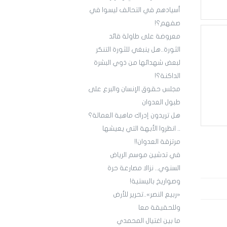
أسيادهم في التحالف ليسوا في
صفهم؟!
معروضة على طاولة قائد
الثورة..هل ينبغي للثورة التنكر
لبعض شهدائها من ذوي البشرة
الداكنة؟!
مجلس حقوق الإنسان والبرع على
طبول العدوان
هل تريدون إدراك ماهية العمالة؟
.. انظروا الأبهة التي يعيشها
مرتزقة العدوان!!
في تدشين موسم الرياض
السنوي.. نزالا مصارعة حرة
وصواريخ باليستية!
«ربيع النصر»..تحرير للأرض
وللحقيقة معا
ما بين اغتيال المحمدي