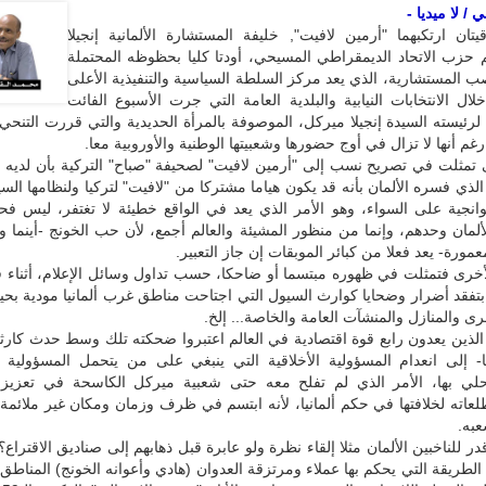
/ لا ميديا -
يتان ارتكبهما "أرمين لافيت", خليفة المستشارة الألمانية إنجيلا
 حزب الاتحاد الديمقراطي المسيحي، أودتا كليا بحظوظه المحتملة
 المستشارية، الذي يعد مركز السلطة السياسية والتنفيذية الأعلى
خلال الانتخابات النيابية والبلدية العامة التي جرت الأسبوع الفائت
لرئيسته السيدة إنجيلا ميركل، الموصوفة بالمرأة الحديدية والتي قررت التنح
م أنها لا تزال في أوج حضورها وشعبيتها الوطنية والأوروبية معا.
ى تمثلت في تصريح نسب إلى "أرمين لافيت" لصحيفة "صباح" التركية بأن لديه حبا
ر الذي فسره الألمان بأنه قد يكون هياما مشتركا من "لافيت" لتركيا ولنظامها ال
خوانجية على السواء، وهو الأمر الذي يعد في الواقع خطيئة لا تغتفر، ليس 
لمان وحدهم، وإنما من منظور المشيئة والعالم أجمع، لأن حب الخونج -أينما 
مورة- يعد فعلا من كبائر الموبقات إن جاز التعبير.
لأخرى فتمثلت في ظهوره مبتسما أو ضاحكا، حسب تداول وسائل الإعلام، أثناء 
 بتفقد أضرار وضحايا كوارث السيول التي اجتاحت مناطق غرب ألمانيا مودية بحيا
 والمنازل والمنشآت العامة والخاصة... إلخ.
 الذين يعدون رابع قوة اقتصادية في العالم اعتبروا ضحكته تلك وسط حدث كارث
ا- إلى انعدام المسؤولية الأخلاقية التي ينبغي على من يتحمل المسؤولية ا
لتحلي بها، الأمر الذي لم تفلح معه حتى شعبية ميركل الكاسحة في تعزي
تطلعاته لخلافتها في حكم ألمانيا، لأنه ابتسم في ظرف وزمان ومكان غير ملائمة 
به.
در للناخبين الألمان مثلا إلقاء نظرة ولو عابرة قبل ذهابهم إلى صناديق الاقتراع؟!
الطريقة التي يحكم بها عملاء ومرتزقة العدوان (هادي وأعوانه الخونج) المناطق