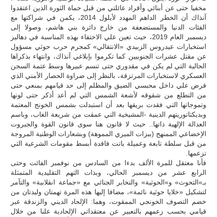
مخفيا حتى عن أبنائي وأفراد عائلتي من قبل حماة الثورة الذين اعتقدوا
آنذاك أن الخطر الداهم المهدد لأيلول 2014، يكمن في شراكتها مع
الفئات الدنيا والمستضعفة من خارج دائرة بني هاشم، وصولا إلى
ديسمبر العام 2019، حيث تعين علي الاحتفاء بهذه المناسبة في دهاليز
استخبارات عيدروس الزبيدي «الانتقالي» كمجرم حرب حوثي مسؤول
عن مقتل عشرات الجنوبيين كما تكرموا بإبلاغي آنذاك، وانتهاء بذكراها
الحالية التي لم يكن في مقدوري حتى تنسم عبيرها وسط عتمة السجن
العسكري لاستخبارات المرتزقة، بالنظر إلى ضراوة الحصار الأمني الذي
فرض علي داخل محبسي الضيق والمظلم إلى حد قيامهم بمنعي حتى
من التطلع من شقوقه لأشعة الشمس التي لم أعد أذكر حتى لونها
وتموجاتها التي فقدت بريقها بعد أن استبدلت بشمس الخونج المعتمة
وبديكتاتوريتهم الدينية -المشيخية التي عمقت من شريعة الغاب، وباسم
العدالة الإلهية ذاتها.. حيث لا قانون هنا سوى قانون القوة والجبروت
الإخضاعي الممنهج (ببزات الميري المموهة) وبشعارات الوطنية المروجة
من قبل سلطة تابعة وعميلة باتت فاقدة أبسط مقومات الشرعية التي
تزعمها.
فأنا معتقل للمرة الألف بدءا من السادس من نوفمبر الفائت وحتى
الرابع عشر من ديسمبر الحالي، وبذات التهم التقليدية المتمثلة
بـ»التحوث» و»الحوثية» والتخابر الجنائي مع «جماعة انقلابية» والتآمر
لتشكيل «خلايا حوثية نائمة»، مضافا إليها هذه المرة تهمتان وليدتان من
خضم التصوف الخونجي الممقوت، وهما: الإلحاد الديني والزندقة عبر
قيامي بحسب زعمهم بالتعبير عن معتقداتي الإلحادية علنا من خلال