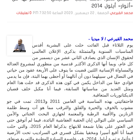
«أثوار» أيلول 2014
الجمعة , 22 ديـسـمـبـر , 2023 الساعة 7:32:50 PM
محمد القيرعي
0 تعليقات
محمد القيرعي / لا ميديا -
يوم الثلاثاء قبل الفائت حلت على البشرية أقدس
المناسبات السنوية والمتمثلة بذكرى الإعلان العالمي
لحقوق الإنسان الذي يصادف الثاني عشر من ديسمبر من
كل عام، وبما أنها الذكرى الأكثـر قدسية من منظوري لمشروع العدالة
والمساواة الإنسانية اللتين قضيت ما ينوف على الأربعة عقود من حياتي
في النضال في سبيلهما دون أن أنالهما أو أحظى بهما البتة، فإن ما يدمي
فؤادي حقا من الداخل يكمن في كون هذه الذكرى قد حلت هذا العام
ومثل العديد من مناسباتها السابقة، فيما أنا مكبل خلف قضبان
الديكتاتوريات المتعاقبة.
فاحتفائيتي بهذه المناسبة في العامين 2011 و2013، تمت في جو
مشوب بالخوف والحيرة والقلق والترقب مما هو آت وسط ظلمة
الزنازين والأقبية الرطبة والمعتمة لجهازي البحث الجنائي والأمن
السياسي على التوالي إبان الحقبة العفاشية البائدة، فيما لم أتوفق حتى
في العثور على بقايا شمعة للابتهاج بذكراها العام 2015، والتي حلت
فيما أنا أقبع أسيرا ومخفيا بشكل قسري في السراديب تحت الأرضية
لـ«أثوار» ثورة أيلول 2014، في عاصمة السيادة الوطنية والثورية صنعاء،