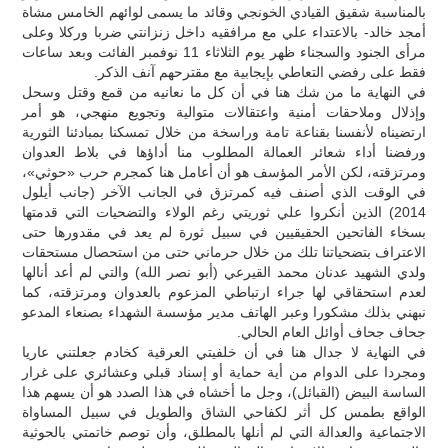
بالمناسبة شقيق القيادي الخونجي وقائد ما يسمى لوائهم الخامس مشاة
أمجد خالد- بالاعتداء علي مع مرافقيه داخل زنزانتي ضربا وركلا وعلى
مرأى الجنود والسجناء ظهر يوم الثلاثاء 11 نوفمبر الفائت وبعد ساعات
فقط على رفضي التعاطي بإيجابية مع مقترحهم آنف الذكر.
في النهاية ما من شك هنا في أن كل ما نعانيه من قمع وقتل وسحل
وإذلال وملاحقات أمنية واعتقالات متوالية وتجويع منهجي، هو أمر
ارتضيناه لأنفسنا بقناعة تامة وراسخة من خلال تمسكنا بمبادئنا الثورية
ورفضنا أداء شعائر العمالة المطلوب منا أداؤها في بلاط العدوان
ومرتزقته، لكن الأمر المؤسف هو أن أعامل هنا كمجرم حرب «حوثي»،
في الوقت الذي أصنف فيه كمرتزق في الجانب الآخر (جانب أيلول
2014) الذين أنكروا علي ثوريتي رغم الولاء والتضحيات التي قدمتها
بسخاء الفاتحين الحقيقيين في سبيل ثورة لم يعد في مقدورها حتى
الاعتراف بتضحياتنا تلك من خلال حرماني حتى من استحصال مستحقات
ولدي الشهيد عدنان محمد القيرعي (أبو نصر الله) والتي لم أعد أنالها
لعدم استحقاقي لها جراء ارتباطي المزعوم بالعدوان ومرتزقته، كما
نبهني بذلك مشكورا وعبر الهاتف مدير مؤسسة الشهداء بصنعاء المدعو
جحاف جحاف أوائل العام الحالي.
في النهاية لا جدال هنا في أن خلفيتي العرقية كخادم جعلتني عاريا
ومجردا على الدوام من أية حماية أو إسناد قبلي وعشائري على غرار
الساسة البيض (القبائل)، وجل ما أخشاه في هذا الصدد هو أن يسهم هذا
الواقع بطمس كل أثر لكفاحي الشاق والطويل في سبيل المساواة
الاجتماعية والعدالة التي لم أنلها بالمطلق، وأن توصم خاتمتي بالحوثية