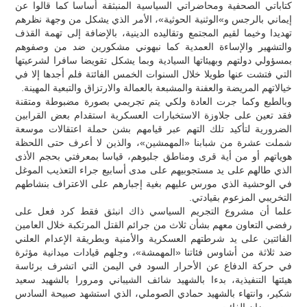
كتاباتي الصحفية ومحاضراتي السياسية المنبثقة أساسا كما قالوا عن
إيماني بالرجس و»الوثنية الحوثية»، الأمر الذي يشكل من وجهة نظرهم
تهديدا وخيما لقيم المجتمع وتقاليده الدينية، بالإضافة إلى تهمة القذف
والتشهير والإساءة العمدية كما نبهوني مشكورين ضد من وصفوهم
بمسؤولي دولتهم وبهيئاتها السيادية وبما يشكل تقويضا سافرا لشرعيتها
التي فتشت عنها طويلا خلال السنوات الخمس الفائتة فلم أجدها إلا في
خيالاتهم المريضة والعفنة والمشبعة بالعمالة والارتزاق والتبعية المهينة.
وبالطبع وكما جرت العادة ولكي يتم تجريمي بصورة مضبوطة ومتقنة
فقد تعين على جلاوزة الاستخبارات العسكرية استقدام بعض القرابين
الضرورية لتأكيد تلك التهم عبر قيامهم بشن حملة اعتقالات موسعة
شملت عشرة من شبابنا «المهمشين»، والذين لا أعرف حتى اللحظة
هوياتهم أو من أية قرى ومناطق جلبوهم، قياسا بمعرفتي بحجم الأذى
الذي طالهم على يد مستجوبيهم على مدى أسابيع جراء التعذيب الموغل
في الوحشية الذي مورس عليهم بغية إجبارهم على الاعتراف بنشاطهم
التخريبي المزعوم بقيادتي.
علما أن مشروع التجريم السياسي ذاك انبثق فقط كرد فعل على
رفضي التعاون معهم بشأن ثلاث من جرائم القتل المرتكبة خلال العامين
الفائتين على يد شرطتهم العسكرية والأمنية وبطريقة الإعدام العلني
ضد ثلاثة من أشاوس فئاتنا «المهمشة»، وجلهم قيادات ميدانية مؤثرة
في حركة الدفاع عن الأحرار السود في اليمن التي اتشرف برئاسة
هيئتها التنفيذية، بدءا بالشهيد شائف الشيباني ومرورا بالشهيد سعيد
شكير، وانتهاء بالشهيد حمادي الصوملي، الذي استشهد صبيحة السادس
من رمضان الفائت.