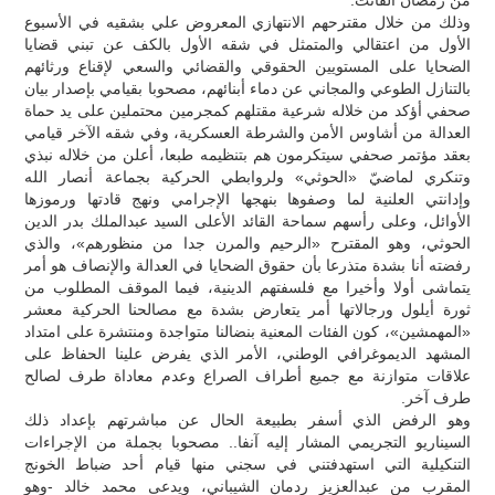
وذلك من خلال مقترحهم الانتهازي المعروض علي بشقيه في الأسبوع
الأول من اعتقالي والمتمثل في شقه الأول بالكف عن تبني قضايا
الضحايا على المستويين الحقوقي والقضائي والسعي لإقناع ورثائهم
بالتنازل الطوعي والمجاني عن دماء أبنائهم، مصحوبا بقيامي بإصدار بيان
صحفي أؤكد من خلاله شرعية مقتلهم كمجرمين محتملين على يد حماة
العدالة من أشاوس الأمن والشرطة العسكرية، وفي شقه الآخر قيامي
بعقد مؤتمر صحفي سيتكرمون هم بتنظيمه طبعا، أعلن من خلاله نبذي
وتنكري لماضيّ «الحوثي» ولروابطي الحركية بجماعة أنصار الله
وإدانتي العلنية لما وصفوها بنهجها الإجرامي ونهج قادتها ورموزها
الأوائل، وعلى رأسهم سماحة القائد الأعلى السيد عبدالملك بدر الدين
الحوثي، وهو المقترح «الرحيم والمرن جدا من منظورهم»، والذي
رفضته أنا بشدة متذرعا بأن حقوق الضحايا في العدالة والإنصاف هو أمر
يتماشى أولا وأخيرا مع فلسفتهم الدينية، فيما الموقف المطلوب من
ثورة أيلول ورجالاتها أمر يتعارض بشدة مع مصالحنا الحركية معشر
«المهمشين»، كون الفئات المعنية بنضالنا متواجدة ومنتشرة على امتداد
المشهد الديموغرافي الوطني، الأمر الذي يفرض علينا الحفاظ على
علاقات متوازنة مع جميع أطراف الصراع وعدم معاداة طرف لصالح
طرف آخر.
وهو الرفض الذي أسفر بطبيعة الحال عن مباشرتهم بإعداد ذلك
السيناريو التجريمي المشار إليه آنفا.. مصحوبا بجملة من الإجراءات
التنكيلية التي استهدفتني في سجني منها قيام أحد ضباط الخونج
المقرب من عبدالعزيز ردمان الشيباني، ويدعى محمد خالد -وهو