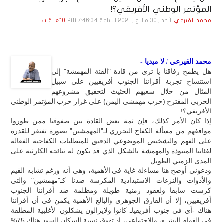
المؤتمر الوطني الأفريقي؟!
الأحد , 30 مـايـو , 2021 الساعة 7:46:34 PM
محمد القيرعي
0 تعليقات
محمد القيرعي / لا ميديا -
هل يطمح رفاقنا يا ترى من قادة "الفئة المهمشة" إلى
استنساخ تجربة أقراننا الجنوب أفريقيين على سبيل
المثال من خلال سعيهم الحثيث لتحقيق مشروعهم
الحزبي المقترح (حزب مهمشي اليمن) على غرار حزب المؤتمر الوطني
الأفريقي؟!
إذا كان الأمر كذلك، فإن ثمة بعض القادة بين صفوفنا ممن طوروا
مواقفهم من مسألة الكفاح التحرري لـ"المهمشين" بصورة تفتقر للقدرة
على الفهم والتشخيص الموضوعي الدقيق للمتطلبات الكفاحية الفعالة
لفئاتنا المنبوذة والمهمشة بالشكل الذي قد تكون له نتائجه الكارثية على
المدى الزمني الطويل.
ودعوني أوضح هنا مساءلة غاية في الأهمية، وهي أنه ورغم تشابه القيم
والأدوات والنزعات الاستبدادية المكرسة ضدنا كـ"مهمشين" والتي
كرست سابقا ولعقود زمنية طويلة ومظلمة ضد أقراننا الجنوب
أفريقيين، إلا أن الفارق الجوهري والبالغ الأهمية يكمن في أن أقراننا
هناك -أي في جنوب أفريقياـ كانوا ولايزالون يشكلون الأغلبية المطلقة
في القوام البشري والاجتماعي، إذ تفوق نسبة السكان السود هناك 75%