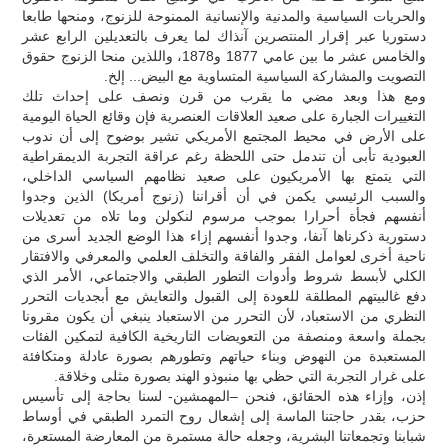
والحريات السياسية والمدنية والإنسانية الممنوحة للزنوج، ومنحها طابعا
دستوريا عبر إقرار المنتصرين آنذاك لما يعرف بالتعديلين الرابع عشر
والخامس عشر ما بين عامي 1877 و1878، واللذين منحا الزنوج حقوق
التصويت والمشاركة السياسية المتساوية مع البيض... إلخ.
ومع هذا وبعد مضي ما يقرب من قرن ونصف على إحداث تلك
التغييرات الجبارة على صعيد العلاقات العنصرية فإن وقائع الحياة اليومية
على الأرض في محيط المجتمع الأمريكي تشير بوضوح إلى أن ندوب
العبودية تأبى أن تندمل حتى اللحظة رغم عراقة التجربة الديمقراطية
التي يتمتع بها الأمريكيون على صعيد نظامهم السياسي الداخلي،
والسبب الرئيسي يكمن في أن أقراننا (زنوج أمريكا) الذين وجدوا
أنفسهم فجأة أحرارا بموجب مرسوم لنكولن وما تلاه من تعديلات
دستورية ذكرناها آنفا، وجدوا أنفسهم إزاء هذا الوضع الجديد أسرى من
ناحية أخرى لعوامل الفقر والفاقة والتخلف العلمي والمعرفي والافتقار
الكلي لأبسط شروط وأدوات التطور الطبقي والاجتماعي، الأمر الذي
دفع غالبيتهم المطلقة للعودة إلى القبول والتعايش مع أبجديات التحرر
النظري من الاستعباد، لأن التحرر من الاستعباد ينبغي أن يكون مقرونا
بجملة واسعة ومنصفة من التعويضات التاريخية الكافية لتمكين الفئات
المستعبدة من النهوض وبناء حياتهم وتطورهم بصورة عادلة ومتكافئة
على غرار التجربة التي حظي بها منبوذو الهند بصورة مثلى وخلاقة.
إذن، وإزاء هذه الحقائق، فنحن –المهمشين- لسنا بحاجة إلى تأسيس
حزب، بقدر حاجتنا الماسة إلى إشعال روح التمرد الطبقي في أوساط
شبابنا وتجمعاتنا البشرية، وجعله حالة مستمرة من المعارضة المستعرة،