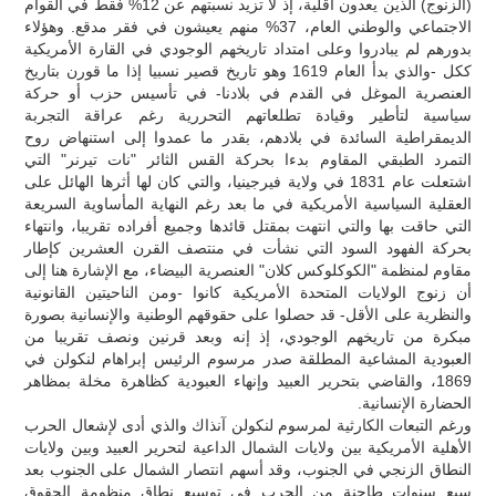
(الزنوج) الذين يعدون أقلية، إذ لا تزيد نسبتهم عن 12% فقط في القوام
الاجتماعي والوطني العام، 37% منهم يعيشون في فقر مدقع. وهؤلاء
بدورهم لم يبادروا وعلى امتداد تاريخهم الوجودي في القارة الأمريكية
ككل -والذي بدأ العام 1619 وهو تاريخ قصير نسبيا إذا ما قورن بتاريخ
العنصرية الموغل في القدم في بلادنا- في تأسيس حزب أو حركة
سياسية لتأطير وقيادة تطلعاتهم التحررية رغم عراقة التجربة
الديمقراطية السائدة في بلادهم، بقدر ما عمدوا إلى استنهاض روح
التمرد الطبقي المقاوم بدءا بحركة القس الثائر "نات تيرنر" التي
اشتعلت عام 1831 في ولاية فيرجينيا، والتي كان لها أثرها الهائل على
العقلية السياسية الأمريكية في ما بعد رغم النهاية المأساوية السريعة
التي حاقت بها والتي انتهت بمقتل قائدها وجميع أفراده تقريبا، وانتهاء
بحركة الفهود السود التي نشأت في منتصف القرن العشرين كإطار
مقاوم لمنظمة "الكوكلوكس كلان" العنصرية البيضاء، مع الإشارة هنا إلى
أن زنوج الولايات المتحدة الأمريكية كانوا -ومن الناحيتين القانونية
والنظرية على الأقل- قد حصلوا على حقوقهم الوطنية والإنسانية بصورة
مبكرة من تاريخهم الوجودي، إذ إنه وبعد قرنين ونصف تقريبا من
العبودية المشاعية المطلقة صدر مرسوم الرئيس إبراهام لنكولن في
1869، والقاضي بتحرير العبيد وإنهاء العبودية كظاهرة مخلة بمظاهر
الحضارة الإنسانية.
ورغم التبعات الكارثية لمرسوم لنكولن آنذاك والذي أدى لإشعال الحرب
الأهلية الأمريكية بين ولايات الشمال الداعية لتحرير العبيد وبين ولايات
النطاق الزنجي في الجنوب، وقد أسهم انتصار الشمال على الجنوب بعد
سبع سنوات طاحنة من الحرب في توسيع نطاق منظومة الحقوق