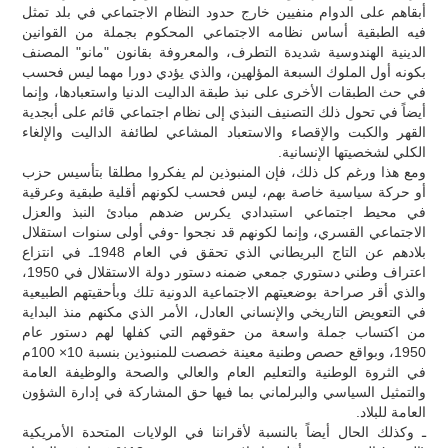
أبقاهم على الدوام منفيين خارج حدود النظام الاجتماعي في بلد تمثل
فيه الطبقية أساس نظامه الاجتماعي المحكوم بجملة من القوانين
الدينية الهندوسية شديدة التطرف، والمعروفة بقانون "مانو" المصنف
بكونه أول الملوك السبعة المؤلهين، والذي يؤدي دورا مهما ليس فحسب
في حث الطبقات الأخرى على نبذ طبقة الداليت الدنيا واستعبادها، وإنما
أيضاً في تحول ذلك التصنيف النبذي إلى نظام اجتماعي قائم على أبجدية
القهر والكبت والإقصاء والاستعباد المشاعي لطائفة الداليت والإلغاء
الكلي لشخصيتها الإنسانية.
ومع هذا ورغم كل ذلك، فإن المنبوذين لم يفكروا مطلقا بتأسيس حزب
أو حركة سياسية خاصة بهم، ليس فحسب لكونهم أقلية طبقية وعرقية
في محيط اجتماعي استبدادي يكرس ضدهم مبادئ النبذ والعزل
الاجتماعي القسري، وإنما لكونهم قد نجحوا -وفي أولى سنوات استقلال
بلادهم عن التاج البريطاني الذي تحقق في العام 1948ـ في انتزاع
اعتراف وطني دستوري جمعي ضمنه دستور دولة الاستقلال في 1950،
والذي أقر صراحة بوضعيتهم الاجتماعية الدونية تلك وبأحقيتهم الطبيعية
في التعويض التاريخي والإنساني العادل، الأمر الذي مكنهم منذ البداية
من اكتساب جملة واسعة من حقوقهم التي كفلها لهم دستور عام
1950، وبواقع حصص وطنية معينة خصصت للمنبوذين بنسبة 10× 100م
في الثروة الوطنية والتعليم العام والعالي والصحة والوظيفة العامة
والتمثيل السياسي والبرلماني بما فيها حق المشاركة في إدارة الشؤون
العامة للبلاد.
ـ وكذلك الحال أيضاً بالنسبة لأقراننا في الولايات المتحدة الأمريكية