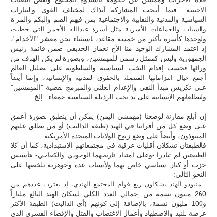
الأجنبية.. فيما أتيحت المشاركة آنذاك لمختلف القوى والتيارات
السياسية والمدنية والنقابية والاجتماعية بمن فيهم الصم والبكم والمرأة
والشباب والجماعات الأسرية مثل أسرة عبدالله الأحمر التي حظيت
ولوحدها كأسرة بأكثر من خمسة مقاعد، باستثناء نحن معشر "الأخدام"،
إذ اعتمد المشارك الوحيد منا الأخ نعمان الحذيفي ضمن قائمة رئيس
الجمهورية وليس كممثل رسمي للمهمشين، وبصورة لم يكن الهدف من
ورائها فحسب إقدام النخب السياسية والسلطوية على تضليل العالم
أجمع حيال التزاماتها المتصلة بالحقوق المدنية والإنسانية، وإنما أيضاً
على تكريس مبدأ النفي والإعدام العلني والمبرمج لقضية "المهمشين"
ولتطلعاتهم الإنسانية على يد نخب الرذيلة السياسية جمعاء.. إلخ…
إن أبلغ مقارنة لوضعنا (مهمشي اليمن) يمكن أن ينطبق بصورة أعمق
على وضع كل من أقراننا في الهند (طبقة الداليت) أو من يطلق عليهم
المنبوذون، وأيضاً على وضع زنوج الولايات المتحدة الأمريكية.
فالطبقتان تشكلان أقليات عرقية في مجتمعاتهم الاستبدادية، كما أن كلا
الطبقتين لم تبادرا -وعلى امتداد تاريخهما الوجودي والكفاحي- بتأسيس
حزب أو كيان سياسي خاص بهما ولأسباب عدة وجوهرية نلخصها على
النحو التالي:
ـ منبوذو الهند يشكلون ربع قوام المجتمع الهندي، إذ يقترب عددهم من
260 مليون نسمة من إجمالي العدد الكلي لسكان الهند البالغ ملياراً
و100 مليون نسمة، بالإضافة إلى كونهم (أي الداليت) الطبقة الأكثر
عرضة للنبذ والاضطهاد وأعمال الاغتصاب والقتل والإقصاء القسري الذي