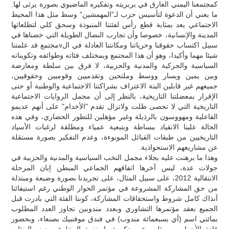
كمجتمعنا اليمني الغارق في بربريته وتفكيره الماضيوي بصورة يرثى لها.
ما يعني أن الدعوة لتأسيس حزب لـ"المهمشين" وسط مثل هذا المحيط
الاجتماعي يعد بمثابة قطع رأس لفئتنا المنبوذة وسحق كلي لتطلعاتها
المدينة والإنسانية، خصوصا وأن تجارب النضال الطويلة التي خضناها في
سبيل اكتساب حقوقنا وحرياتنا ومكانتنا العادلة في الvمجتمع قد علمتنا
شيئا مهما وأكيدا، وهو أن هذا المجتمع وبمختلف فئاته وطوائفه وتكويناته
السياسية والحركية والمدنية والحزبية، لا فرق بين سلطة ومعارضة
وبين يمين ويسار ووسط وملتحين وتقدميين وقوميين وحقوقيين،
جميعهم غير قابلين البتة الاعتراف بشراكتنا الاجتماعية والوطنية أو حتى
الإقرار بمعضلتنا التاريخية، بالنظر إلى أن مجمل الروايات الاجتماعية
التاريخية التي لا تحصى ظلت ولاتزال تقدم "الأخدام" على أنهم عديمو
الفاعلية ومهووسون بالرذيلة وغير مؤهلين للتطور الحضاري، وفي هذه
الحالة علينا الانقياد ببساطة وبتبعية عمياء ومطلقة لرغبات الأسياد
التاريخيين من طبقات القبائل الموبوءة، وعدم التفكير بصورة مستقلة
عن مشاريعهم الاستحواذية.
وهذا ما برهنت عليه بجلاء مجمل النخب السياسية والمدنية والحزبية في
جولات عدة، ليس آخرها اتفاقهم الجماعي المبطن إبان المرحلة
الانتقالية 2012، على سبيل المثال، على تجريدنا بصورة وضيعة ومبتذلة
من حق المشاركة المشروعة في مؤتمر الحوار الوطني رغم استيفائنا
آنذاك كامل شروط واستحقاقات المشاركة، كوننا الفئة التي بادرت قبل
الجميع بعقد مؤتمرها التشاوري وبعدد مندوبين تجاوز العدد المطلوب
بمائتي اسم (أي بسبعمائة مندوب) في فندق موفنبيك بصنعاء، وبحضور
قادة الأحزاب وممثلين عن حكومة باسندوة المخلوع وبعض البعثات