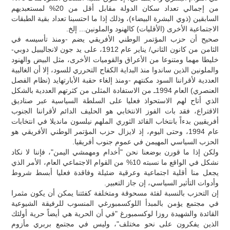
من إجمالي تعداد سكان الدولة مقابل أقل من 20% لمستعبديهم
السابقين (ذوي البشرة البيضاء)، وذلك إذا ما احتسبنا تعداد بقية الطبقات
الاجتماعية الأخرى (الأقليات) كالهنود والملونين... إلخ.
صحيح أن حزب المؤتمر الوطني الأفريقي يضم -ومنذ تأسيسه في
الثامن من كانون الثاني/ يناير عام 1912، على يد جون لانجاليبيل دوبي-
خليطا مهما ومتنوعا من الأعراق والقوميات الأخرى، مثل البيض والهنود
والملونين الذين ساندوا منذ البداية الكفاح التحرري للسود، إلا أن الغالبية
العددية لأقراننا السود مكنتهم -ومنذ إلغاء حقبة الأبارتهايد (نظام الفصل
العنصري) العام 1994ـ من الاستفادة المثلى من كثرتهم العددية بالشكل
الذي أتاح لهم الاستحواذ فعليا على السلطة السياسية عبر صناديق
الاقتراع، فقد بات الفوز الانتخابي هو الحليف الدائم لأقراننا الجنوب
أفريقيين بدءاً بانتخاب القائد الثوري الملهم نيلسون مانديلا في انتخابات
عام 1994، وحتى اليوم، إذ لايزال حزب المؤتمر الوطني الأفريقي هو
الحزب السياسي المهيمن في عموم جنوب أفريقيا.
ولكن إذا ما قورن بوضعنا نحن "أخدام ومهمشي اليمن"، فإننا لا نكاد
نشكل في الواقع ما نسبته 10% من القوام الاجتماعي العام، الأمر الذي
يجعل منا أقلية اجتماعية وعرقية ضئيلة وفاقدة فعليا أبسط شروط
وأدوات التأثير السياسي، إن جاز التعبير.
إن التحزب بالنسبة لفئة مسحوقة ومتخلفة كفئتنا يمكن أن يكون مثمرا
في مجتمع يؤمن بالمبدأ اللوكسمبورغي المنسوب للرفيقة الشيوعية
القائدة والشهيدة روزا لوكسمبورغ "في أن الحرية هي أيضاً حرية أولئك
الذين يفكرون على نحو مختلف"، وليس في مجتمع بربري مأزوم