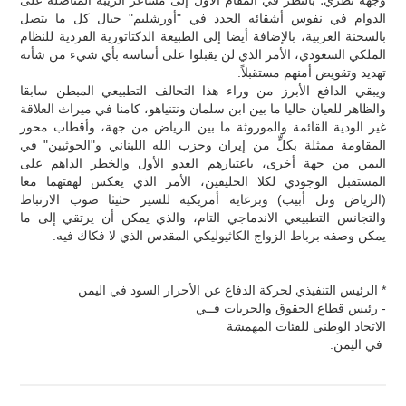
الدوام في نفوس أشقائه الجدد في "أورشليم" حيال كل ما يتصل
بالسحنة العربية، بالإضافة أيضا إلى الطبيعة الدكتاتورية الفردية للنظام
الملكي السعودي، الأمر الذي لن يقبلوا على أساسه بأي شيء من شأنه
تهديد وتقويض أمنهم مستقبلاً.
ويبقي الدافع الأبرز من وراء هذا التحالف التطبيعي المبطن سابقا
والظاهر للعيان حاليا ما بين ابن سلمان ونتنياهو، كامنا في ميراث العلاقة
غير الودية القائمة والموروثة ما بين الرياض من جهة، وأقطاب محور
المقاومة ممثلة بكلٍّ من إيران وحزب الله اللبناني و"الحوثيين" في
اليمن من جهة أخرى، باعتبارهم العدو الأول والخطر الداهم على
المستقبل الوجودي لكلا الحليفين، الأمر الذي يعكس لهفتهما معا
(الرياض وتل أبيب) وبرعاية أمريكية للسير حثيثا صوب الارتباط
والتجانس التطبيعي الاندماجي التام، والذي يمكن أن يرتقي إلى ما
يمكن وصفه برباط الزواج الكاثيوليكي المقدس الذي لا فكاك فيه.
* الرئيس التنفيذي لحركة الدفاع عن الأحرار السود في اليمن
- رئيس قطاع الحقوق والحريات فــي
الاتحاد الوطني للفئات المهمشة
في اليمن.