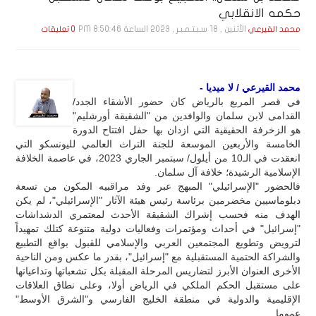
حكمه الانقلابي
الأثنين , 18 سـبـتـمـبـر , 2023 الساعة 8:50:46 PM
محمد القيرعي
0 تعليقات
محمد القيرعي / لا ميديا -
في قصر المربع بالرياض كان حضور الأشقاء الجدد/
القدامى لابن سلمان والوافدين من "الشقيقة أورشليم"
هو الزخرفة الحقيقية التي ازدان بها حفل افتتاح الدورة
الخامسة والأربعين الموسعة للجنة التراث العالمي لليونسكو التي
انعقدت في الـ10 من أيلول/ سبتمبر الجاري 2023، في عاصمة الخلافة
الإسلامية الرشيدة؛ خلافة آل سلمان.
فالحضور "الإسرائيلي" المبهج عبر وفد مراقبيه المكون من تسعة
دبلوماسيين مخضرمين برئاسة رئيس هيئة الآثار "الإسرائيلي"، لم يكن
الهدف منه فحسب إشراك الشقيقة الأحدث لمعتمري الدشداشات
"إسرائيل" في أحداث ومؤتمرات وفعاليات دولية متنوعة كتلك تمهيداً
لترويض وتطويع المجتمعين العربي والإسلامي للقبول بواقع التطبيع
والشراكة الحتمية المستقبلية مع "إسرائيل"، بقدر ما عكس ومن الناحية
الأخرى العنوان الأبرز لتضاريس المرحلة المقبلة بكل تشعباتها وتداعياتها
على مستقبل الحكم الملكي في الرياض أولا، وعلى نطاق العلاقات
الإقليمية والدولية في منطقة الخليج الفارسي و"الشرق الأوسط"
عموما.