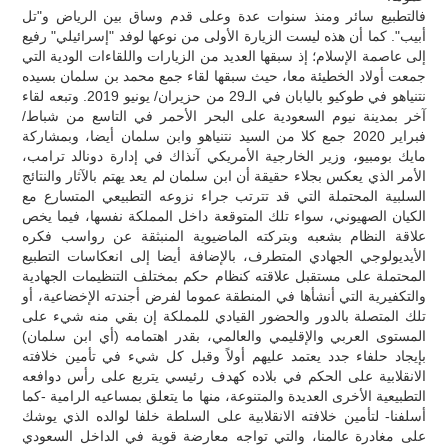
فالتطبيع سائر ومنذ سنوات عدة وعلى قدم وساق بين الرياض و"تل
أبيب". كما أن هذه ليست الزيارة الأولى من نوعها لوفد "إسرائيلي" رفيع
إلى عاصمة الإسلام؛ إذ سبقها العديد من الزيارات واللقاءات الودية التي
جمعت أولاد الخطيئة معا، حيث سبقها لقاء جمع محمد بن سلمان بسيده
نتنياهو في طوكيو باليابان في الـ29 من حزيران/ يونيو 2019. وتبعه لقاء
آخر بمدينة نيوم السعودية على البحر الأحمر في التاسع من شباط/
فبراير 2020 جمع كلا من السيد نتنياهو وابن سلمان أيضا، وبمشاركة
مايك بومبيو، وزير الخارجية الأمريكي آنذاك في إدارة دونالد ترامب،
الأمر الذي يعكس بجلاء حقيقة أن ابن سلمان لم يعد يهتم بالآثار والنتائج
السلبية المحتملة التي قد تترتب جراء نزوعه التطبيعي المتسارع مع
الكيان الصهيوني، سواء تلك المتوقعة داخل المملكة نفسها، فيما يخص
علاقة النظام بشعبه وبتركته الماضيوية المنبثقة عن رواسب فكره
الأيديولوجي الجهادي المتطرف، بالإضافة أيضا إلى انعكاسات التطبيع
المحتملة على مستقبل علاقته كنظام حكم بمختلف التنظيمات الجهادية
والتكفيرية التي أنشأها في المنطقة عموما لفرض أجندته الإخضاعية، أو
تلك المتصلة بالدور والحضور القيادي للمملكة إن بقي منه شيء على
المستوى العربي والإقليمي والعالمي، بقدر اهتمامه (أي ابن سلمان)
بإيجاد حلفاء جدد يعتمد عليهم أولاً وقبل كل شيء في تأمين خلافته
الانقلابية على الحكم في بلاده كهدف رئيسي يتربع على رأس دوافعه
التطبيعية الأخرى العديدة والمتنوعة، منها ما يتعلق بمساعيه الرامية -كما
أسلفنا- لتأمين خلافته الانقلابية على السلطة خلفا لوالده الذي يوشك
على مغادرة عالمنا، والتي تواجه معارضة قوية في الداخل السعودي