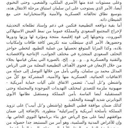
وعلى مستويات عدة منها الأسري الملكي، والشعبي، وحتى النخبوي
أيضا، الأمر الذي يستوجب على ابن سلمان استباق مرحلة الانتقال هذه،
بتوسيع نطاق تحالفاته العسكرية والأمنية والاستخباراتية حتى مع
الشيطان ذاته.
أما بقية دوافعه التطبيعية فتكمن في دعم وإسناد تطلعاته التحديثية
لإخراج المجتمع السعودي والمملكة عموما من نمط العيش الاستهلاكي
الموروث، وتحويلها إلى قوة إقليمية منتجة ومؤثرة لها وزنها ودورها
وحضورها، الأمر الذي سيتطلب منه تكريس كافة طاقات وإمكانيات
بلاده، وكذا المزايا المتوقع تحصيلها من عملية التطبيع، لتخطي حواجز
التخلف السعودي المتجذرة في مختلف الجوانب، الإنتاجية والاقتصادية
والتقنية والعسكرية و... و... و... إلخ، بالصورة التي يمكن قياسها بجلاء
من خلال الإمعان في فحوى الأهداف التطبيعية المعلنة من فتى الرياض
المدلل محمد بن سلمان، والتي يأمل من خلالها التوصل إلى جملة من
الاتفاقيات الحمائية، العسكرية منها والأمنية، المشتركة مع كلٍّ من
واشنطن و"تل أبيب"، تتضمن الاتفاق على آليات حماية أمريكية -
صهيونية ملزمة للتصدي لمختلف التهديدات الموجودة والمحتملة وحتى
المستقبلية أيضا الماسة بأمن المملكة ومستقبل نظامها الأبوي
البونابرتي شديد الهيمنة والتخلف.
كذلك ضمان موافقة قطبي التطبيع (واشنطن و"تل أبيب") على تزويد
المملكة بأسلحة أمريكية و"إسرائيلية" متطورة، بالإضافة إلى ضمان
موافقتهم أيضا على منح الرياض حق بناء برنامجها النووي الخاص بها،
وإن للأغراض المدنية والسلمية، وهو أمر من المستبعد جدا حصوله من
وجهة نظري؛ بالنظر في المقام الأول إلى مشاعر الريبة المتأصلة على