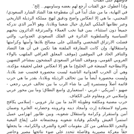
وإذا أعطوك حق الفتات أرجع لهم بعضه وساومهم... إلخ”.
في النهاية، ما من شك أبداً في أن مقطوعة هذا الشاذ الشارد السعودي/
المحنبي، ما هي إلا انعكاس واضح ودقيق لنهج مملكة الرذيلة التاريخي
وعبر نظامها الملكي المارق حيال شعبنا وبلادنا، وهو الأمر الذي ندركه
جميعاً دون استثناء، بمن فينا نخب العملاء والمرتزقة الدائرون بنخبهم
السياسية والسلطوية الدائرة في الفلك السعودي العدواني، والتي
فضلت الارتزاق الشخصي والشللي على مصالح بلادها وأمنها وكرامتها
واستقلالها، وإن كانت المفارقة الملفتة هنا تكمن في أن هذا التضاد
والتنافر الحاد في الموقفين (موقف المعلق العراقي الملتهب بالولاء
العروبي القومي، وموقف الشاعر السعودي المشحون بمشاعر التصهين
والانبطاحية المنبعثة في الخليج) ما هو إلا انعكاس فعلي لحقيقة مؤكدة،
وهي أن الحرب العدوانية الناشبة ليست محصورة فحسب ضد بلادنا،
وليست محصورة أيضاً ما بين تحالف الرذيلة وبلادنا، بقدر ما هي حرب
قائمة أصلاً ومستمرة إلى ما شاء الرب ما بين تحالف عربي رجعي -
صهيو - أمريكي - غربي - استعماري واسع النطاق؛ وما بين محور عربي
وإسلامي حر ومقاوم على الكفاف.
حرب مضنية ومكلفة وطويلة الأمد ما بين تيار عروبي - إسلامي يكافح
بضراوة لاستعادة إرث وأمجاد دينه وعروبته وحضارته الغابرة وضمان
أمن واستقرار وكرامة واستقلال شعوبه، وبين طابور انهزامي عميل
استمرأ العيش والحكم وقيادة شعوبه ومجتمعاته على إيقاع التبعية
والتجرد اللامتناهي من كل مقومات العزة والشرف والكرامة، ما يجعلها
حقاً معركة مصيرية وفاصلة تتحدد على ضوء نتائجها مصير وحاضر