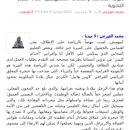
التحررية
الأحد , 18 سـبـتـمـبـر , 2022 الساعة 6:44:13 PM
محمد القيرعي
0 تعليقات
محمد القيرعي / لا ميديا -
كمهمش، لست مهتماً بالرياضة على الإطلاق، بقدر
اهتمامي بالحصول على كسرة خبز جافة، وبعض التعليم
المجاني الذي يمكنني على الأقل أنا وأقراني “أخدام
اليمن” من تدوين أسمائنا بطريقة صحيحة عند التقدم بطلبات العمل لدى
صناديق النظافة والتحسين. لكن ما شدني للرياضة هذه المرة هو
الأيقونية الغرامية المفعمة حباً وكبرياء، التي صدحت بها حنجرة المعلق
الرياضي العراقي “لاوين هابيل” الكردي حيال بلادنا المكلومة بجحود
أبنائها.
هيام هذا الرجل ببلادنا وتغنيه بغرامها، والذي بلغ حد المجون الفعلي،
جعلني أشعر حقاً بالضآلة (ضآلة الوطنية)، وبالاغتراب النفسي العميق؛
لعجزي ربما عن صياغة واستلهام مثل مفرداته الوهاجة تلك، والتي
يستحيل على أمثال رشاد العليمي وشلته من الناهشين في بدن الأمة
والوطن استيعاب فحواها وإدراك مضامينها ومعانيها، والتي لا تصدح بها
إلا حنجرة ثائر عملاق تتضاءل أمام عظمته كل هامات ومقامات طوابير
العمالة والارتزاق، الذين ومهما تعملقوا لا يمكن لهم الارتقاء إلى مستوى
رقبة حذائه، إن جاز التعبير.