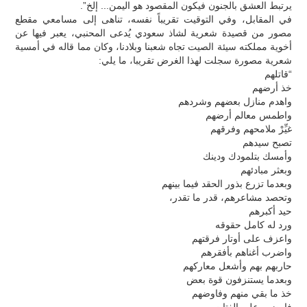
يرتبط العشق بالجنون فيكون المقصود هو اليمن... إلخ”.
في المقابل، وفي التوقيت تقريباً نفسه، تناهى إلى مسامعي مقطع
مصور من قصيدة شعرية لشاذ سعودي يُدعى المحنبي، يعبر فيها عن
أخوية مملكته سيئة الصيت تجاه شعبنا وبلادنا، وكان مما قاله في أمسية
شعرية مصورة سجلت لهذا الغرض تقريبا، ما يلي:
“قاتلهم
خذ أرضهم
واهدم منازل بعضهم وشردهم
واطمس معالم أرضهم
غيِّرْ ملامحهم وفرقهم
تصبح سيدهم
وأمسك بتلمودك ودينك
وبعثر مبادئهم
وبعدما تزرع بذور الحقد فيما بينهم
وتحصد مشاعرهم، قدر ما تقدر،
حيد أكبرهم
ورد له كامل حقوقه
واعزف على أوتار فرقتهم
واضرب أغناهم بأفقرهم
حاربهم بهم وأشعل معاركهم
وبعدما يستنزفون قوة بعض
خذ ما بقي منهم وفاوضهم
فاوضهم على الفتات