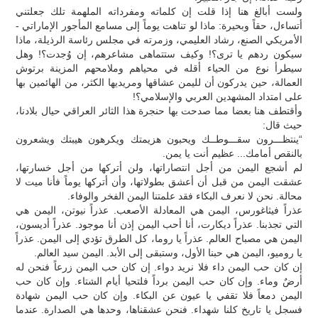
ولست أبالغ هنا إذا قلت إن كلماته ومفرداته الملهمة تلك جعلتني
أتساءل، حقاً وبحيرة: ماذا لو تناهت يوماً إلى مسامع المأجور الإماراتي -
الأمريكي الصنع، رشاد العليمي، وزمرته في مجلس رئاسة الرذيلة، ماذا
سيكون ردهم يا ترى؟! وكيف ستتماهى مشاعرهم، إن وُجدت؟! وهل
سيطرأ نوع من الحياء أقله في محياهم وملامحهم المزينة برتوش
العمالة، حين يدركون أن لليمن عشاقها ومريديها الكثر، من الهائمين بها
على امتداد المشهدين العربي والإسلامي؟!
وأقتطف هنا بعضا مما صدحت بها حنجرة هذا الثائر العراقي حيال بلادنا،
حيث قال:
“ينتظـــرون سقـــوطــك ويحبون هزيمتك ويكرهون هيبتك ويشعرون
بالنقص أمامك... عظيم أنت يا يمن.
لم أشجع اليمن من أجل انتصاراتها، ولن أتركها من أجل خسارتها،
عشقت اليمن من قبل أن أعشق بطولاتها، وأن أتركها يوماً فأنا ميت لا
محالة. نحن لا نعرف البكاء فقد علمتنا اليمن الفخر والوفاء.
عذراً فيثاغورس، اليمن هي المعادلة الأصعب. عذراً نيوتن، اليمن هي
التي تجذبنا. عذراً ديكارت، أنا أحب اليمن إذن أنا موجود. عذراً أديسون،
اليمن هي مصباح العالم. عذراً يا روما، كل الطرق تؤدي إلى اليمن. عذراً
يا روميو، اليمن هي حبنا الأول، وستبقى إلى الأبد. اليمن سيد العالم.
إن كان حب اليمن داء فلا نريد دواء. إن كان حب اليمن زرعاً فنحن له
أرضٌ وماء. وإن كان حب اليمن برداً فلتحيا أيام الشتاء. وإن كان حب
اليمن دمعاً فلا تقفي يا عيون عن البكاء. وإن كان حب اليمن شهادة
فسجل يا تاريخ كلنا شهداء. فنحن عشقناها، وحدها هي الصدارة. عندما