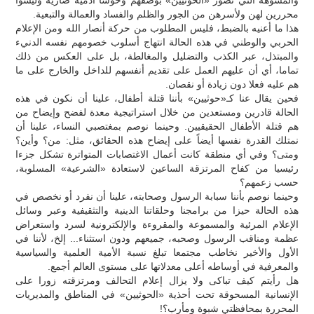
محررين لهن ولأسرهن من الجور والظلم والفساد والعمالة والتبعية.
هذا ما أعنيه بالضبط، فليس المطلوب من حركة أنصار الله ومن الإعلام
الحربي والوطني في هذه الحالة انتهاج أسلوب خصومهم نفسه الدنيء
والمبتذل، عبر الكذب والتضليل والمغالطة، بل على العكس من ذلك
تماما، أي أن عليهم العمل على تقديم أنفسهم للداخل والخارج على ما
هم عليه فعلا دون زيادة أو نقصان.
فحين يقال عنا كـ«حوثيين» بأننا قتلة أطفال، علينا أن نكون في هذه
الحالة قادرين ومستعدين من خلال استراتيجية معدة لفضح وإيضاح من
هم قتلة الأطفال الحقيقيين. وحينما نوصم بمغتصبي النساء، علينا أن
نمتلك القدرة نفسها أيضاً على إيضاح هذه الحقائق، مثل: من؟ وأين؟
ومتى؟ وفي أي منطقة كانت أعمال الاغتصابات المتواترة تشكل جزءا
رئيسيا من كفاح المرتزقة الساعين لاستعادة «الشرعية» المسلوبة،
حسب زعمهم؟
وحينما نوصم بأننا سبابة الرسول وصحابته، علينا أن نفرد أو نخصص في
هذه الحالة حيزا من برامجنا وحلقاتنا الدينية والتثقيفية وعبر وسائل
الإعلام المرئية والمسموعة والمقروءة والإلكترونية لسرد واستعراض
عظمة ومناقب الرسول وصحبه، جميعهم ودون استثناء... إلخ، لأننا في
الأول والأخير نخاطب مجتمعا تبلغ نسبة الأمية العلمية والسياسية
والمعرفية في أوساطه أعلى معدلاتها على مستوى العالم أجمع.
هل رأيتم كيف تباكى ولا يزال إعلام التحالف ومرتزقته زورا على
الإنسانية المسحوقة تحت أحذية «الحوثيين» في المناطق والمديريات
المحررة بمحافظتي شبوة ومأرب؟!