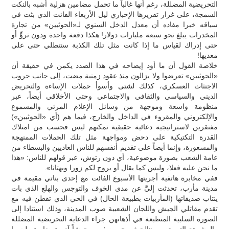
التحريضية المضللة، رغم أنها غالباً ما تحمل مضامين هزلية أشبه بالنكت
السمجة، على غرار تقريرها الإخباري ليل الأربعاء الفائت الذي بثت في
سياقه خبرا مفاده أن معدل الدخل السنوي لـ«الحوثيين» من تجارة
المخدرات يبلغ نحو سبعة مليارات دولار! هكذا دفعة واحدة ودون تروٍّ أو
حتى إدراك لقياس ما إذا كانت مثل تلك الكذبة ستنطلي حتى على
معديها!
خلاصة القول أن ما أود إيضاحه في هذا الصدد يكمن في حقيقة أن
«الحوثيين» تعرضوا ولا يزالون منذ عقود زمنية مضت، إلى جانب حروب
الاجتثاث العسكري، كذلك لشتى وأسوأ حملات الإساءة والتحريض
الديني والسياسي والثقافي والاجتماعي وحتى الأخلاقي أيضاً، عبر
منظومة واسعة وموجهة من وسائل الإعلام المرئي والمسموع
والإلكتروني والمقروء في الداخل والخارج، فيما هم (أي «الحوثيين»)
مفتقرين لاستراتيجية دعائية حقيقية تمكنهم ليس فحسب من امتلاك
القدرة التكتيكية على دحض ومواجهة مثل تلك الحملات الممنهجة
والمسعورة، وإنما أيضاً على تقديم أنفسهم للناس العاديين والبسطاء من
عامة الشعب بصورة موضوعية، أي دون رتوش، عبر قولهم للناس: «هذا
ما نحن عليه فعلا، وليس كما يقال أو يروج لكم زورا وبهتانا».
ففي مخابرة هاتفية أجريتها الأسبوع الفائت مع إحدى بناتي مقيمة في
مدينة مأرب، تحدثت إليَّ عن مدى الخوف والتوجس والهلع الذي بات
ينتاب صديقاتها (المأربيات بطبيعة الحال) في الحي الذي تقطن فيه مع
تقدم مقاتلي الجيش واللجان الشعبية صوب المدينة، وذلك استنادا إلى
الصورة السلبية المنطبعة في أذهانهن جراء الدعاية التحريضية المضللة
والمشوهة التي تصور «الحوثيين» بوصفهم وحوشاً آدمية ضارية وليسوا