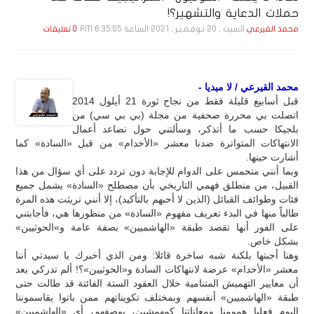
حملات الدعاية والتشهير؟!
السبت , 20 نـوفـمـبـر , 2021 الساعة 6:35:05 PM
محمد القيرعي
0 تعليقات
محمد القيرعي / لا ميديا -
قبل أسابيع قليلة فقط من نجاح ثورة 21 أيلول 2014
اتصلت بي محررة صحفية من مجلة (بي بي سي) من
بلجيكا حسب ما أتذكر، وسألتني حول تصاعد أعمال
الانتهاكات المتواترة ضدنا معشر «الأخدام» من قبل «السادة» كما
أشارت حينها.
وبما أنني متحمس على الدوام للإجابة دون تردد على أي سؤال من هذا
القبيل، من منطلق فهمي التاريخي بأن مصطلح «السادة» يشمل جميع
فئات وطوائف القبائل (الذين لا أحبهم بالتأكيد)، إلا أنني تريثت هذه المرة
طالباً منها في البدء تعريف مفهوم «السادة» من منظورها هي، فأجابتني
على الفور أنها تقصد طبقة «الهاشميين» بصفة عامة و»الحوثيين»
بشكل خاص.
وهنا أجبتها بلكنة شبه ساخرة قائلا: ومن الذي أخبرك يا سيدتي أننا
معشر «الأخدام» عرضة لانتهاكات السادة و«الحوثيين»؟! ألم تدركي بعد
أن معايير التهميش المتنامية خلال العقود الستة الفائتة قد طالت حتى
طبقة «الهاشميين» أنفسهم وبمختلف تكويناتهم ممن باتوا يقاسموننا
اليوم فعليا همومنا ومعاناتنا كمهمشين، بوصفهم، أي «الهاشميين»