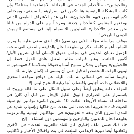
و«الحوثيين»، «الأخدام الجدد» في المعادلة الاجتماعية المختلة؟! وإن
كانت المشكلة الرئيسية هنا تكمن في إصرارهم يا سيدتي، وبمختلف
تكويناتهم، بمن فيهم «الحوثيون»، على عدم الاعتراف الطبقي الذاتي
بوضعهم المتنامي كـ«أخدام جدد»، ومرحباً بهم على الدوام من قبلنا
نحن معشر «الأخدام» التقليديين للانضمام إلينا في مستنقع التهميش
الدوني التاريخي!
موقف مراسلة مجلة الـ(بي بي سي) ذاك الذي مضى عليه ما يقرب
الثمانية أعوام كاملة، ذكرني بطبيعة الحال بالدقيقة والنصف التي منحت
للزميل نعمان الحذيفي في مجلس حقوق الإنسان أوائل تشرين الأول/
أكتوبر الفائت، وعبر قنوات نظام المعتل هادي للقول فقط إن
«الحوثيين» ينتهكون بشكل ممنهج أمننا وحقوقنا وسلامتنا كـ«مهمشين»،
لينتهي الوقت المخصص له قبل حتى أن يتسنى له إكمال عبارته تلك.
وحينما سألته في اتصالي به تلك الليلة عن دوافع موقفه المخزي
واللاعقلاني ذاك، أجابني باقتضاب أنها رغبة المخرج ليس إلا.
الموقف ذاته ينطبق أيضاً وعلى سبيل المثال على ما قاله ويروج له
باستمرار علي الصراري (البوق القابل للإيجار من قبل أي كان) في
مداخلة له مساء الأربعاء الفائت 10 تشرين الثاني/ نوفمبر مع سيئة
الصيت قناة «العربية الحدث»، التي تحدث من خلالها وبإسهاب شديد عن
المدى المروع الذي بلغه «الحوثيون» في انتهاكاتهم اليومية والمزعومة
بطبيعة الحال للمدنيين والنازحين والمهمشين دون استثناء... إلخ.
جاء ذلك ضمن ملف إخباري كان لقناة «العربية الحدث» هي الأخرى
وكعادتها أيضا دورها الإبداعي الملفت في بث واختلاق الأخبار والأكاذيب