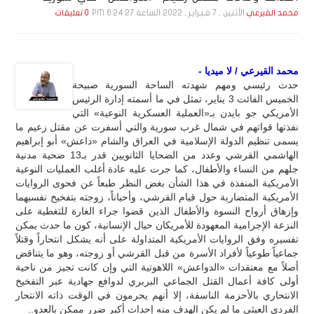
الأثنين , 7 فـبـرايـر , 2022 الساعة 6:24:27 PM
محمد القيرعي
0 تعليقات
محمد القيرعي / لا ميديا -
حدث رئيسي ومهم شهدته الساحة السورية صبيحة
الخميس الفائت 3 يناير، تمثل في ما أسمته إدارة الرئيس
الأمريكي جو بايدن بـ«العملية العسكرية النوعية» التي
نفذتها قواتهم في شمال غرب سورية والتي أسفرت عن مقتل زعيم ما
يسمى تنظيم الدولة الإسلامية في العراق والشام «داعش» أبو إبراهيم
الهاشمي القرشي وعدد من الضحايا الثانويين قدر بـ13 ضحية مدنية
جلهم من النساء والأطفال، كما جرت عليه عادة أغلب العمليات النوعية
الأمريكية المنفذة في هذا الشأن بغض النظر طبعاً عن فحوى الروايات
الأمريكية المتضاربة حول قيام القرشي، وأحياناً، زوجته بتفخيخ نفسيهما
وإزهاق أرواح النسوة والأطفال الذين قضوا جراء الغارة للتغطية على
النزعة الإجرامية المعهودة للأمريكان حيال الإنسانية، كون ما حدث يمكن
تفسيره وفق الروايات الأمريكية المتداولة على أنه يشكل انتحاراً وقتلاً
جماعياً طوعياً لأفراد الأسرة من قبل القرشي أو زوجته، وهو ما يتناقض
أصلاً مع معتقدات «الدواعش» اللاهوتية التي وإن كانت تجيز من ناحية
أولى كافة أعمال القتل الجماعي البربري لدوافع جهادية عبر التفخيخ
الانتحاري بالأحزمة الناسفة، إلا أنهم يحرمون في الوقت ذاته الانتحار
الفردي العبثي ما لم يكن الهدف منه إحداث أكبر ضرر ممكن بالعدو..