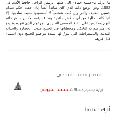
ما عرف بـ»عملية حماة» التي شنها الرئيس الراحل حافظ الأسد في
1982، وهو الوضع ذاته الذي كان سائداً أيضاً إبان حقبة حكم صدام
حسين البعثية، والتي وإن كنت شخصياً لا أستسيغها بسبب ساديتها، إلا
أنها كانت خالية من أي مظاهر ملتحية و»داعشية»، بعكس ما هو قائم
اليوم ومكرس على إيقاع المسعى التحرري المزعوم الذي تقوده وتروج
له إمبراطورية اليانكي ومحظياتها في الخليج صوب الحضارة والحداثة
المدنية والديمقراطية التي يتوق لها بشدة مواطنو الخليج دون استثناء
قبل غيرهم.
المصدر
محمد القيرعي
زيارة جميع مقالات:
محمد القيرعي
أترك تعليقاً