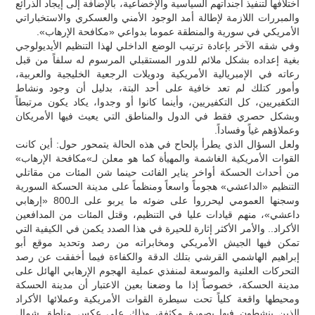
اختلافها لتنفيذ أجنداتهم السياسية والإخضاعية، بالإضافة إلى إيجاد الذرائع
والمبررات اللازمة لإطالة أمد الوجود الأمني والعسكري والاستخباراتي
الأمريكي في سورية والمنطقة عموما بدواعي «مكافحة الإرهاب».
وفي شقه الآخر بإعادة ترتيب الوضع الداخلي لهذا التنظيم الأيديولوجي
بغية إعداده بشكل ملائم للدور المستقبلي المرسوم له سلفاً من قبل
رعاته في الإمبريالية الأمريكية ودويلات الرجعية الخليجية والعربية،
وأمور كتلك لم تعد خافية على أحد البتة، بدليل أن وجود ونشاط
التكفيريين، كل التكفيريين، وأينما كانوا أو وجدوا، يكاد يكون مرتبطاً
وبشكل حصري فقط في الدول والمناطق التي يعيث فيها الأمريكان
وعملاؤهم غياً وفساداً.
ولعل السؤال الذي يطرأ بإلحاح في هذه الحالة يتمحور حول: أين كانت
القوات الأمريكية الغاشمة والمهيأة كما هو معلن لـ»مكافحة الإرهاب»
من أحداث الحسكة أواخر يناير الفائت حينما شن المئات من مقاتلي
التنظيم «الداعشي» هجوماً واسعاً ومنظماً على مدينة الحسكة السورية
وسجنها العمومي ليحرروا على ضوئه ما يربو على الـ800 «إرهابي
داعشي»، منهم قيادات عليا في التنظيم، وقتل المئات من المدافعين
الأكراد.. والأمر الأكثر إثارة للحيرة في هذا الصدد يكمن في الكيفية التي
تمكن فيها الجيش الأمريكي ومخابراته من رصد وتحديد موقع أبو
إبراهيم الهاشمي القرشي بتلك الدقة والكفاءة فيما أخفقت عن رصد
التحركات العلنية والموسعة لمنفذي عملية الهجوم الإرهابي الهائل على
مدينة الحسكة، خصوصاً إذا ما وضعنا بعين الاعتبار أن مدينة الحسكة
ومحيطها واقعة كلياً تحت سيطرة القوات الأمريكية وعملائها الأكراد
الذين ينشطون فيها بصورة مكثفة، وذلك على عكس مناطق شمال