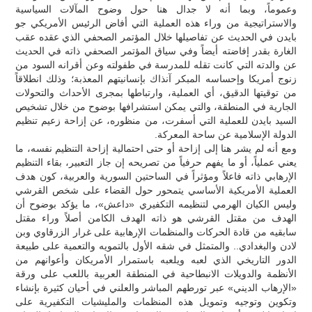
وعموماً، وبما أنه لا جدال هنا حول وضوح المآلات السياسية
والاستراتيجية من وراء هذه العملية التي أفاض الرئيس الأمريكي جو
بايدن في الحديث عن تفاصيلها خلال المؤتمر الصحفي الذي عقده عقب
الغارة بقدر إفاضته أيضاً وفي سياق المؤتمر الصحفي ذاته في الحديث
عن والدته التي كانت تقله للمدرسة في طفولته وعن أقرانه السود من
زنوج أمريكا وإحساسه المبكر آنذاك بإنسانيتهم المعذبة؛ وذلك انطلاقاً
من توقيتها الدقيق، أي العملية، وارتباطها بمجرى الأحداث والتحولات
الجارية في المنطقة، والتي يمكن استشرافها بوضوح من خلال تشخيص
السيد بايدن للعملية التي أسفرت، من منظوره، عن إزاحة زعيم تنظيم
الدولة الإسلامية عن ساحة المعركة.
ومع أنه لم يشر هنا إلى إزاحة أو حتى احتمالية إزاحة التنظيم نفسه، ما
يعني عملياً، أو ما يفهم حرفياً من تصريحه إن جاز التعبير، بقاء التنظيم
الإرهابي ذاته فاعلاً ومؤثراً في الساحتين السورية والعربية، كون هدف
العملية الأمريكية الأساسي يتمحور حول القضاء على شخص القرشي
وليس الكيان الهرمي لتنظيمه التكفيري «داعش»، ما يؤكد بوضوح أن
الهدف من مقتل القرشي هو ذاته الهدف الكامن أصلاً وراء مقتل
سابقيه من قادة الحركات والمنظمات الإرهابية على غرار الزرقاوي وبن
لادن والبغدادي.. والمتمثل في شقه الأول بالتمويه والتعمية على طبيعة
الدور التاريخي الذي لعبه ويلعبه باستمرار الأمريكان وأعوانهم من
الأنظمة والدويلات الانبطاحية في المنطقة العربية باللعب على ورقة
«الإرهاب الديني» عبر تورطهم المباشر والعلني في أحيان كثيرة بإنشاء
وتكوين وتوجيه وتمويل هذه المنظمات والمليشيات التكفيرية على