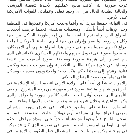
غرب سورية التي كانت محور عمليتهم الأخيرة لتصفية القرشي،
والخالية بطبيعة الحال من أي وجود فعلي وعملياتي للقوات الأمريكية
على الأرض.
في النهاية، جميعنا يدرك أنه وأينما وجدت أمريكا وعملاؤها في المنطقة
وجد الإرهاب أيضاً بأشكال ومسميات مختلفة، فحينما فرضت أبجديات
الصراع البارد والمحتدم الناشب ما بين إمبراطورية اليانكي من جهة
وكل من روسيا والصين وإيران من جهة أخرى، حاجة الأمريكان الملحة
لذراع تكفيري «مساند» لها في خوض هذا الصراع، فإنهم، أي الأمريكان،
لم يجدوا صعوبة في تحويل حربهم واحتلالهم العسكري لأفغانستان الذي
دام عقدين إلى هزيمة صورية ومفاجئة بصورة أسفرت بين عشية
وضحاها عن عودة حركة طالبان التكفيرية وإن بقوالب جديدة وبكامل
عتادها وعدتها إلى سدة الحكم، هكذا دفعة واحدة ودون مقدمات وبشكل
يتنافى تماماً مع طبيعة المنطق العقلاني.
والأمر ذاته ينطبق أيضاً على الولادة الأولى لتنظيم الدولة الإسلامية في
العراق والشام والمنبثقة بصورة غير مفهومة من رحم المشروع الرجعي
التآمري الذي ضرب أوائل العقد الفائت كلا من سورية والعراق، والذي
مكن «داعش» وخلال فترة زمنية وجيزة، عقب ولادتها المفاجئة، من
السيطرة الفعلية على مناطق جغرافية في شرق سورية وشمالي
وغربي العراق توازي مساحة أربع دويلات خليجية مجتمعة.. فيما لم
يسجل التاريخ قبلاً وجوداً «داعشياً» واحداً على امتداد مراحل الحكم
الثوري الوطني المستقر للنظام البعثي في سورية الذي كان قد تمكن
في مرحلة مبكرة من تاريخه من استئصال خطر التكوينات الإرهابية في