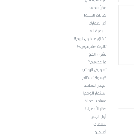
عزاء سوداني!
عذراً محمد
كيانات البشت!
أم المعارك
شيفرة الغاز
اتفاق عنقول لهم!!
ثالوث «شرعوي»!
بشرى الجو
ما عذرهم؟!
تعويض الرواتب
كبسولات نظام
انهيار العظمة!
استثمار الوجع!
فساد بالجملة
حذار الأدعياء!
أول الردع
سقطات!
أفيقـوا