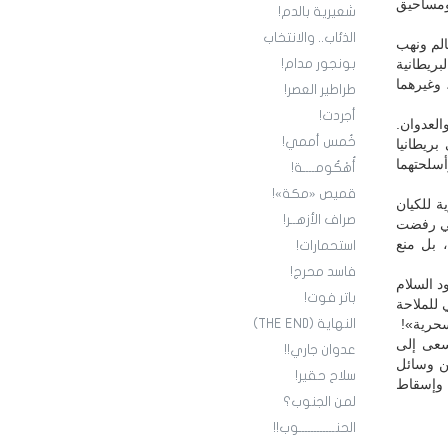
ومساحيق
شعيرية بالدم!
الذئاب.. والانتخاب
الم ونهب
بريطانية
بونجور مدام!
نة السويدية (MV Blixten) عام 1940، والسفينة الهولندية (SS Zaandijk) عام 1942، وغيرهما
طراطير العصر!
أجردت!
العدوان.
خُمس أممي!
بريطانيا
سلحتهما
أُهْكُومــــة!
قميص «مكة»!
ة للكيان
صراف الأزهــر!
لتي رفضت
، بل منع
استحمارات!
فاسد محرج!
 السلام
باتر فوت!
 للملاحة
سحرية»!
النهاية (THE END)
يسعى إلى
عدوان جاري!!
ن وسائل
سلاح حقير!
 وإسقاط
لمن الجنوب؟
الحنــــــــــــوب!!