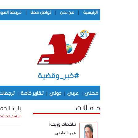
|
|
|
الرئيسية
من نحن
تواصل معنا
خريطة المو
#خبر_وقضية
محلي
|
عربي
|
دولي
|
تقارير خاصة
|
ترجمات
مـقـالات
باب الدم
ابراهيم الحكيم
تناقضات وزيف!
عمر القاضي