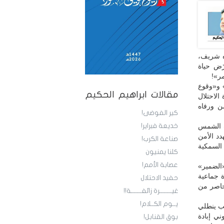
ده شريف،
يون على السفينة (MV Magic Seas) لم يعرّض حياة
ر»!
» و«وقوع
مقالات ابراهيم الحكيم
الاحتلال
يمن ورفاه
كير الفوضى!
يب الشمس
خديعة فبراير!
دد الأمن
صناعة الكرب!
 السمكية
كلنا يمنيون
عصابة الأمم!
«الضمير»
 جماعية
حفيد الاحتلال
 ومحاصر من
غيــــــــرة زائفـــــــة!!
يــوم الكــلام!
يب ينطلي
ني إبادة
بوق القنابل!