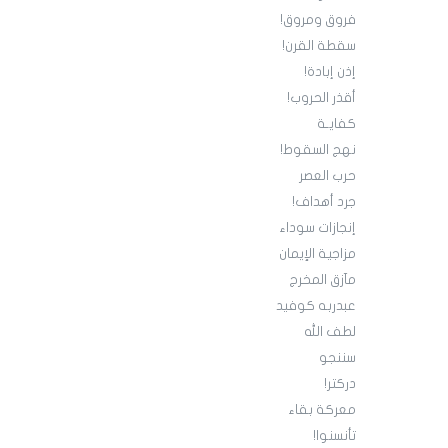
فروق ومروق!
سقطة القرن!
إذن إبادة!
أقذر الحروب!
كفايـة
نهج السقوط!
حرب العصر
جرد أهداف!
إنجازات سوداء
مزاجية الإيمان
مآزق المخرج
عبدربه كوفيد
لطف الله
سننجو
دركتر!
معركة بقاء
تأنسنوا!