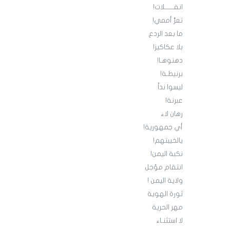
انفــــــلات!
تعرٍّ أممي!
ما بعد الردع
بلا عكاكيز!
دهنوهـا!
برنيطـة!
‏ليسوا نداً
عبرنة!
رهان لاء
أي جمهورية!
يالخيبتهم!
نكبة اليمن!
انتقام مؤجل
ولاية اليمن !
ثورة الهوية
مهر الحرية
لا استثنـاء