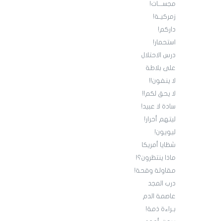
مجســـات!
زمركيـة!
داركم!
استحمار!
درس الاحتلال
على بلاطة
لا ينفون!!
لا يحق لكم!!
سادة لا عبيد!
ليتهم أحرار!
ليويون!
شظايا أمريكا
ماذا ينتظرون؟!
مقاولة وقحة!
درب المجد
عاصمة الدم
بـراءة ذمة!