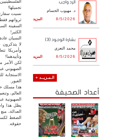
الفلسطينيين
الرد واجب
تجميلها!
د. مهيوب الحسام
نسيت سفارتا 
8/5/2026
المزيد
ثرواتهم فقط،
الكثير!
النسيان عادة
بشارة الوجود (3)
لا يتذكرون ج
محمد التعزي
وأمريكا تتع
وتأييدهما!
8/5/2026
المزيد
لكن الأمر مخ
الصهيوني عب
الاستجابة ل
الـمـزيــد +
العبور.
هذا مسلك حق
أعداد الصحيفة
العالم، وتنع
الصهيونية ع
يظل هذا واضح
العدالة، من
الضغط لكسر 
حقوقه.