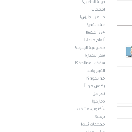
دولة الحلابين!
اصطخاب!
مسمار إنجليزي!
عقد نقص!
1994 عكساً!
ألغام صنعاء!!
مظلومية الجنوب!
سعر اليمني!
سقف المصالحة؟!
القبح واحد
مَن تكون؟!
يكفي هواناً!
نصر حق
دماركوا
«أكتوبر» مرتـقب
برملة!
مفخخات ثلاث!