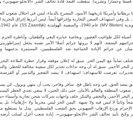
 قصفاً وحصاراً وتشريداً. سقطت أقنعة قادة تحالف الشر «الانجلو-صهيوني» 
بريطانيا وأمريكا تاريخهما الأسود، المضرج بالدماء، ليس في احتلال شعوب الع
 بل وفي استهداف السفن التجارية وإغراقها أيضاً، ليس أبرزها إغراق البحرية ال
السفي
 أصيلة لكل طواغيت العصور، وبخاصة جبابرة البغي والطغيان، وأباطرة الجرم و
رائمهم البشعة، لأنهم لا يرونها جرائم أصلا! الأمر نفسه يجعل إمبراطوريتي 
اميان عن جرائم الإبادة الجماعية ضد الفلسطينيين، المستمرة بدعمهما وأ
تلف تماماً مع اليمن الحر. سبق له إعلان موقفه وقرار حظره الملاحة البحري
ر البحر الأحمر. سبق له أن وجه نداءات تحذير لكل سفينة مخالفة للحظر، وا
لتحذيرات تعرضت للاستهداف؛ استهداف لا ينشد التفجير والتدمير أو القرصنة
 ينشد الحق، في وجه باطل فج، سافر وفاجر، يجب أن ينتهي ويزول، كي يسود
م شعوب المنطقة والعالم بالأمان. حتى ذلك الحين، لا ينبغي تحدي الحظر اليمني
بر البحر الأحمر، والتخفي والتنكر خلف واجهات شركات شحن تجارية وأسماء «
اً وثابتاً لا لبس فيه ولا شبهة. اليمن الحر ليس مجرماً ولا «إرهابياً»؛ بل 
ع الإجرام وردع الإرهاب الصهيوني بحق الشعب الفلسطيني. يبذل ما يستطيع م
وكبح تأييد تحالف الشر «الانجلو-صهيوني»، إبادة شعب أعزل لسلب أرضه