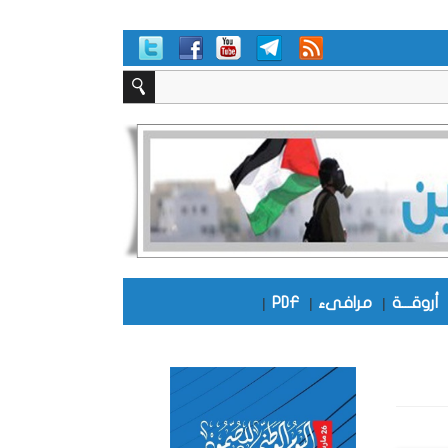
أروقـــة
|
مرافىء
|
PDF
|