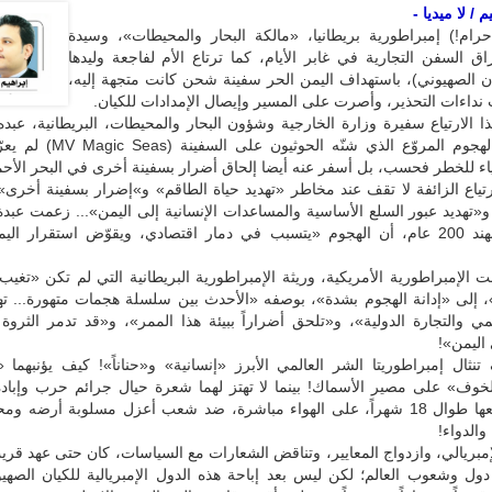
 / لا ميديا -
حرام!) إمبراطورية بريطانيا، «مالكة البحار والمحيطات»، وسيدة
اق السفن التجارية في غابر الأيام، كما ترتاع الأم لفاجعة وليدها
ان الصهيوني)، باستهداف اليمن الحر سفينة شحن كانت متجهة إليه،
داءات التحذير، وأصرت على المسير وإيصال الإمدادات للكيان.
ا الارتياع سفيرة وزارة الخارجية وشؤون البحار والمحيطات، البريطانية، عب
بقولها إن «الهجوم المروّع الذي شنّه الحوث
ياء للخطر فحسب، بل أسفر عنه أيضا إلحاق أضرار بسفينة أخرى في البحر الأحم
تياع الزائفة لا تقف عند مخاطر «تهديد حياة الطاقم» و»إضرار بسفينة أخرى
 و«تهديد عبور السلع الأساسية والمساعدات الإنسانية إلى اليمن»... زعمت عبدة 
البريطاني للهند 200 عام، أن الهجوم «يتسبب في دمار اقتصادي، ويقوّض استقرار ال
 الإمبراطورية الأمريكية، وريثة الإمبراطورية البريطانية التي لم تكن «تغ
، إلى «إدانة الهجوم بشدة»، بوصفه «الأحدث بين سلسلة هجمات متهورة... ته
مي والتجارة الدولية»، و«تلحق أضراراً ببيئة هذا الممر»، و«قد تدمر الثروة
اليمن»!
نثال إمبراطوريتا الشر العالمي الأبرز «إنسانية» و«حناناً»! كيف يؤنبهما 
لخوف» على مصير الأسماك! بينما لا تهتز لهما شعرة حيال جرائم حرب وإبادة
تتواصل وقائعها طوال 18 شهراً، على الهواء مباشرة، ضد شعب أعزل مسلوبة أرضه
والدواء!
لإمبريالي، وازدواج المعايير، وتناقض الشعارات مع السياسات، كان حتى عهد قر
ل وشعوب العالم؛ لكن ليس بعد إباحة هذه الدول الإمبريالية للكيان الصهيو