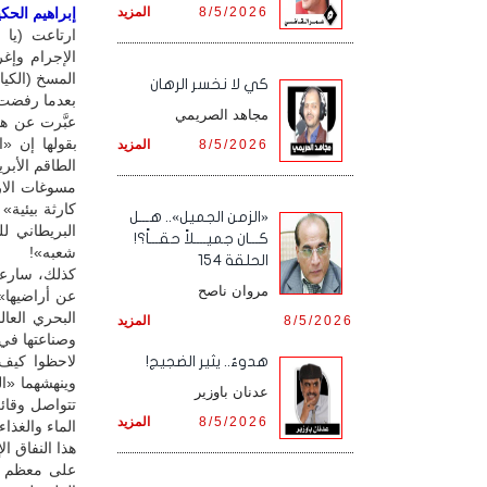
8/5/2026
المزيد
إبراهيم الحكيم
ارتاعت (يا 
الإجرام وإغر
المسخ (الكي
كي لا نخسر الرهان
بعدما رفضت ن
مجاهد الصريمي
عبَّرت عن هذ
8/5/2026
المزيد
الطاقم الأبر
مسوغات الار
كارثة بيئية»
«الزمن الجميل».. هـــل
كـــان جميــــلاً حقـــاً؟!
شعبه»!
الحلقة 154
كذلك، سارعت
مروان ناصح
عن أراضيها»
البحري العال
8/5/2026
المزيد
وصناعتها في 
لاحظوا كيف ت
هدوءٌ.. يثير الضجيج!
وينهشهما «ا
عدنان باوزير
8/5/2026
المزيد
الماء والغذاء 
هذا النفاق ا
على معظم دو