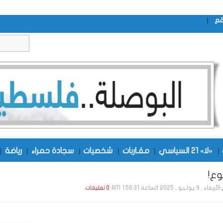
|
قع
|
«لا» 21 السياسي
|
مقـاربات
|
شخصيات
|
سجادة حمراء
|
رياضة
|
وع!
الأربعاء , 9 يـولـيـو , 2025 الساعة 1:56:31 AM
0 تعليقات